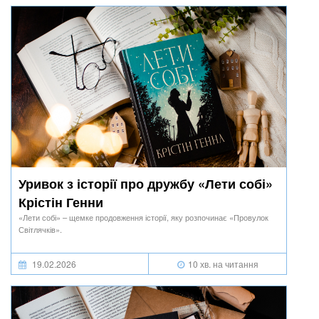
Уривок з історії про дружбу «Лети собі»
Крістін Генни
«Лети собі» – щемке продовження історії, яку розпочинає «Провулок
Світлячків».
19.02.2026
10 хв. на читання