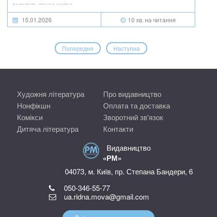
володіють різною магією…
15.01.2026
10 хв. на читання
Попередня
Наступна
Художня література
Про видавництво
Нонфікшн
Оплата та доставка
Комікси
Зворотний зв'язок
Дитяча література
Контакти
Видавництво
«РМ»
04073, м. Київ, пр. Степана Бандери, 6
050-346-55-77
ua.ridna.mova@gmail.com