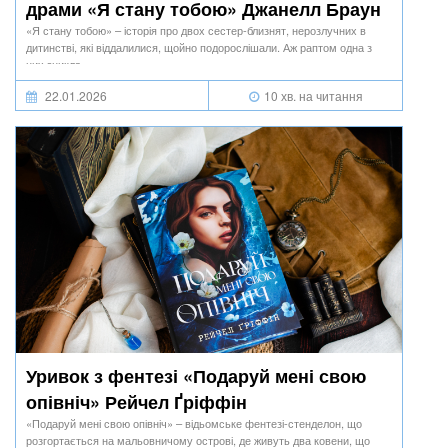
драми «Я стану тобою» Джанелл Браун
«Я стану тобою» – історія про двох сестер-близнят, нерозлучних в
дитинстві, які віддалилися, щойно подорослішали. Аж раптом одна з
них зникла...
22.01.2026
10 хв. на читання
Уривок з фентезі «Подаруй мені свою
опівніч» Рейчел Ґріффін
«Подаруй мені свою опівніч» – відьомське фентезі-стенделон, що
розгортається на мальовничому острові, де живуть два ковени, що