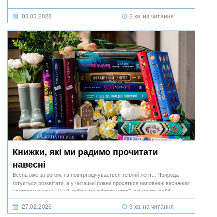
03.03.2026
2 хв. на читання
Книжки, які ми радимо прочитати
навесні
Весна вже за рогом, і в повітрі відчувається теплий легіт... Природа
готується розквітати, а у читацькі плани просяться наповнені весняним
настроєм книжки. У цій добірці ми зібрали історії, які мають вайб
кожного з весняних місяців.
27.02.2026
9 хв. на читання