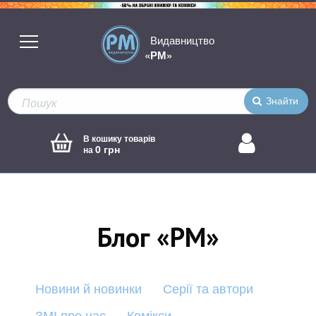
Видавництво
«РМ»
Знайти
В кошику товарів
0 грн
на
Блог «РМ»
Новини й новинки
Серії та автори
ЗМІ про нас
Комікси