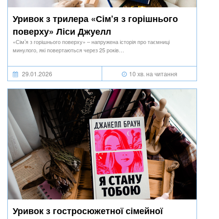
Уривок з трилера «Сім’я з горішнього
поверху» Ліси Джуелл
«Сім’я з горішнього поверху» – напружена історія про таємниці
минулого, які повертаються через 25 років…
29.01.2026
10 хв. на читання
Уривок з гостросюжетної сімейної