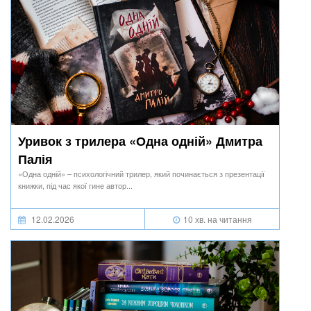
Уривок з трилера «Одна одній» Дмитра
Палія
«Одна одній» – психологічний трилер, який починається з презентації
книжки, під час якої гине автор...
12.02.2026
10 хв. на читання