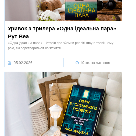
Уривок з трилера «Одна ідеальна пара»
Рут Веа
«Одна ідеальна пара» – історія про зйомки реаліті-шоу в тропічному
раю, які перетворилися на жахіття…
05.02.2026
10 хв. на читання