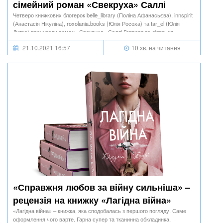
сімейний роман «Свекруха» Саллі
Гепворт
Четверо книжкових блогерок belle_library (Поліна Афанасьєва), innspirit
(Анастасія Нікуліна), roxolania.books (Юлія Росоха) та tar_el (Юлія
Дутка) прочитали роман «Свекруха» Саллі Гепворт та діляться
враженнями.
21.10.2021 16:57
10 хв. на читання
«Справжня любов за війну сильніша» –
рецензія на книжку «Лагідна війна»
Джулії Беррі
«Лагідна війна» – книжка, яка сподобалась з першого погляду. Саме
оформлення чого варте. Гарна супер та тканинна обкладинка,