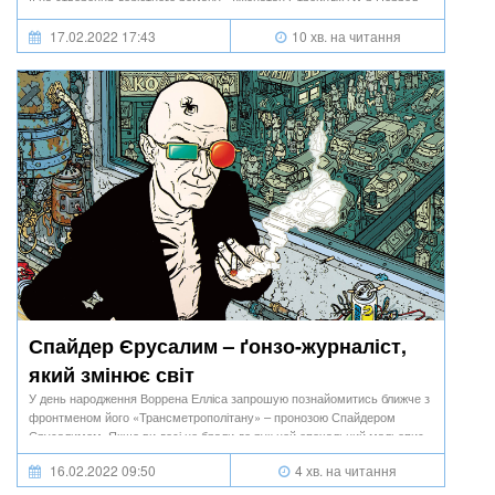
її на створення дебютного роману «Джонатан Стрейндж і м-р Норрел»,
адже в цій історії відчувається любов до всього англійського.
17.02.2022 17:43
10 хв. на читання
Спайдер Єрусалим – ґонзо-журналіст,
який змінює світ
У день народження Воррена Елліса запрошую познайомитись ближче з
фронтменом його «Трансметрополітану» – пронозою Спайдером
Єрусалимом. Якщо ви досі не брали до рук цей епохальний мальопис,
то саме час!
16.02.2022 09:50
4 хв. на читання