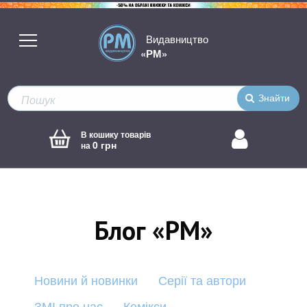
Видавництво
«РМ»
Знайти
В кошику товарів
0 грн
на
Блог «РМ»
Новини й новинки
Серії та автори
ЗМІ про нас
Комікси