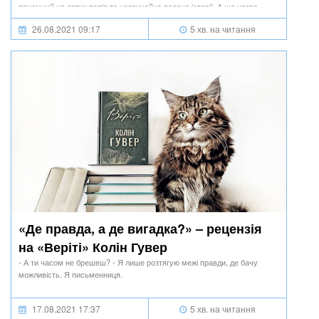
приємний на дотик папір та незвичайна подача історії. А ще назва –
«Лагідна війна», хоч вона такою бути не може.
26.08.2021 09:17
5 хв. на читання
«Де правда, а де вигадка?» – рецензія
на «Веріті» Колін Гувер
- А ти часом не брешеш? - Я лише розтягую межі правди, де бачу
можливість. Я письменниця.
17.08.2021 17:37
5 хв. на читання