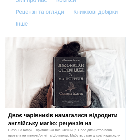
Рецензії та огляди
Книжкові добірки
Інше
Двоє чарівників намагалися відродити
англійську магію: рецензія на
«Джонатан Стрейндж і м-р Норрелл»
Сюзанна Кларк – британська письменниця. Своє дитинство вона
провела на півночі Англії та Шотландії. Мабуть, саме ці краї надихнули