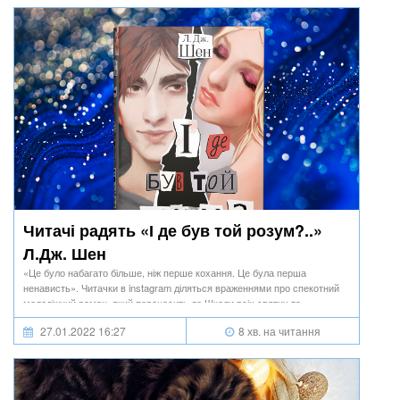
Читачі радять «І де був той розум?..»
Л.Дж. Шен
«Це було набагато більше, ніж перше кохання. Це була перша
ненависть». Читачки в instagram діляться враженнями про спекотний
молодіжний роман, який переносить до Школи всіх святих та
знайомить з героями, які ділять одну таємницю на двох.
27.01.2022 16:27
8 хв. на читання