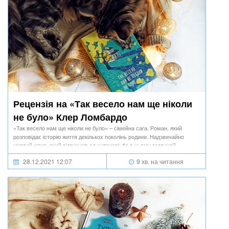
Рецензія на «Так весело нам ще ніколи
не було» Клер Ломбардо
«Так весело нам ще ніколи не було» – сімейна сага. Роман, який
розповідає історію життя декількох поколінь родини. Надзвичайно
цікавий жанр, який відгукнеться читачеві, бо в ньому зазвичай
порушені актуальні соціальні та родинні питання, з якими
28.12.2021 12:07
9 хв. на читання
зіштовхується багато людей. Як же я люблю сімейні саги! Вони такі
затишні, життєві та зрозумілі.