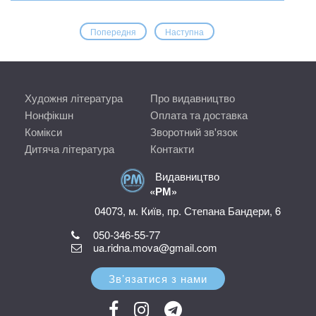
Попередня
Наступна
Художня література
Про видавництво
Нонфікшн
Оплата та доставка
Комікси
Зворотний зв'язок
Дитяча література
Контакти
Видавництво
«РМ»
04073, м. Київ, пр. Степана Бандери, 6
050-346-55-77
ua.ridna.mova@gmail.com
Зв’язатися з нами