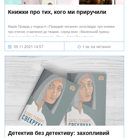
Книжки про тих, кого ми приручили
Марія Правда у подкасті «Правдиві читання» розповідає про книжки
про етичне ставлення до тварин, серед яких «Маленький принц»
Антуана де Сент-Екзюпері та «Пакс» Сари Пенніпакер.
05.11.2021 14:57
1 хв. на читання
Детектив без детективу: захопливий