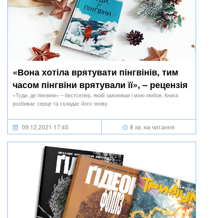
«Вона хотіла врятувати пінгвінів, тим
часом пінгвіни врятували її», – рецензія
на «Туди, де пінгвіни»
«Туди, де пінгвіни» – бестселер, який завоював і мою любов. Книга
розбиває серце та складає його знову.
09.12.2021 17:45
8 хв. на читання