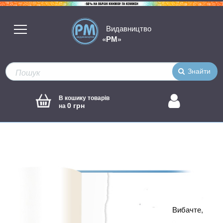
Видавництво
«РМ»
Знайти
В кошику товарів
0 грн
на
Вибачте,