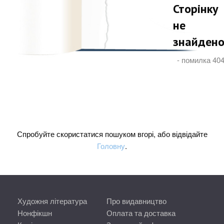
Сторінку
не
знайден
- помилка 40
Спробуйте скористатися пошуком вгорі, або відвідайте
Головну
.
Художня література
Про видавництво
Нонфікшн
Оплата та доставка