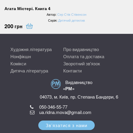
Агата Містері. Книга 4
Автор:
Сер Стів Стівенсон
Серія:
Дитячий детектив
200
грн
Художня література
Про видавництво
Нонфікшн
Оплата та доставка
Комікси
Зворотний зв'язок
Дитяча література
Контакти
Видавництво
«РМ»
04073, м. Київ, пр. Степана Бандери, 6
050-346-55-77
ua.ridna.mova@gmail.com
Зв’язатися з нами