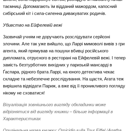
таємниці. Допомагають їм відданий мажордом, капосний
сибірський кіт і сила-силенна дивакуватих родичів.
Убивство на Ейфелевій вежі
Зазвичай учням не доручають розслідувати серйозні
злочини. Але так уже вийшло, що Ларрі мимоволі вивів з гри
агента, який прямував на пошуки вбивці російського
дипломата, отруєного в ресторані на Ейфелевій вежі. І тепер
замість безтурботних вихідних у паризькій мансарді в
Ґаспара, рідного брата Ларрі, на юного детектива чекає
складне та небезпечне розслідування. На щастя, Агата теж
вирішила відвідати Париж, а вже від її проникливого погляду
нікому не сховатися!
Візуалізація зовнішнього вигляду обкладинки може
відрізнятися від вигляду книжки – більше інформації в
Характеристиках
Оригінальна назва книжки: Omicidio sulla Tour Eiffel (Agatha