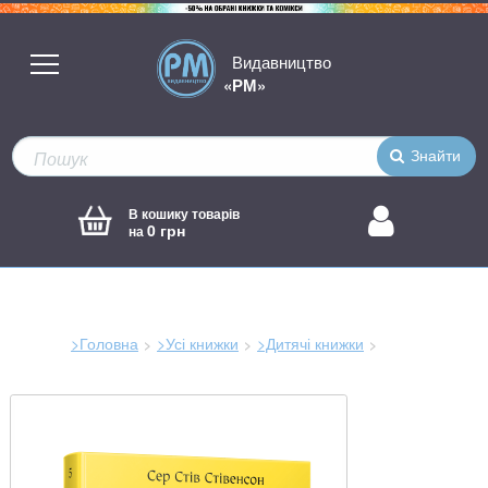
Видавництво
«РМ»
Знайти
В кошику товарів
0 грн
на
>Головна
>Усі книжки
>Дитячі книжки
Зараз
тут: