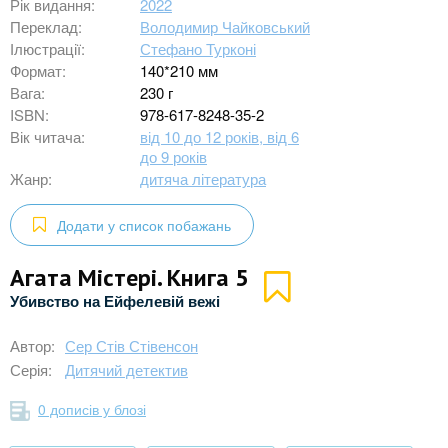
Рік видання:
2022
Переклад:
Володимир Чайковський
Ілюстрації:
Стефано Турконі
Формат:
140*210 мм
Вага:
230 г
ISBN:
978-617-8248-35-2
Вік читача:
від 10 до 12 років, від 6
до 9 років
Жанр:
дитяча література
Додати у список побажань
Агата Містері. Книга 5
Убивство на Ейфелевій вежі
Автор:
Сер Стів Стівенсон
Серія:
Дитячий детектив
0 дописів у блозі