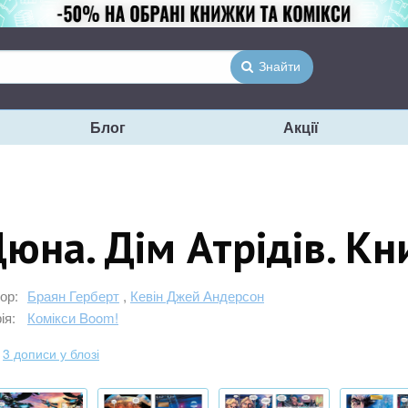
Знайти
Блог
Акції
юна. Дім Атрідів. Кн
ор:
Браян Герберт
,
Кевін Джей Андерсон
ія:
Комікси Boom!
3 дописи у блозі