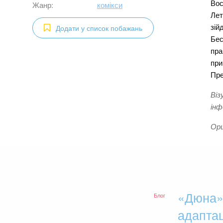
Вос
Жанр:
комікси
Лет
зій
Додати у список побажань
Бес
пра
при
Пре
Віз
інф
Ори
«Дюна» 
Блог
адаптац