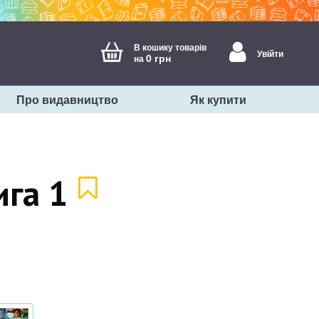
В кошику товарів
Увійти
0 грн
на
Про видавництво
Як купити
ига 1