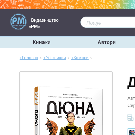
Видавництво
«РМ»
Книжки
Автори
>Головна
>Усі книжки
>Комікси
Зараз
тут:
Д
Авт
Сер