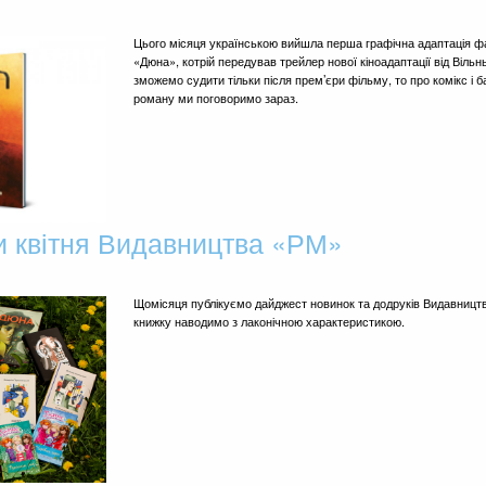
Цього місяця українською вийшла перша графічна адаптація ф
«Дюна», котрій передував трейлер нової кіноадаптації від Вільн
зможемо судити тільки після прем’єри фільму, то про комікс і 
роману ми поговоримо зараз.
и квітня Видавництва «РМ»
Щомісяця публікуємо дайджест новинок та додруків Видавництв
книжку наводимо з лаконічною характеристикою.