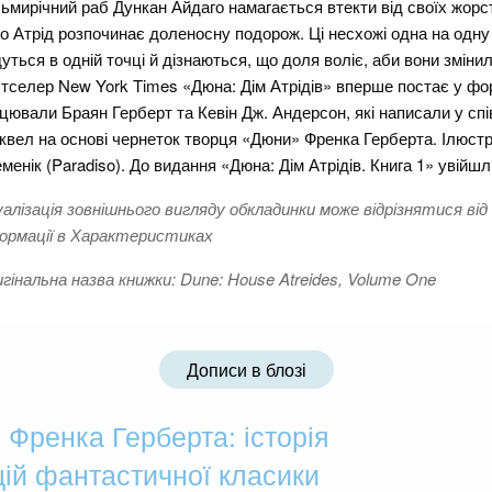
ьмирічний раб Дункан Айдаго намагається втекти від своїх жорсто
о Атрід розпочинає доленосну подорож. Ці несхожі одна на одну 
дуться в одній точці й дізнаються, що доля воліє, аби вони змінил
тселер New York Times «Дюна: Дім Атрідів» вперше постає у фо
цювали Браян Герберт та Кевін Дж. Андерсон, які написали у сп
квел на основі чернеток творця «Дюни» Френка Герберта. Ілюст
менік (Paradiso). До видання «Дюна: Дім Атрідів. Книга 1» увійш
уалізація зовнішнього вигляду обкладинки може відрізнятися від
ормації в Характеристиках
гінальна назва книжки: Dune: House Atreides, Volume One
Дописи в блозі
Френка Герберта: історія
ій фантастичної класики