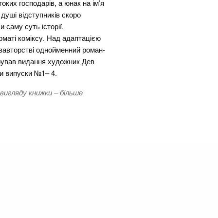
ких господарів, а юнак на ім’я
душі відступників скоро
и саму суть історії.
рматі коміксу. Над адаптацією
івавторстві однойменний роман-
рував видання художник Дев
ли випуски №1– 4.
 вигляду книжки – більше