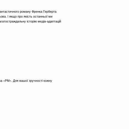
антастичного роману Френка Герберта
ьова. І якщо про якість останньої ми
багатостраждальну історію медіа-адаптацій
а «РМ». Для вашої зручності кожну