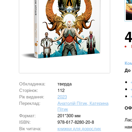
Ком
До 
Обкладинка:
тверда
Сторінок:
112
Рік видання:
2023
Переклад:
Анатолій Пітик, Катерина
ОФ
Пітик
Формат:
201*300 мм
Лас
ISBN:
978-617-8280-20-8
нам
Вік читача:
книжки для дорослих