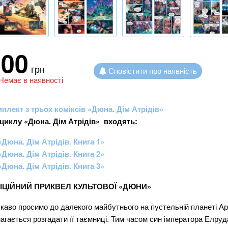
400
грн
Сповістити про наявність
Немає в наявності
плект з трьох коміксів «Дюна. Дім Атрідів»
циклу «Дюна. Дім Атрідів» входять:
«Дюна. Дім Атрідів. Книга 1»
«Дюна. Дім Атрідів. Книга 2»
«Дюна. Дім Атрідів. Книга 3»
ІЦІЙНИЙ ПРИКВЕЛ КУЛЬТОВОЇ «ДЮНИ»
каво просимо до далекого майбутнього на пустельній планеті Ар
агається розгадати її таємниці. Тим часом син імператора Елру