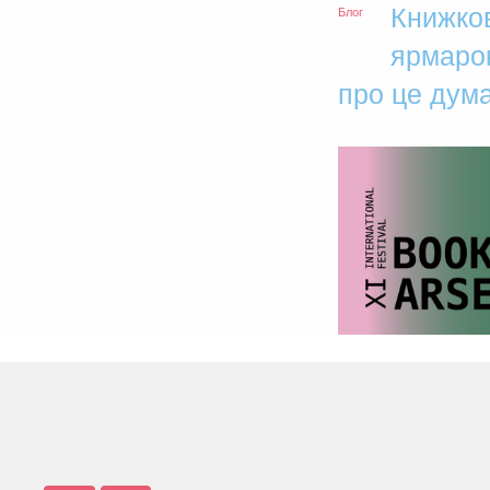
Книжко
Блог
ярмарок
про це дум