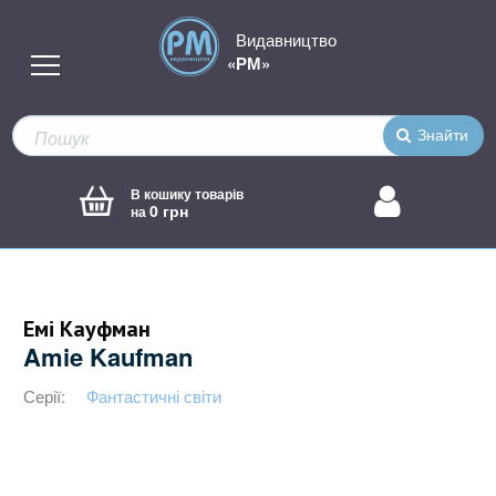
Видавництво
«РМ»
Знайти
В кошику товарів
0 грн
на
Емі Кауфман
Amie Kaufman
Серії:
Фантастичні світи