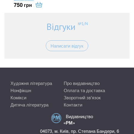
750
грн
Відгуки
№1/N
Написати відгук
Художня література
Про видавництво
Нонфікшн
Оплата та доставка
Комікси
Зворотний зв'язок
Дитяча література
Контакти
Видавництво
«РМ»
04073, м. Київ, пр. Степана Бандери, 6