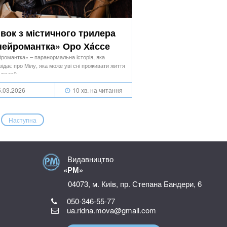
вок з містичного трилера
ейромантка» Оро Хáссе
романтка» – паранормальна історія, яка
відає про Мілу, яка може уві сні проживати життя
 людей…
.03.2026
10 хв. на читання
Наступна
Видавництво
«РМ»
04073, м. Київ, пр. Степана Бандери, 6
050-346-55-77
ua.ridna.mova@gmail.com