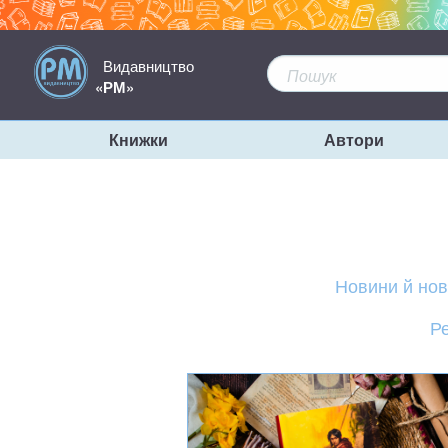
Видавництво
«РМ»
Книжки
Автори
Новини й но
Ре