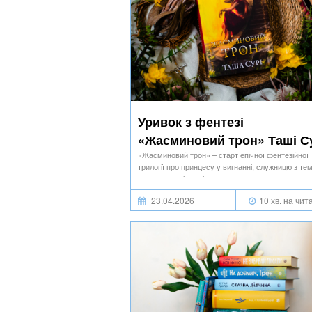
Уривок з фентезі
«Жасминовий трон» Таші С
«Жасминовий трон» – старт епічної фентезійної
трилогії про принцесу у вигнанні, служницю з те
секретом та імперію, яку от-от охопить вогонь
повстань…
23.04.2026
10 хв. на чит