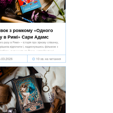
вок з ромкому «Одного
у в Римі» Сари Адамс
о разу в Римі» – історія про зіркову співачку,
ирішила відпочити і, надихнувшись фільмом з
Гепберн, вирушила до Рима, штат Кентуккі…
.03.2026
10 хв. на читання