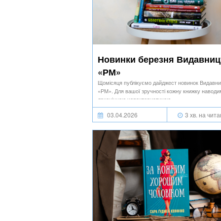
Новинки березня Видавниц
«РМ»
Щомісяця публікуємо дайджест новинок Видавн
«РМ». Для вашої зручності кожну книжку наводи
лаконічною характеристикою.
03.04.2026
3 хв. на чит