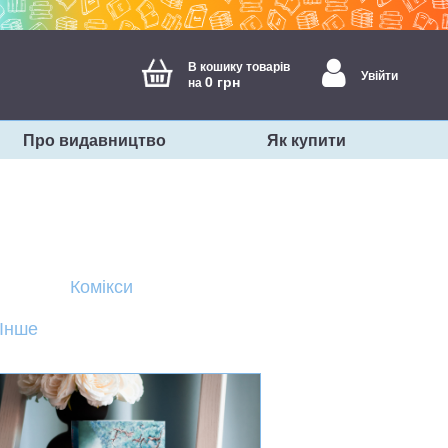
В кошику товарів
Увійти
0 грн
на
Про видавництво
Як купити
Комікси
Інше