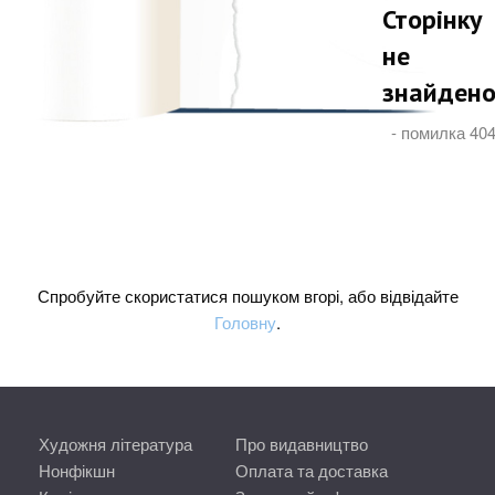
Сторінку
не
знайден
- помилка 40
Спробуйте скористатися пошуком вгорі, або відвідайте
Головну
.
Художня література
Про видавництво
Нонфікшн
Оплата та доставка