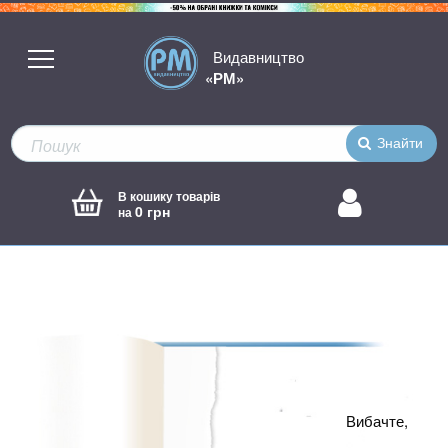
Видавництво
«РМ»
Знайти
В кошику товарів
0 грн
на
Вибачте,