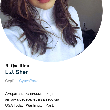
Л. Дж. Шен
L.J. Shen
Серії:
СуперРоман
Американська письменниця,
авторка бестселерів за версією
USA Today і Washington Post.