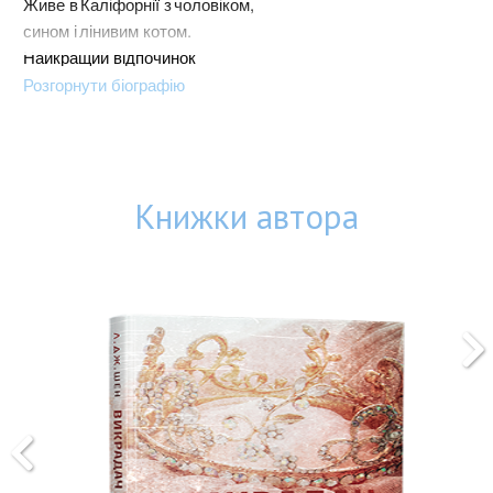
Живе в Каліфорнії з чоловіком,
сином і лінивим котом.
Найкращий відпочинок
для Л. Дж. Шен — гарна книжка
Розгорнути біографію
з келихом вина і перегляд
улюблених фільмів від HBO та
Netflix.
Книжки автора
Ди
Л. 
40