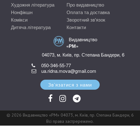
Художня література
Про видавництво
Нонфікшн
Оплата та доставка
Комікси
Зворотний зв'язок
Дитяча література
Контакти
Видавництво
«РМ»
04073, м. Київ, пр. Степана Бандери, 6
050-346-55-77
ua.ridna.mova@gmail.com
Зв’язатися з нами
© 2026 Видавництво «РМ» 04073, м. Київ, пр. Степана Бандери, 6
Всі права застрережено.