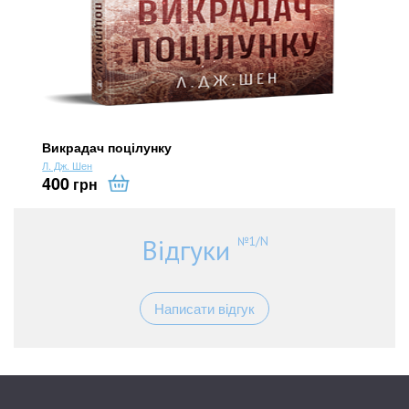
Викрадач поцілунку
Л. Дж. Шен
400
грн
Відгуки
№1/N
Написати відгук