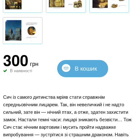
300
грн
В кошик
В наявності
Сич із самого дитинства мріяв стати справжнім
середньовічним лицарем. Так, він невеличкий і не надто
сильний, зате він — нічний птах, а отже, здатен захистити
замок. Настали темні часи: лицарі зникають безвісти… Тож
Сич стає нічним вартовим і мусить пройти надважке
випробування — зустрітися зі страшним драконом. Навіть