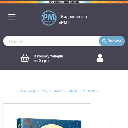
Видавництво
«РМ»
Знайти
В кошику товарів
0 грн
на
>Головна
>Усі книжки
>Дитячі книжки
Зараз
тут: