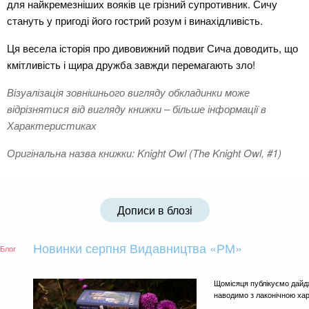
для найкремезніших вояків це грізний супротивник. Сичу
стануть у пригоді його гострий розум і винахідливість.
Ця весела історія про дивовижний подвиг Сича доводить, що
кмітливість і щира дружба завжди перемагають зло!
Візуалізація зовнішнього вигляду обкладинки може
відрізнятися від вигляду книжки – більше інформації в
Характеристиках
Оригінальна назва книжки: Knight Owl (The Knight Owl, #1)
Дописи в блозі
Новинки серпня Видавництва «РМ»
Блог
Щомісяця публікуємо дайд
наводимо з лаконічною ха