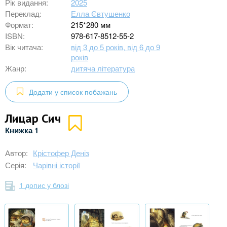
Рік видання:
2025
Переклад:
Елла Євтушенко
Формат:
215*280 мм
ISBN:
978-617-8512-55-2
Вік читача:
від 3 до 5 років, від 6 до 9
років
Жанр:
дитяча література
Додати у список побажань
Лицар Сич
Книжка 1
Автор:
Крістофер Деніз
Серія:
Чарівні історії
1 допис у блозі