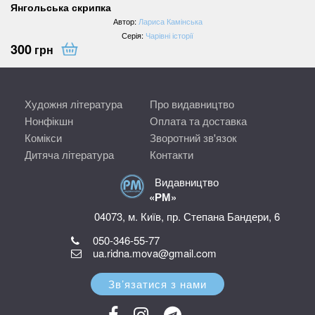
Янгольська скрипка
Автор:
Лариса Камінська
Серія:
Чарівні історії
300
грн
Художня література
Про видавництво
Нонфікшн
Оплата та доставка
Комікси
Зворотний зв'язок
Дитяча література
Контакти
Видавництво
«РМ»
04073, м. Київ, пр. Степана Бандери, 6
050-346-55-77
ua.ridna.mova@gmail.com
Зв’язатися з нами