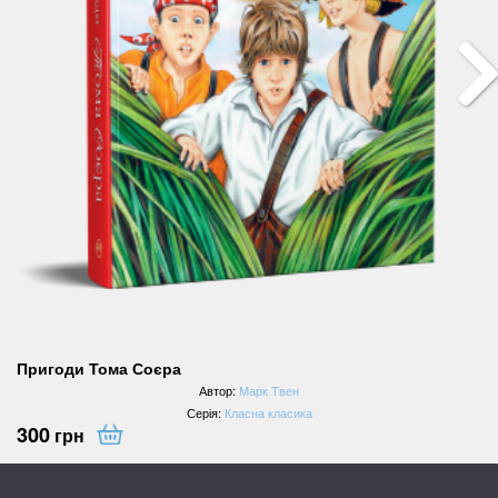
Пригоди Тома Соєра
Автор:
Марк Твен
Серія:
Класна класика
300
грн