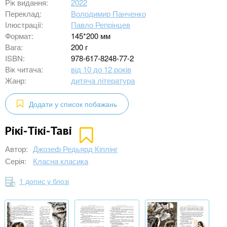
Рік видання:
2022
Переклад:
Володимир Панченко
Ілюстрації:
Павло Репрінцев
Формат:
145*200 мм
Вага:
200 г
ISBN:
978-617-8248-77-2
Вік читача:
від 10 до 12 років
Жанр:
дитяча література
Додати у список побажань
Рікі-Тікі-Таві
Автор:
Джозеф Редьярд Кіплінг
Серія:
Класна класика
1 допис у блозі