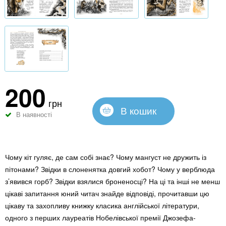
200
грн
В кошик
В наявності
Чому кіт гуляє, де сам собі знає? Чому мангуст не дружить із
пітонами? Звідки в слоненятка довгий хобот? Чому у верблюда
з’явився горб? Звідки взялися броненосці? На ці та інші не менш
цікаві запитання юний читач знайде відповіді, прочитавши цю
цікаву та захопливу книжку класика англійської літератури,
одного з перших лауреатів Нобелівської премії Джозефа-