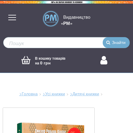
Видавництво
«РМ»
Знайти
В кошику товарів
0 грн
на
>Головна
>Усі книжки
>Дитячі книжки
Зараз
тут: