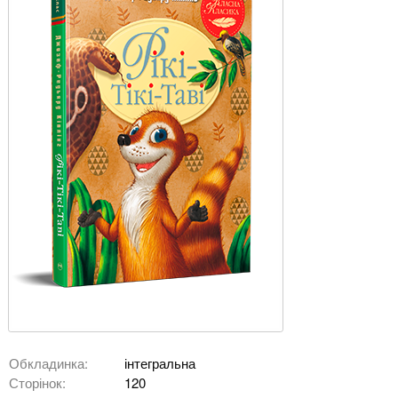
Обкладинка:
інтегральна
Сторінок:
120