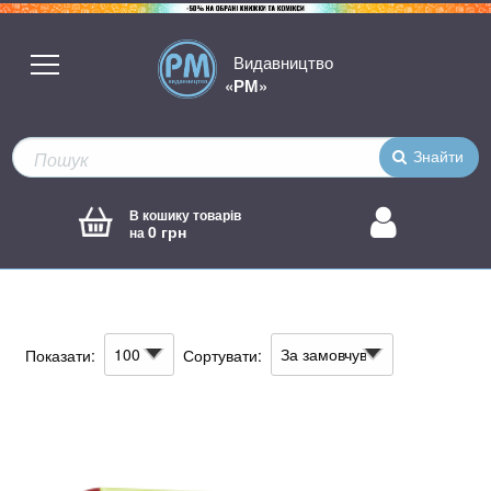
Видавництво
«РМ»
Знайти
В кошику товарів
0 грн
на
Показати:
Сортувати: