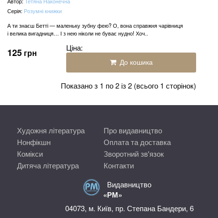
Автор:
Тетяна Наконечна
Серія:
Розумні книжки
А ти знаєш Бетті — маленьку зубну фею? О, вона справжня чарівниця
і велика вигадниця… І з нею ніколи не буває нудно! Хоч..
Ціна:
125
грн
До кошика
Показано з 1 по 2 із 2 (всього 1 сторінок)
Художня література
Про видавництво
Нонфікшн
Оплата та доставка
Комікси
Зворотний зв'язок
Дитяча література
Контакти
Видавництво
«РМ»
04073, м. Київ, пр. Степана Бандери, 6