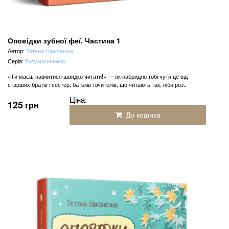
Оповідки зубної феї. Частина 1
Автор:
Тетяна Наконечна
Серія:
Розумні книжки
«Ти маєш навчитися швидко читати!» — як набридло тобі чути це від
старших братів і сестер, батьків і вчителів, що читають так, ніби роз..
Ціна:
125
грн
До кошика