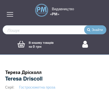
Видавництво
«РМ»
Знайти
В кошику товарів
0 грн
на
Тереза Дрісколл
Teresa Driscoll
Серії:
Гостросюжетна проза