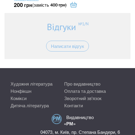
200
20
грн
(замість
400
грн
)
Відгуки
№1/N
Написати відгук
Художня література
Про видавництво
Нонфікшн
Оплата та доставка
Комікси
Зворотний зв'язок
Дитяча література
Контакти
Видавництво
«РМ»
04073, м. Київ, пр. Степана Бандери, 6