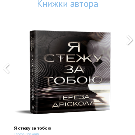
Книжки автора
Я стежу за тобою
Я 
Тереза Дрісколл
Тер