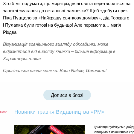
Хто б міг подумати, що мирні різдвяні свята перетворяться на
запеклі змагання до останньої лампочки? Щоб здобути приз
Піка Пуццоло за «Найкращу святкову домівку», дід Торквато
і Пулапка були готові на будь-що! Але перемогла… магія
Різдва!
Візуалізація зовнішнього вигляду обкладинки може
відрізнятися від вигляду книжки – більше інформації в
Характеристиках
Оригінальна назва книжки: Buon Natale, Geronimo!
Дописи в блозі
Новинки травня Видавництва «РМ»
Блог
Щомісяця публікуємо дайд
наводимо з лаконічною ха