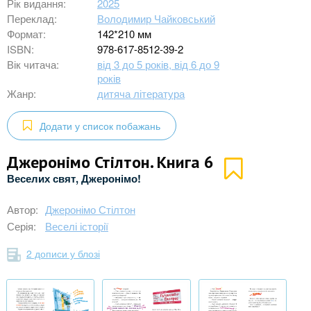
Рік видання:
2025
Переклад:
Володимир Чайковський
Формат:
142*210 мм
ISBN:
978-617-8512-39-2
Вік читача:
від 3 до 5 років, від 6 до 9
років
Жанр:
дитяча література
Додати у список побажань
Джеронімо Стілтон. Книга 6
Веселих свят, Джеронімо!
Автор:
Джеронімо Стілтон
Серія:
Веселі історії
2 дописи у блозі