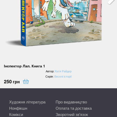
Інспектор Лап. Книга 1
Автор:
Катя Райдер
Серія:
Веселі історії
250
грн
Художня література
Про видавництво
Нонфікшн
Оплата та доставка
Комікси
Зворотний зв'язок