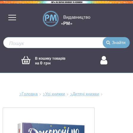
Видавництво
«РМ»
Знайти
В кошику товарів
0 грн
на
>Головна
>Усі книжки
>Дитячі книжки
Зараз
тут: