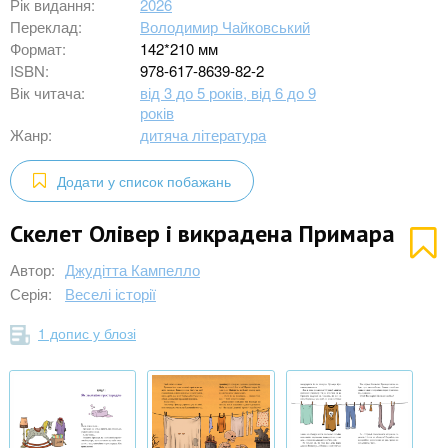
Рік видання:
2026
Переклад:
Володимир Чайковський
Формат:
142*210 мм
ISBN:
978-617-8639-82-2
Вік читача:
від 3 до 5 років, від 6 до 9
років
Жанр:
дитяча література
Додати у список побажань
Скелет Олівер і викрадена Примара
Автор:
Джудітта Кампелло
Серія:
Веселі історії
1 допис у блозі