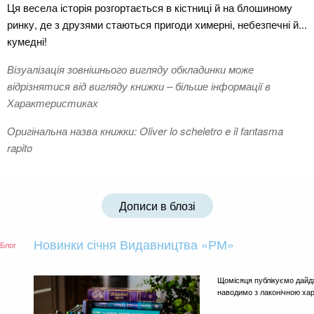
Ця весела історія розгортається в кістниці й на блошиному
ринку, де з друзями стаються пригоди химерні, небезпечні й...
кумедні!
Візуалізація зовнішнього вигляду обкладинки може
відрізнятися від вигляду книжки – більше інформації в
Характеристиках
Оригінальна назва книжки: Oliver lo scheletro e il fantasma
rapito
Дописи в блозі
Новинки січня Видавництва «РМ»
Блог
Щомісяця публікуємо дайд
наводимо з лаконічною ха