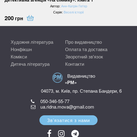
Автор:
Анн-Катрін Геґер
Серія:
Веселі історії
200
грн
Художня література
Про видавництво
Нонфікшн
Оплата та доставка
Комікси
Зворотний зв'язок
Дитяча література
Контакти
Видавництво
«РМ»
04073, м. Київ, пр. Степана Бандери, 6
050-346-55-77
ua.ridna.mova@gmail.com
Зв’язатися з нами