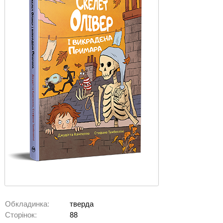
Обкладинка:
тверда
Сторінок:
88