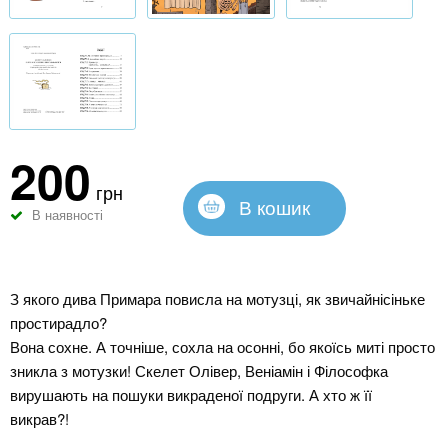
200
грн
В кошик
В наявності
З якого дива Примара повисла на мотузці, як звичайнісіньке
простирадло?
Вона сохне. А точніше, сохла на осонні, бо якоїсь миті просто
зникла з мотузки! Скелет Олівер, Веніамін і Філософка
вирушають на пошуки викраденої подруги. А хто ж її
викрав?!