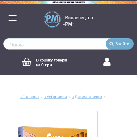
Видавництво
«РМ»
Знайти
В кошику товарів
0 грн
на
>Головна
>Усі книжки
>Дитячі книжки
Зараз
тут: