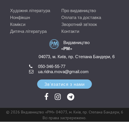
Художня література
Про видавництво
Нонфікшн
Оплата та доставка
Комікси
Зворотний зв'язок
Дитяча література
Контакти
Видавництво
«РМ»
04073, м. Київ, пр. Степана Бандери, 6
050-346-55-77
ua.ridna.mova@gmail.com
Зв’язатися з нами
© 2026 Видавництво «РМ» 04073, м. Київ, пр. Степана Бандери, 6
Всі права застрережено.