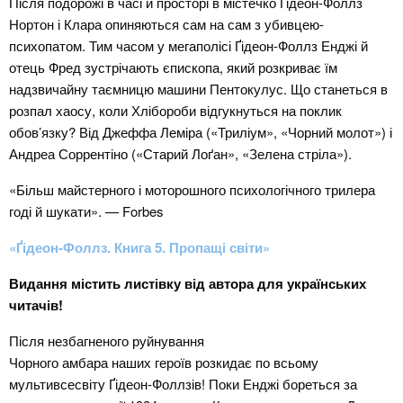
Після подорожі в часі й просторі в містечко Ґідеон-Фоллз
Нортон і Клара опиняються сам на сам з убивцею-
психопатом. Тим часом у мегаполісі Ґідеон-Фоллз Енджі й
отець Фред зустрічають єпископа, який розкриває їм
надзвичайну таємницю машини Пентокулус. Що станеться в
розпал хаосу, коли Хлібо­роби відгукнуться на поклик
обов’язку? Від Джеффа Леміра («Триліум», «Чорний молот») і
Андреа Соррентіно («Старий Лоґан», «Зелена стріла»).
«Більш майстерного і моторошного психологічного трилера
годі й шукати». — Forbes
«Ґідеон-Фоллз. Книга 5. Пропащі світи»
Видання містить листівку від автора для українських
читачів!
Після незбагненого руйнування
Чорного амбара наших героїв розкидає по всьому
мультивсесвіту Ґідеон-­Фоллзів! Поки Енджі бореться за