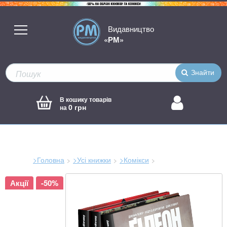
Видавництво
«РМ»
Знайти
В кошику товарів
0 грн
на
>Головна
>Усі книжки
>Комікси
Зараз
Акції
-50%
тут: