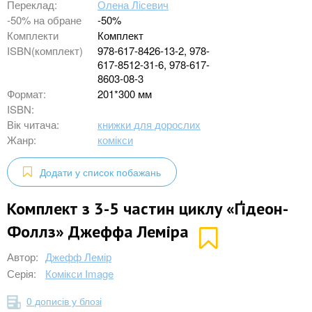
Переклад:
Олена Лісевич
-50% на обране
-50%
Комплекти
Комплект
ISBN(комплект)
978-617-8426-13-2, 978-
617-8512-31-6, 978-617-
8603-08-3
Формат:
201*300 мм
ISBN:
Вік читача:
книжки для дорослих
Жанр:
комікси
Додати у список побажань
Комплект з 3-5 частин циклу «Ґідеон-
Фоллз» Джеффа Леміра
Автор:
Джефф Лемір
Серія:
Комікси Image
0 дописів у блозі