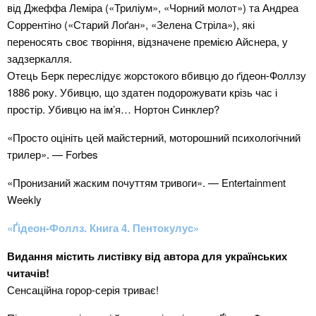
від Джеффа Леміра («Триліум», «Чорний молот») та Андреа
Соррентіно («Старий Лоґан», «Зелена Стріла»), які
переносять своє творіння, відзначене премією Айснера, у
задзеркалля.
Отець Берк переслідує жорстокого вбивцю до ґідеон-Фоллзу
1886 року. Убивцю, що здатен подорожувати крізь час і
простір. Убивцю на ім’я… Нортон Синклер?
«Просто оцініть цей майстерний, моторошний психологічний
трилер». — Forbes
«Пронизаний жаским почуттям тривоги». — Entertainment
Weekly
«Ґідеон-Фоллз. Книга 4. Пентокулус»
Видання містить листівку від автора для українських
читачів!
Сенсаційна горор-серія триває!