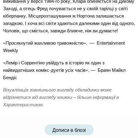
виживання у версії 1984-го року, Клара опиняється на Дикому
Заході, а отець Фред почувається не у своїй тарілці у світі
кіберпанку. Місцерозташування ж Нортона залишається
загадкою. І хоча всі світи здаються далекими один від одного,
Чоловік, що сміється, завжди ближче, ніж ви думаєте!
«Просякнутий жахливою тривожністю». — Entertainment
Weekly
«Лемір і Соррентіно увійдуть в історію як один з
найвидатніших комікс-дуетів усіх часів». — Браян Майкл
Бендіс
Візуалізація зовнішнього вигляду обкладинки може
відрізнятися від вигляду книжки – більше інформації в
Характеристиках
Дописи в блозі