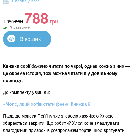
1 допис у блозі
788
грн
грн
1 050
В наявності
В кошик
Книжки серії бажано читати по черзі, однак кожна з них —
це окрема історія, тож можна читати й у довільному
порядку.
До комплекту увійшли:
«Мопс, який хотів стати феєю. Книжка 6»
Парк, де мопсик Пеґґі гуляє зі своєю хазяйкою Хлоєю,
збираються закрити! Що робити? Хлоя хоче влаштувати
благодійний ярмарок із розпродажем тортів, щоб врятувати