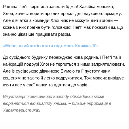
Родина Пеґґі вирішила завести бджіл! Хазяйка мопсика,
Хлоя, хоче створити про них проєкт для наукового ярмарку.
Але дівчатка з команди Хлої ніяк не можуть дійти згоди —
кожна з них прагне бути головною! Пеґґі має показати їм, що
значно цікавіше працювати разом.
«Мопс, який хотів стати відьмою. Книжка 10»
До сусіднього будинку переїжджає нова родина, і Пеґґі та її
найкращій подрузі Хлої не терпиться з ними заприятелювати.
Але із сусідською дівчинкою Еммою та її пустотливим
кошеням не так-то й легко подружитися. Тож мопсик вирішує
взяти все у свої лапки та вдатися до чарів…
Візуалізація зовнішнього вигляду обкладинки може
відрізнятися від вигляду книжки – більше інформації в
Характеристиках