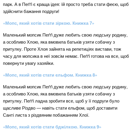
парк. А в Пеґґі є краща ідея: їй просто треба стати феєю, щоб
здійснити бажання подруги!
«Мопс, який хотів стати зіркою. Книжка 7»
Маленький мопсик Пеґґі дуже любить свою людську родину,
а особливо Хлою, яка вмовила батьків узяти собачку з
притулку. Проте Хлоя зайнята на репетиціях вистави, тож
часу для мопсика в неї зовсім немає. Пеґґі готова на все, щоб
повернути увагу хазяйки.
«Мопс, який хотів стати ельфом. Книжка 8»
Маленький мопсик Пеґґі дуже любить свою людську родину,
а особливо Хлою, яка вмовила батьків узяти собачку з
притулку. Пеґґі ладна зробити все, щоб у її подруги було
щасливе Різдво — навіть стати ельфом, щоб доставити
Санті листа з різдвяним побажанням Хлої.
«Мопс, який хотів стати бджілкою. Книжка 9»