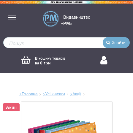
Видавництво
«РМ»
Знайти
В кошику товарів
0 грн
на
>Головна
>Усі книжки
>Акції
Зараз
Акції
тут: