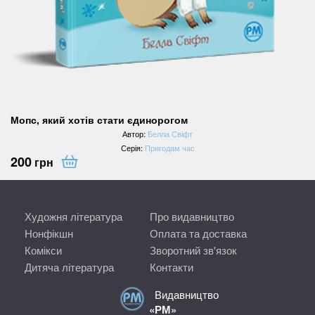
Мопс, який хотів стати єдинорогом
Автор:
Белла Свіфт
Серія:
Пригодам час
200
грн
Художня література
Про видавництво
Нонфікшн
Оплата та доставка
Комікси
Зворотний зв'язок
Дитяча література
Контакти
Видавництво
«РМ»