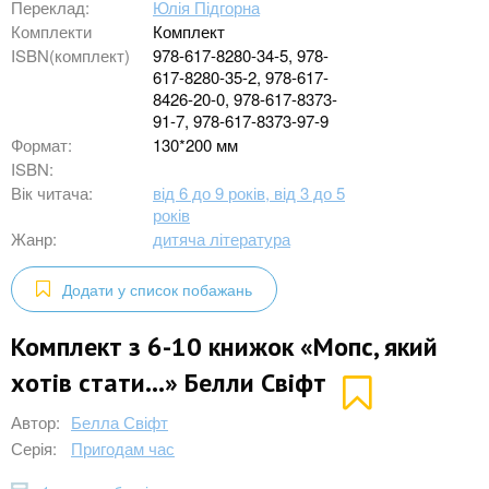
Переклад:
Юлія Підгорна
Комплекти
Комплект
ISBN(комплект)
978-617-8280-34-5, 978-
617-8280-35-2, 978-617-
8426-20-0, 978-617-8373-
91-7, 978-617-8373-97-9
Формат:
130*200 мм
ISBN:
Вік читача:
від 6 до 9 років, від 3 до 5
років
Жанр:
дитяча література
Додати у список побажань
Комплект з 6-10 книжок «Мопс, який
хотів стати...» Белли Свіфт
Автор:
Белла Свіфт
Серія:
Пригодам час