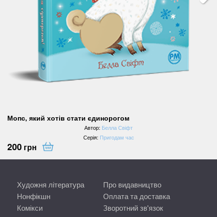
Мопс, який хотів стати єдинорогом
Автор:
Белла Свіфт
Серія:
Пригодам час
200
грн
Художня література
Про видавництво
Нонфікшн
Оплата та доставка
Комікси
Зворотний зв'язок