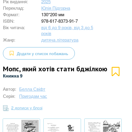
Рік видання:
2025
Переклад:
Юлія Підгорна
Формат:
130*200 мм
ISBN:
978-617-8373-91-7
Вік читача:
від 6 до 9 років, від 3 до 5
років
Жанр:
дитяча література
Додати у список побажань
Мопс, який хотів стати бджілкою
Книжка 9
Автор:
Белла Свіфт
Серія:
Пригодам час
2 дописи у блозі