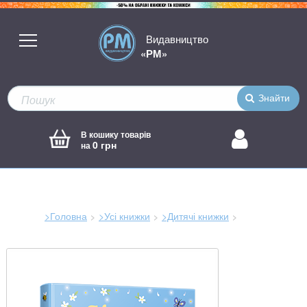
Видавництво
«РМ»
Знайти
В кошику товарів
0 грн
на
>Головна
>Усі книжки
>Дитячі книжки
Зараз
тут: