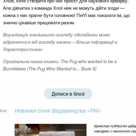
Хлоя, хоче створити про них проєкт для наукового ярмарку.
Але дівчатка з команди Хлої ніяк не можуть дійти згоди —
кожна з них прагне бути головною! Пеґґі має показати їм, що
значно цікавіше працювати разом.
Візуалізація зовнішнього вигляду обкладинки може
відрізнятися від вигляду книжки – більше інформації в
Характеристиках
Оригінальна назва книжки: The Pug who wanted to be a
Bumblebee (The Pug Who Wanted to... Book 9)
Дописи в блозі
Новинки січня Видавництва «РМ»
Блог
Щомісяця публікуємо дайд
наводимо з лаконічною ха