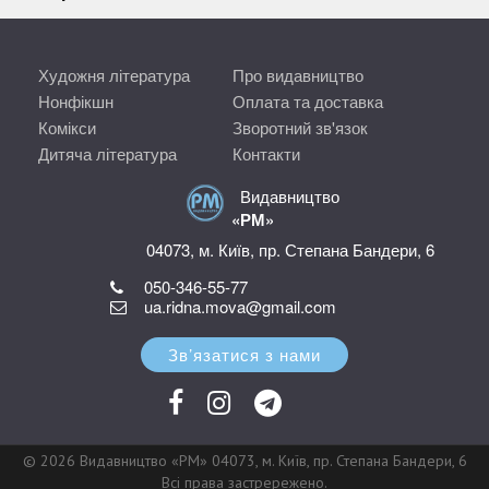
Художня література
Про видавництво
Нонфікшн
Оплата та доставка
Комікси
Зворотний зв'язок
Дитяча література
Контакти
Видавництво
«РМ»
04073, м. Київ, пр. Степана Бандери, 6
050-346-55-77
ua.ridna.mova@gmail.com
Зв’язатися з нами
© 2026 Видавництво «РМ» 04073, м. Київ, пр. Степана Бандери, 6
Всі права застрережено.