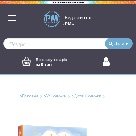
Видавництво
«РМ»
Знайти
В кошику товарів
0 грн
на
>Головна
>Усі книжки
>Дитячі книжки
Зараз
тут: