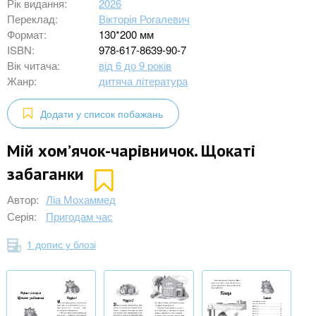
Рік видання:
2026
Переклад:
Вікторія Рогалевич
Формат:
130*200 мм
ISBN:
978-617-8639-90-7
Вік читача:
від 6 до 9 років
Жанр:
дитяча література
Додати у список побажань
Мій хом’ячок-чарівничок. Щокаті
забаганки
Автор:
Ліа Мохаммед
Серія:
Пригодам час
1 допис у блозі