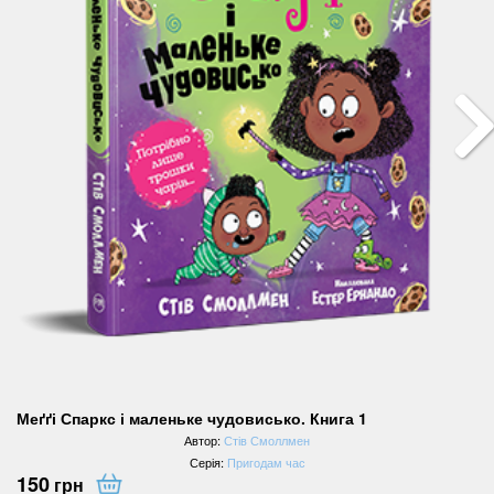
Меґґі Спаркс і маленьке чудовисько. Книга 1
Автор:
Стів Смоллмен
Серія:
Пригодам час
150
грн