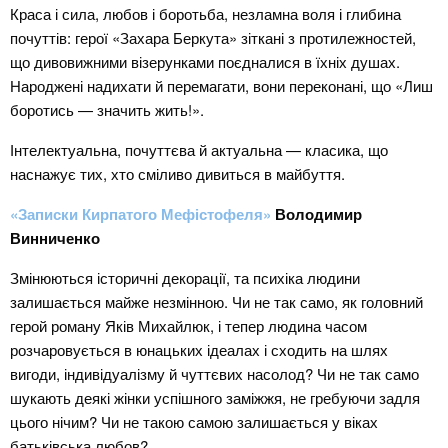
Краса і сила, любов і боротьба, незламна воля і глибина
почуттів: герої «Захара Беркута» зіткані з протилежностей,
що дивовижними візерунками поєдналися в їхніх душах.
Народжені надихати й перемагати, вони переконані, що «Лиш
боротись — значить жить!».
Інтелектуальна, почуттєва й актуальна — класика, що
наснажує тих, хто сміливо дивиться в майбуття.
«Записки Кирпатого Мефістофеля»
Володимир
Винниченко
Змінюються історичні декорації, та психіка людини
залишається майже незмінною. Чи не так само, як головний
герой роману Яків Михайлюк, і тепер людина часом
розчаровується в юнацьких ідеалах і сходить на шлях
вигоди, індивідуалізму й чуттєвих насолод? Чи не так само
шукають деякі жінки успішного заміжжя, не гребуючи задля
цього нічим? Чи не такою самою залишається у віках
батьківська любов?