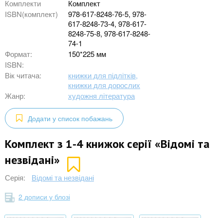
Комплекти
Комплект
ISBN(комплект)
978-617-8248-76-5, 978-
617-8248-73-4, 978-617-
8248-75-8, 978-617-8248-
74-1
Формат:
150*225 мм
ISBN:
Вік читача:
книжки для підлітків,
книжки для дорослих
Жанр:
художня література
Додати у список побажань
Комплект з 1-4 книжок серії «Відомі та
незвідані»
Серія:
Відомі та незвідані
2 дописи у блозі