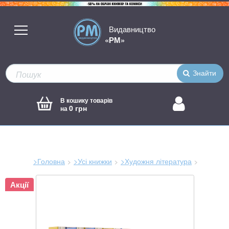
Видавництво
«РМ»
Знайти
В кошику товарів
0 грн
на
>Головна
>Усі книжки
>Художня література
Зараз
Акції
тут: