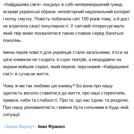
«Кайдашева сім’я» поєднує в собі неперевершений гумор,
яскраві українські образи, неповторний національний колорит
і нотку смутку. Повість побачила світ 150 років тому, а й досі
не втратила своєї популярності. У світовій літературі мало
який твір може похвалитися такою славою серед багатьох
поколінь.
Імена героїв повісті для українців стали загальними, п’єси за
цією книжкою не сходять зі сцен театрів, а нещодавно на
екрани вийшов серіал, який переніс персонажів «Кайдашевої
сім’ї» в сучасне життя.
Чому ж ми так любимо цю книжку? Бо вона про нашу
здатність весело ставитися до життя, про наші стереотипи,
примхи, хиби та слабкості. Про те, що нас єднає та розділяє.
Про нашу різноманітність і вміння бути сильними в будь-якій
ситуації.
«Захар Беркут»
Іван Франко