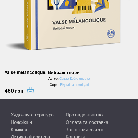
Valse mélancolique. Вибрані твори
Автор:
Ольга Кобилянська
Серія:
Відомі та незвідані
450
грн
Художня література
Про видавництво
Нонфікшн
Оплата та доставка
Комікси
Зворотний зв'язок
Дитяча література
Контакти