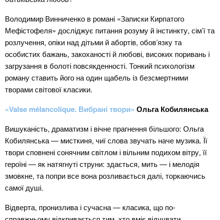
Володимир Винниченко в романі «Записки Кирпатого
Мефістофеля» досліджує питання розуму й інстинкту, сім’ї та
розлучення, опіки над дітьми й абортів, обов’язку та
особистих бажань, закоханості й любові, високих поривань і
загрузання в болоті повсякденності. Тонкий психологізм
роману ставить його на один щабель із безсмертними
творами світової класики.
«Valse mélancolique. Вибрані твори»
Ольга Кобилянська
Вишуканість, драматизм і вічне прагнення більшого: Ольга
Кобилянська — мисткиня, чиї слова звучать наче музика. Її
твори сповнені сонячним світлом і вільним подихом вітру, її
героїні — як натягнуті струни: здається, мить — і мелодія
змовкне, та попри все вона розливається далі, торкаючись
самої душі.
Відверта, пронизлива і сучасна — класика, що по-
справжньому відкривається тим, хто вміє відчувати.