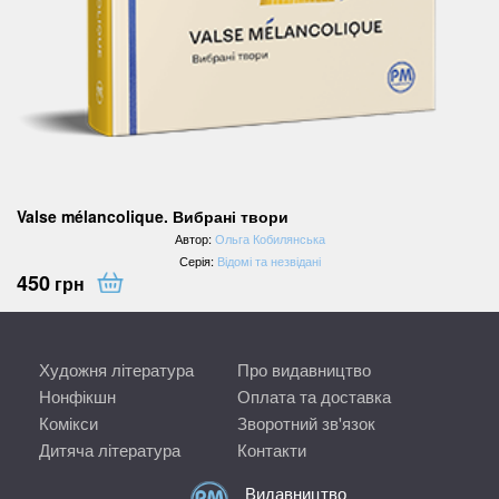
Valse mélancolique. Вибрані твори
Автор:
Ольга Кобилянська
Серія:
Відомі та незвідані
450
грн
Художня література
Про видавництво
Нонфікшн
Оплата та доставка
Комікси
Зворотний зв'язок
Дитяча література
Контакти
Видавництво