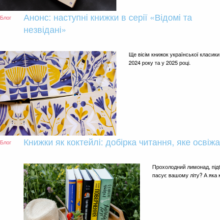
Анонс: наступні книжки в серії «Відомі та
Блог
незвідані»
Ще вісім книжок української класики 
2024 року та у 2025 році.
Книжки як коктейлі: добірка читання, яке освіж
Блог
Прохолодний лимонад, підб
пасує вашому літу? А яка 