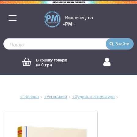
Видавництво
«РМ»
Знайти
В кошику товарів
0 грн
на
>Головна
>Усі книжки
>Художня література
Зараз
тут: