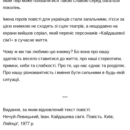
який твір може похвалитися такою славою серед багатьох
поколінь.
Імена героїв повісті для українців стали загальними, п’єси за
цією книжкою не сходять зі сцен театрів, а нещодавно на
екрани вийшов серіал, який переніс персонажів «Кайдашевої
сім’ї» в сучасне життя.
Чому ж ми так любимо цю книжку? Бо вона про нашу
здатність весело ставитися до життя, про наші стереотипи,
примхи, хиби та слабкості. Про те, що нас єднає та розділяє.
Про нашу різноманітність і вміння бути сильними в будь-якій
ситуації.
***
Видання, за яким відновлений текст повісті:
Нечуй-Левицький, Іван. Кайдашева сім’я. Повість. Київ;
Ляйпціґ, 1977 р.