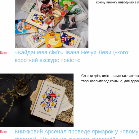
кожну книжку наводимо з 
«Кайдашева сім'я» Івана Нечуя-Левицького:
Блог
короткий екскурс повістю
Сльози крізь сміх – саме так часто 
творі насамперед комічне, для доро
Книжковий Арсенал проведе ярмарок у новому
Блог
форматі. Що про це думають видавці?