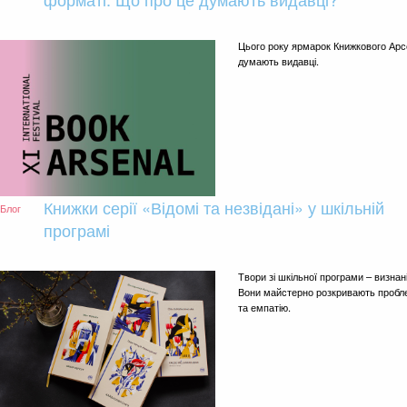
Цього року ярмарок Книжкового Арс
думають видавці.
Книжки серії «Відомі та незвідані» у шкільній
Блог
програмі
Твори зі шкільної програми – визнан
Вони майстерно розкривають пробле
та емпатію.