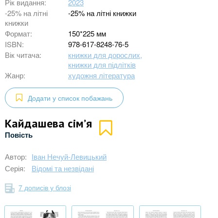
Рік видання:
2023
-25% на літні
-25% на літні книжки
книжки
Формат:
150*225 мм
ISBN:
978-617-8248-76-5
Вік читача:
книжки для дорослих,
книжки для підлітків
Жанр:
художня література
Додати у список побажань
Кайдашева сім’я
Повість
Автор:
Іван Нечуй-Левицький
Серія:
Відомі та незвідані
7 дописів у блозі