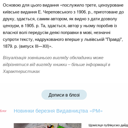
Основою для цього видання «послужило трете, цензуроване
київське видання Е. Череповського з 1906. р., приготоване до
друку, здається, самим автором, як видно з дати дозволу
цензури, в 1905. р. Та, здається, автор у ньому поробив із
власної волі передусім деякі поправки в мові, незначні
супроти тексту, надрукованого вперше у львівській "Правді",
1879. р. (випуск III—XII)».
Візуалізація зовнішнього вигляду обкладинки може
відрізнятися від вигляду книжки – більше інформації в
Характеристиках
Дописи в блозі
Новинки березня Видавництва «РМ»
Блог
Щомісяця публікуємо дайдж