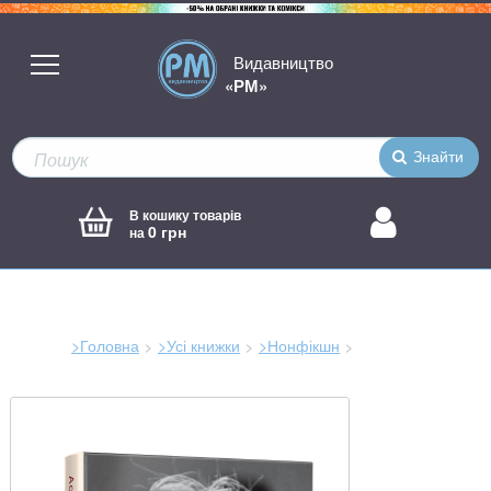
Видавництво
«РМ»
Знайти
В кошику товарів
0 грн
на
>Головна
>Усі книжки
>Нонфікшн
Зараз
тут: