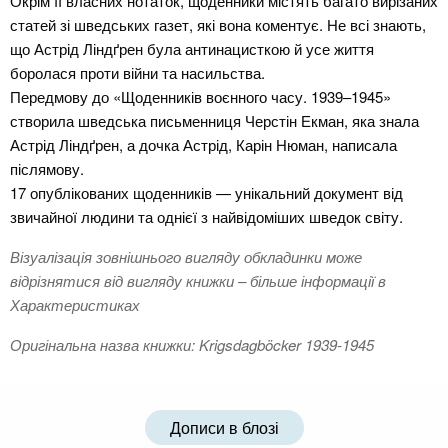
Окрім її власних нотаток, щоденники містять багато вирізаних
статей зі шведських газет, які вона коментує. Не всі знають,
що Астрід Ліндґрен була антинацисткою й усе життя
боролася проти війни та насильства.
Передмову до «Щоденників воєнного часу. 1939–1945»
створила шведська письменниця Черстін Екман, яка знала
Астрід Ліндґрен, а дочка Астрід, Карін Нюман, написала
післямову.
17 опублікованих щоденників — унікальний документ від
звичайної людини та однієї з найвідоміших шведок світу.
Візуалізація зовнішнього вигляду обкладинки може
відрізнятися від вигляду книжки – більше інформації в
Характеристиках
Оригінальна назва книжки: Krigsdagböcker 1939-1945
Дописи в блозі