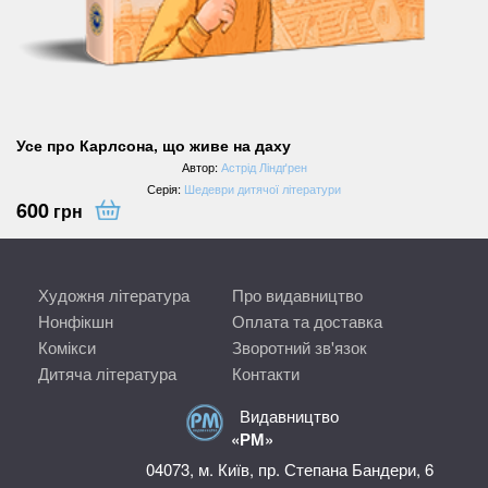
Усе про Карлсона, що живе на даху
Автор:
Астрід Ліндґрен
Серія:
Шедеври дитячої літератури
600
грн
Художня література
Про видавництво
Нонфікшн
Оплата та доставка
Комікси
Зворотний зв'язок
Дитяча література
Контакти
Видавництво
«РМ»
04073, м. Київ, пр. Степана Бандери, 6