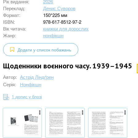
Рік видання:
2026
Переклад:
Денис Суворов
Формат:
150*225 мм
ISBN:
978-617-8512-97-2
Вік читача:
книжки для дорослих
Жанр:
нонфікшн
Додати у список побажань
Щоденники воєнного часу. 1939–1945
Автор:
Астрід Ліндґрен
Серія:
Нонфікшн
1 допис у блозі