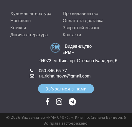
Художня література
Про видавництво
Нонфікшн
Оплата та доставка
Комікси
Зворотний зв'язок
Дитяча література
Контакти
Видавництво
«РМ»
04073, м. Київ, пр. Степана Бандери, 6
050-346-55-77
ua.ridna.mova@gmail.com
Зв’язатися з нами
© 2026 Видавництво «РМ» 04073, м. Київ, пр. Степана Бандери, 6
Всі права застрережено.