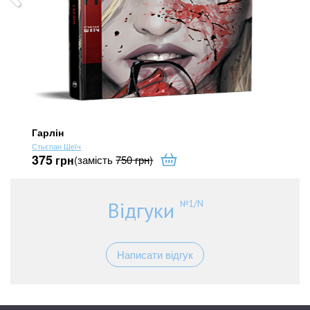
Гарлін
Га
Стьєпан Шеїч
Сть
375
37
грн
(замість
750
грн
)
Відгуки
№1/N
Написати відгук