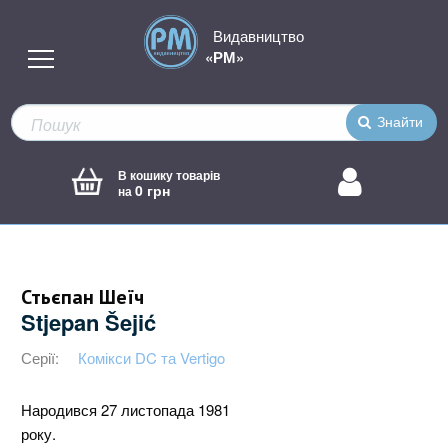
Видавництво
«РМ»
Знайти
В кошику товарів
0 грн
на
Стьєпан Шеїч
Stjepan Šejić
Серії:
Комікси DC та Vertigo
Народився 27 листопада 1981
року.