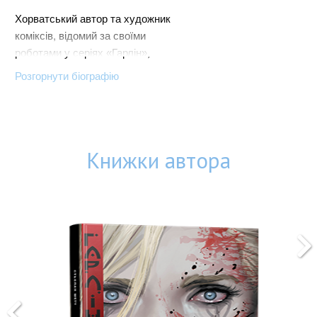
Хорватський автор та художник
коміксів, відомий за своїми
роботами у серіях
Гарлін
,
«
»
Загін самогубців
,
Аквамен
,
«
»
«
»
Розгорнути біографію
Witchblade, Aphrodite IX,
Sunstone та The Darkness.
Книжки автора