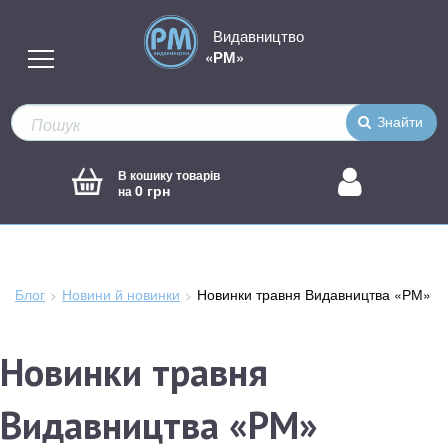
Видавництво
«РМ»
Знайти
В кошику товарів
0 грн
на
Блог
Новини й новинки
Зараз
Новинки травня Видавництва «РМ»
тут:
Новинки травня
Видавництва «РМ»