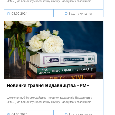
«РМ». Для вашої зручності кожну книжку наводимо з лаконічною
характеристикою.
03.05.2024
1 хв. на читання
Новинки травня Видавництва «РМ»
Щомісяця публікуємо дайджест новинок та додруків Видавництва
«РМ». Для вашої зручності кожну книжку наводимо з лаконічною
характеристикою.
04.06.2024
1 хв. на читання