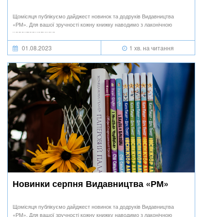
Щомісяця публікуємо дайджест новинок та додруків Видавництва
«РМ». Для вашої зручності кожну книжку наводимо з лаконічною
характеристикою.
01.08.2023
1 хв. на читання
Новинки серпня Видавництва «РМ»
Щомісяця публікуємо дайджест новинок та додруків Видавництва
«РМ». Для вашої зручності кожну книжку наводимо з лаконічною