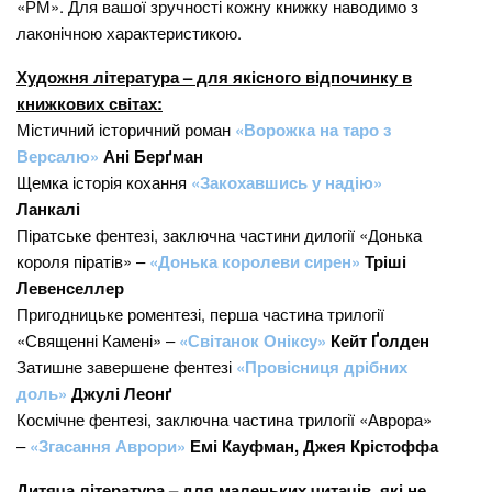
«РМ». Для вашої зручності кожну книжку наводимо з
лаконічною характеристикою.
Художня література – для якісного відпочинку в
книжкових світах:
Містичний історичний роман
«Ворожка на таро з
Версалю»
Ані Берґман
Щемка історія кохання
«Закохавшись у надію»
Ланкалі
Піратське фентезі, заключна частини дилогії «Донька
короля піратів» –
«Донька королеви сирен»
Тріші
Левенселлер
Пригодницьке роментезі, перша частина трилогії
«Священні Камені» –
«Світанок Оніксу»
Кейт Ґолден
Затишне завершене фентезі
«Провісниця дрібних
доль»
Джулі Леонґ
Космічне фентезі, заключна частина трилогії «Аврора»
–
«Згасання Аврори»
Емі Кауфман, Джея Крістоффа
Дитяча література – для маленьких читачів, які не