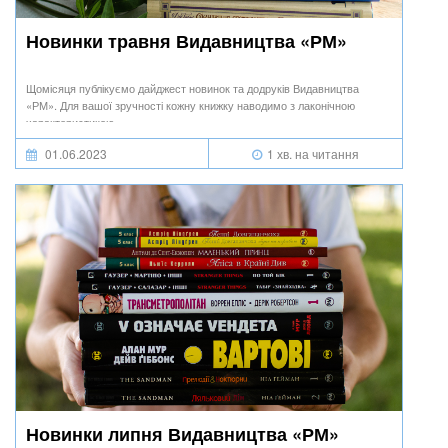
Новинки травня Видавництва «РМ»
Щомісяця публікуємо дайджест новинок та додруків Видавництва
«РМ». Для вашої зручності кожну книжку наводимо з лаконічною
характеристикою.
01.06.2023
1 хв. на читання
Новинки липня Видавництва «РМ»