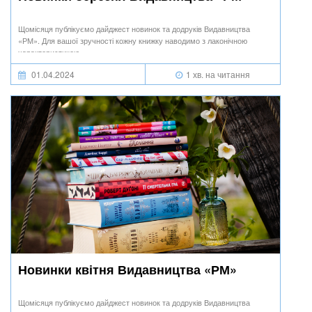
Щомісяця публікуємо дайджест новинок та додруків Видавництва
«РМ». Для вашої зручності кожну книжку наводимо з лаконічною
характеристикою.
01.04.2024
1 хв. на читання
Новинки квітня Видавництва «РМ»
Щомісяця публікуємо дайджест новинок та додруків Видавництва