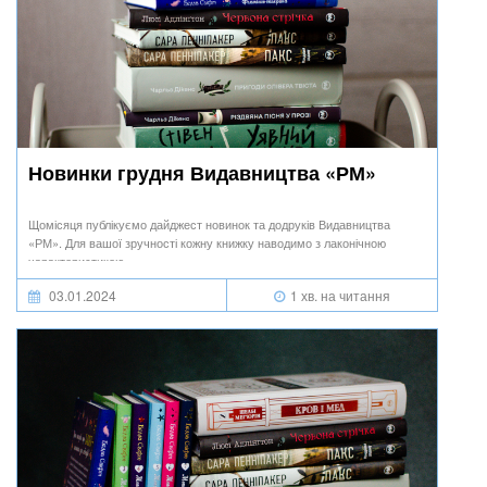
Новинки грудня Видавництва «РМ»
Щомісяця публікуємо дайджест новинок та додруків Видавництва
«РМ». Для вашої зручності кожну книжку наводимо з лаконічною
характеристикою.
03.01.2024
1 хв. на читання