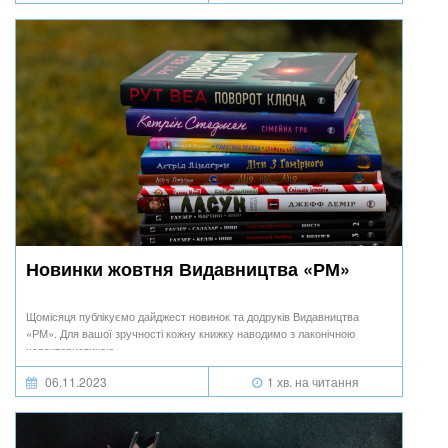
Новинки жовтня Видавництва «РМ»
Щомісяця публікуємо дайджест новинок та додруків Видавництва
«РМ». Для вашої зручності кожну книжку наводимо з лаконічною
характеристикою.
06.11.2023
1 хв. на читання