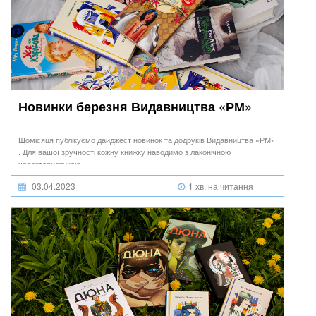
Новинки березня Видавництва «РМ»
Щомісяця публікуємо дайджест новинок та додруків Видавництва «РМ»
. Для вашої зручності кожну книжку наводимо з лаконічною
характеристикою.
03.04.2023
1 хв. на читання