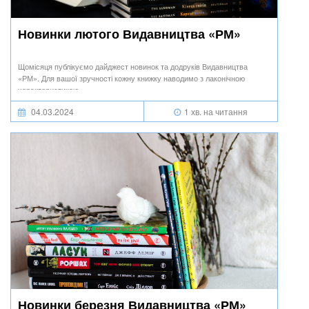
Новинки лютого Видавництва «РМ»
Щомісяця публікуємо дайджест новинок та додруків Видавництва
«РМ». Для вашої зручності кожну книжку наводимо з лаконічною
характеристикою.
04.03.2024
1 хв. на читання
Новинки березня Видавництва «РМ»