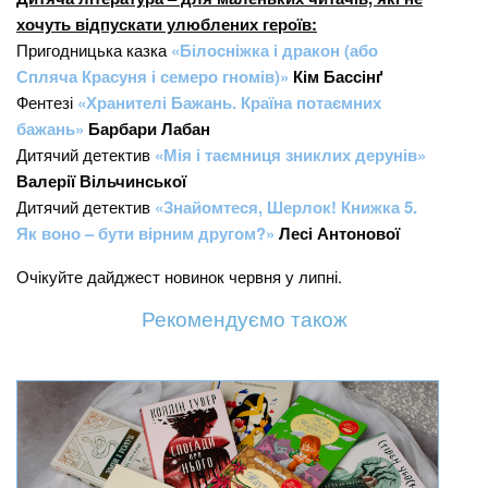
хочуть відпускати улюблених героїв:
Пригодницька казка
«Білосніжка і дракон (або
Спляча Красуня і семеро гномів)»
Кім Бассінґ
Фентезі
«Хранителі Бажань. Країна потаємних
бажань»
Барбари Лабан
Дитячий детектив
«Мія і таємниця зниклих дерунів»
Валерії Вільчинської
Дитячий детектив
«Знайомтеся, Шерлок! Книжка 5.
Як воно – бути вірним другом?»
Лесі Антонової
Очікуйте дайджест новинок червня у липні.
Рекомендуємо також