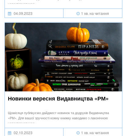
характеристикою.
04.09.2023
1 хв. на читання
Новинки вересня Видавництва «РМ»
Щомісяця публікуємо дайджест новинок та додруків Видавництва
«РМ». Для вашої зручності кожну книжку наводимо з лаконічною
характеристикою.
02.10.2023
1 хв. на читання