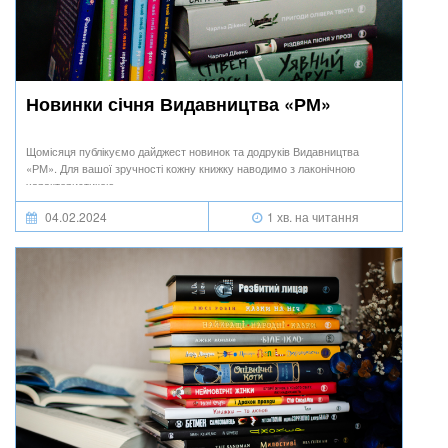
Новинки січня Видавництва «РМ»
Щомісяця публікуємо дайджест новинок та додруків Видавництва
«РМ». Для вашої зручності кожну книжку наводимо з лаконічною
характеристикою.
04.02.2024
1 хв. на читання