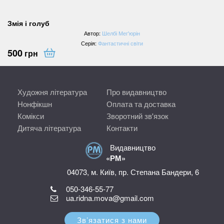
Змія і голуб
Автор:
Шелбі Мег'юрін
Серія:
Фантастичні світи
500
грн
Художня література
Про видавництво
Нонфікшн
Оплата та доставка
Комікси
Зворотний зв'язок
Дитяча література
Контакти
Видавництво
«РМ»
04073, м. Київ, пр. Степана Бандери, 6
050-346-55-77
ua.ridna.mova@gmail.com
Зв’язатися з нами