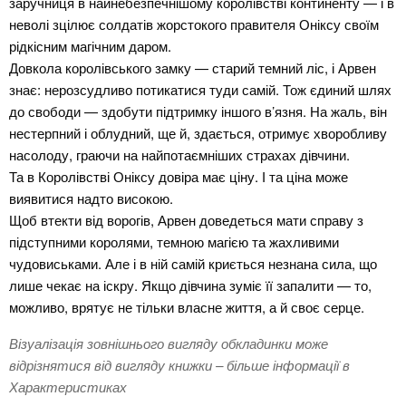
заручниця в найнебезпечнішому королівстві континенту — і в
неволі зцілює солдатів жорстокого правителя Оніксу своїм
рідкісним магічним даром.
Довкола королівського замку — старий темний ліс, і Арвен
знає: нерозсудливо потикатися туди самій. Тож єдиний шлях
до свободи — здобути підтримку іншого в’язня. На жаль, він
нестерпний і облудний, ще й, здається, отримує хворобливу
насолоду, граючи на найпотаємніших страхах дівчини.
Та в Королівстві Оніксу довіра має ціну. І та ціна може
виявитися надто високою.
Щоб втекти від ворогів, Арвен доведеться мати справу з
підступними королями, темною магією та жахливими
чудовиськами. Але і в ній самій криється незнана сила, що
лише чекає на іскру. Якщо дівчина зуміє її запалити — то,
можливо, врятує не тільки власне життя, а й своє серце.
Візуалізація зовнішнього вигляду обкладинки може
відрізнятися від вигляду книжки – більше інформації в
Характеристиках