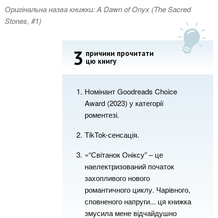
Оригінальна назва книжки: A Dawn of Onyx (The Sacred
Stones, #1)
3
причини прочитати
цю книгу
Номінант Goodreads Choice
Award (2023) у категорії
роментезі.
TikTok-сенсація.
«“Світанок Оніксу” – це
наелектризований початок
захопливого ​​нового
романтичного циклу. Чарівного,
сповненого напруги... ця книжка
змусила мене відчайдушно