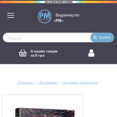
Видавництво
«РМ»
Знайти
В кошику товарів
0 грн
на
>Головна
>Усі книжки
>Художня література
Зараз
тут: