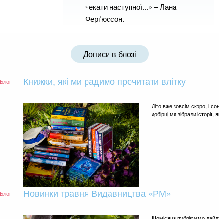
чекати наступної...» – Лана
Ферґюссон.
Дописи в блозі
Книжки, які ми радимо прочитати влітку
Блог
Літо вже зовсім скоро, і с
добірці ми зібрали історії, 
Новинки травня Видавництва «РМ»
Блог
Щомісяця публікуємо дайд