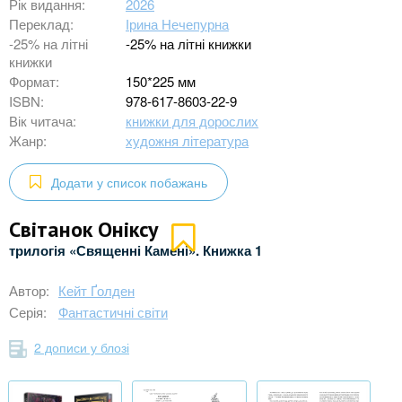
Рік видання:
2026
Переклад:
Ірина Нечепурна
-25% на літні
-25% на літні книжки
книжки
Формат:
150*225 мм
ISBN:
978-617-8603-22-9
Вік читача:
книжки для дорослих
Жанр:
художня література
Додати у список побажань
Світанок Оніксу
трилогія «Священні Камені». Книжка 1
Автор:
Кейт Ґолден
Серія:
Фантастичні світи
2 дописи у блозі