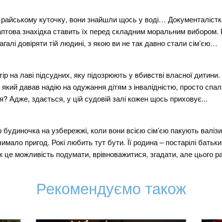
йському куточку, вони знайшли щось у воді… Документалістка Е
раптова знахідка ставить їх перед складним моральним вибором. 
агалі довіряти тій людині, з якою ви не так давно стали сім’єю…
тір на лаві підсудних, яку підозрюють у вбивстві власної дитини.
 який давав надію на одужання дітям з інвалідністю, просто спал
я? Адже, здається, у цій судовій залі кожен щось приховує...
до будиночка на узбережжі, коли вони всією сім’єю пакують валізи
чимало пригод. Рокі любить тут бути. Її родина – постарілі бать
 ж це можливість подумати, врівноважитися, згадати, але цього ра
Рекомендуємо також