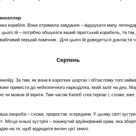
енселлер
танка корабля. Вона отримала завдання – відшукати мапу легенда
 цього їй – потрібно обшукати інший піратський корабель, та так,
вабливий перший помічник. Для цього їй доведеться докласти ч
Серпень
інкейд. За тим, як вона в коротких шортах і обтислому топі зай
може привести до небезпечного наркоділка, який заліг на дно. Ма
ле чи можна їй вірити. Тим часом Калеб спостерігає і, схоже, вже
шніша хвороба – схоже, проростає зсередини. У цьому світі зустрі
. Місце їхньої зустрічі – покинутий зруйнований храм, яка збері
дію на те, щоб відродити велич цієї землі.