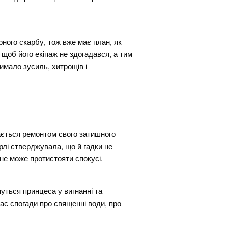
рного скарбу, тож вже має план, як
 щоб його екіпаж не здогадався, а тим
имало зусиль, хитрощів і
мається ремонтом свого затишного
рлі стверджувала, що й гадки не
 не може протистояти спокусі.
нуться принцеса у вигнанні та
гає спогади про священні води, про