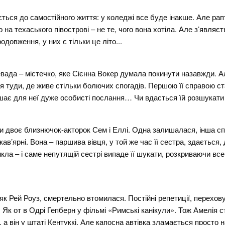
ується до самостійного життя: у коледжі все буде інакше. Але рап
о на техаського півострові – не те, чого вона хотіла. Але з’являє
одовження, у них є тільки це літо...
вада – містечко, яке Сієнна Вокер думала покинути назавжди. Ал
туди, де живе стільки болючих спогадів. Першою її справою ста
ишає для неї дуже особисті послання… Чи вдасться їй розшукат
и двоє близнючок-акторок Сем і Еллі. Одна залишалася, інша с
в’ярні. Вона – паршива вівця, у той же час її сестра, здається, 
кла – і саме непутящій сестрі випаде її шукати, розкриваючи вс
як Рей Роуз, смертельно втомилася. Постійні репетиції, перехову
 Як от в Одрі Гепберн у фільмі «Римські канікули». Тож Амелія с
а він у штаті Кентуккі. Але капосна автівка зламається просто н