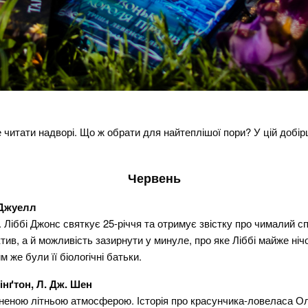
е читати надворі. Що ж обрати для найтеплішої пори? У цій добірці
Червень
 Джуелл
. Ліббі Джонс святкує 25-річчя та отримує звістку про чималий
тив, а й можливість зазирнути у минуле, про яке Ліббі майже ніч
м же були її біологічні батьки.
інґтон, Л. Дж. Шен
неною літньою атмосферою. Історія про красунчика-ловеласа Олі