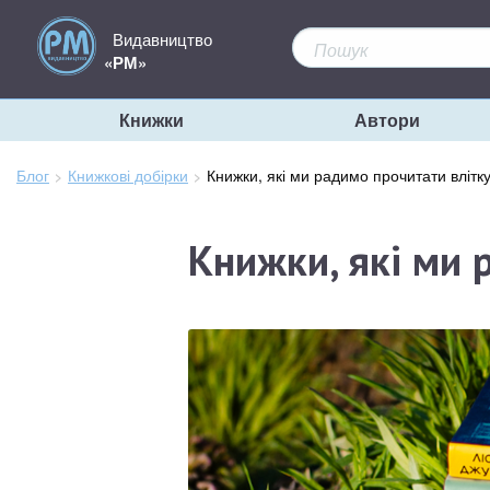
Видавництво
«РМ»
Книжки
Автори
Блог
Книжкові добірки
Зараз
Книжки, які ми радимо прочитати влітк
тут:
Книжки, які ми 