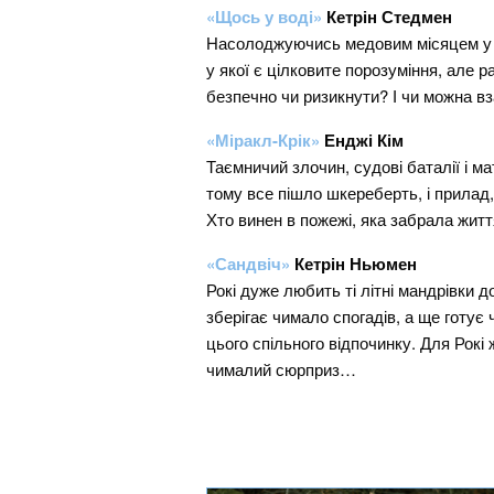
«Щось у воді»
Кетрін Стедмен
Насолоджуючись медовим місяцем у ра
у якої є цілковите порозуміння, але 
безпечно чи ризикнути? І чи можна вз
«Міракл-Крік»
Енджі Кім
Таємничий злочин, судові баталії і ма
тому все пішло шкереберть, і прилад,
Хто винен в пожежі, яка забрала житт
«Сандвіч»
Кетрін Ньюмен
Рокі дуже любить ті літні мандрівки 
зберігає чимало спогадів, а ще готує 
цього спільного відпочинку. Для Рокі
чималий сюрприз…