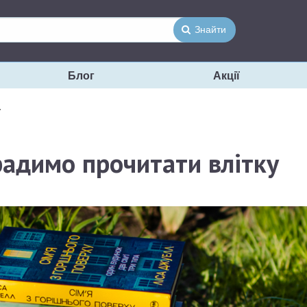
Знайти
Блог
Акції
у
радимо прочитати влітку