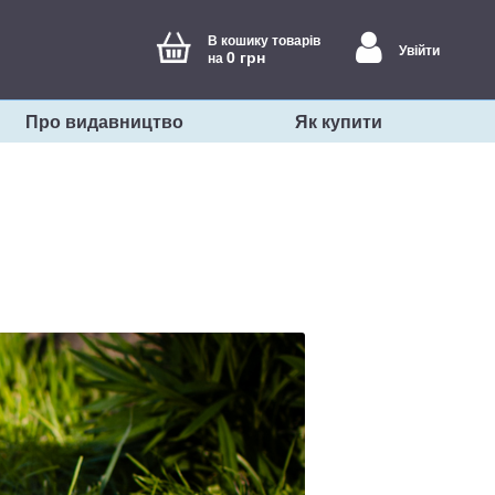
В кошику товарів
Увійти
0 грн
на
Про видавництво
Як купити