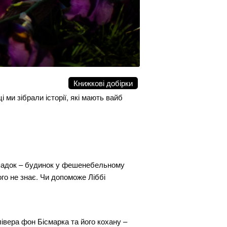
Книжкові добірки
 ми зібрали історії, які мають вайб
 спадок – будинок у фешенебельному
ого не знає. Чи допоможе Ліббі
вера фон Бісмарка та його кохану –