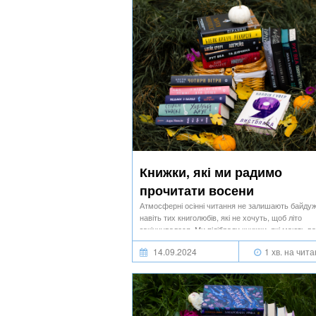
Книжки, які ми радимо
прочитати восени
Атмосферні осінні читання не залишають байду
навіть тих книголюбів, які не хочуть, щоб літо
закінчувалося. Ми підібрали книжки, які мають в
кожного з осінніх місяців.
14.09.2024
1 хв. на чит