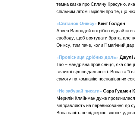
темна казка про Сплячу Красуню, яка 
спільним літом і мріяли про те, що н
«Світанок Оніксу»
Кейт Ґолден
Арвен Валондей потрібно віднайти сві
свободу, щоб врятувати брата, але н
Оніксу, тим паче, коли її магічний да
«Провісниця дрібних доль»
Джулі 
Тао – мандрівна провісниця, яка спец
великої відповідальності. Вона та її 
самоту на компанію несподіваних сою
«Не забувай писати»
Сара Ґудмен 
Мерилін Кляйнман дуже провинилася. 
відправляють на перевиховання до сув
Вона навіть не підозрює, якою чудов