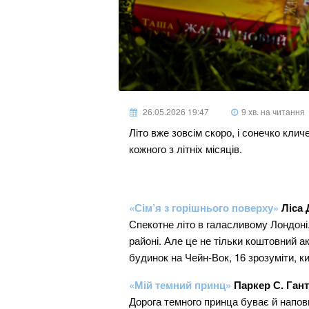
26.05.2026 19:47
9 хв. на читання
Літо вже зовсім скоро, і сонечко клич
кожного з літніх місяців.
«Сім’я з горішнього поверху»
Ліса
Спекотне літо в галасливому Лондоні
районі. Але це не тільки коштовний ак
будинок на Чейн-Вок, 16 зрозуміти, ки
«Мій темний принц»
Паркер С. Гант
Дорога темного принца буває й напов