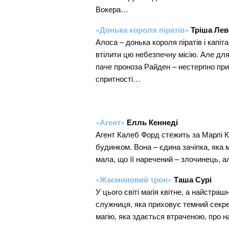
Вокера…
«Донька короля піратів»
Тріша Лев
Алоса – донька короля піратів і капі
втілити цю небезпечну місію. Але для
паче проноза Райден – нестерпно при
спритності…
«Агент»
Елль Кеннеді
Агент Калеб Форд стежить за Марлі К
будинком. Вона – єдина зачіпка, яка 
мала, що її наречений – злочинець, а
«Жасминовий трон»
Таша Сурі
У цього світі магія квітне, а найстра
служниця, яка приховує темний секрет
магію, яка здається втраченою, про на