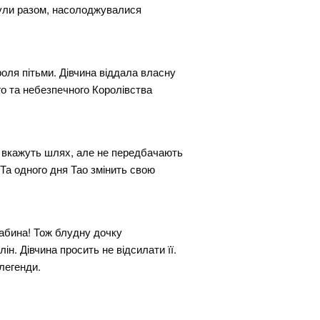
 були разом, насолоджувалися
роля пітьми. Дівчина віддала власну
го та небезпечного Королівства
 і вкажуть шлях, але не передбачають
 Та одного дня Тао змінить свою
рабина! Тож блудну дочку
н. Дівчина просить не відсилати її.
 легенди.