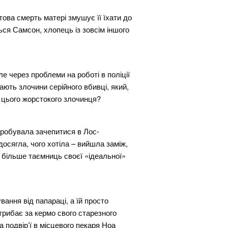
това смерть матері змушує її їхати до
ться Самсон, хлопець із зовсім іншого
е через проблеми на роботі в поліції
ють злочини серійного вбивці, який,
и цього жорстокого злочинця?
пробувала зачепитися в Лос-
досягла, чого хотіла – вийшла заміж,
е більше таємниць своєї «ідеальної»
вання від папараці, а їй просто
трибає за кермо свого старезного
а подвір’ї в місцевого пекаря Ноа