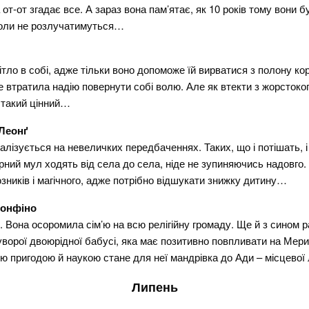
от-от згадає все. А зараз вона пам’ятає, як 10 років тому вони
іколи не розлучатимуться…
тло в собі, адже тільки воно допоможе їй вирватися з полону ко
е втратила надію повернути собі волю. Але як втекти з жорстоко
р такий цінний…
Леонґ
іалізується на невеличких передбаченнях. Таких, що і потішать,
вірний мул ходять від села до села, ніде не зупиняючись надовго.
зників і магічного, адже потрібно відшукати знижку дитину…
Конфіно
Вона осоромила сім’ю на всю релігійну громаду. Ще й з сином 
орої двоюрідної бабусі, яка має позитивно повпливати на Мерилі
ою пригодою й наукою стане для неї мандрівка до Ади – місцевої
Липень