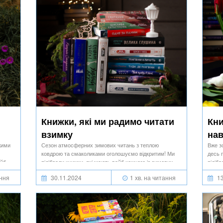
Книжки, які ми радимо читати
Кни
взимку
нав
жими
Сезон атмосферних зимових читань з теплою
Вже з
ковдрою та смаколиками оголошуємо відкритим! Ми
десь 
айб
підібрали книжки, які мають вайб кожного із зимових
підіб
місяців.
місяці
ання
30.11.2024
1 хв. на читання
13