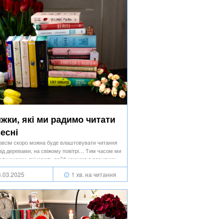
жки, які ми радимо читати
есні
овсім скоро можна буде влаштовувати читання
під деревами, на свіжому повітрі… Тим часом ми
рали книжки, які мають вайб кожного з весняних
в.
.03.2025
1 хв. на читання