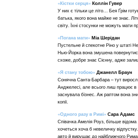
«Кістки серця»
Коллін Гувер
У них є тільки це літо… Бея Ґрім гот
батька, якого вона майже не знає. Літ
світу. Їхні стосунки не можуть мати пр
«Погана мати»
Міа Шерідан
Пустельне й спекотне Ріно у штаті Не
Нью-Йорка вона змушена повернутися 
схоже, добре знає Сієнну, адже зал
«Я стану тобою»
Джанелл Браун
Сонячна Санта-Барбара – тут виросл
Анджелесі, але всього лиш працює в ка
заснувала бізнес. Аж раптом вона зни
копії.
«Одного разу в Римі»
Сара Адамс
Співачка Амелія Роуз, більше відома 
хочеться хоча б невеличку відпустку.
авто й вирушає до найближчого Рима, 