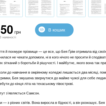
450
В кошик
грн
В наявності
тя й похмуре прізвище — це все, що Бея Ґрім отримала від свої
чилася не чекати допомоги, ні в кого нічого не просити й сподівати
х зітканий з боротьби й рішучості. І майбутнє, якого вона так пр
коли до навчання в омріяному коледжі лишається два місяці, пом
тримки, Бея змушена звернутися до майже чужої для себе людин
ебути до кінця літа на техаському півострові.
тут з’являється Самсон.
и — з різних світів. Вона виросла в бідності, а він розкошує. Бе