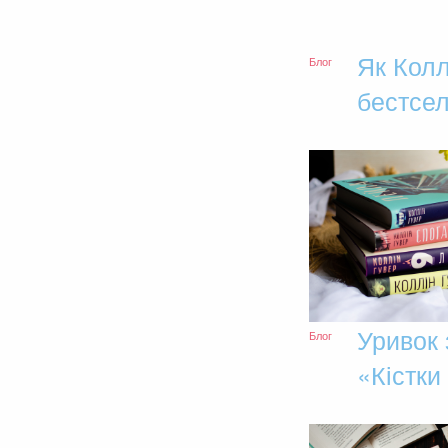
Як Колл
Блог
бестсел
Уривок 
Блог
«Кістки