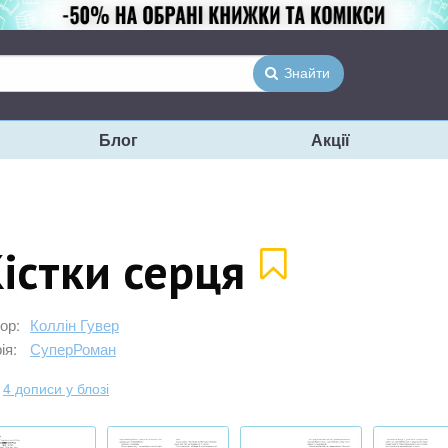
Знайти
Блог
Акції
істки серця
ор:
Коллін Гувер
ія:
СуперРоман
4 дописи у блозі