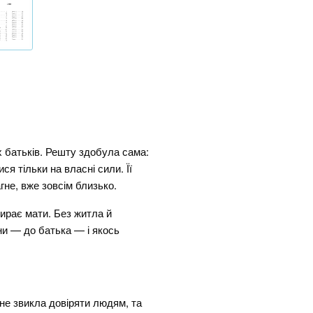
х батьків. Решту здобула сама:
ся тільки на власні сили. Її
агне, вже зовсім близько.
ирає мати. Без житла й
и — до батька — і якось
я не звикла довіряти людям, та