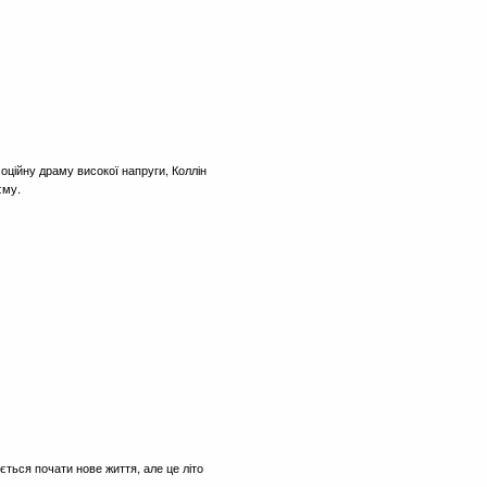
ційну драму високої напруги, Коллін
єму.
ується почати нове життя, але це літо