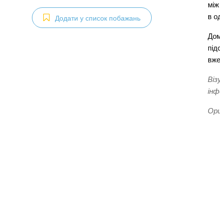
між
в о
Додати у список побажань
Дом
під
вже
Віз
інф
Ори