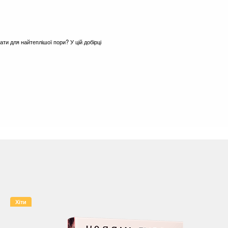
ати для найтеплішої пори? У цій добірці
Хіти