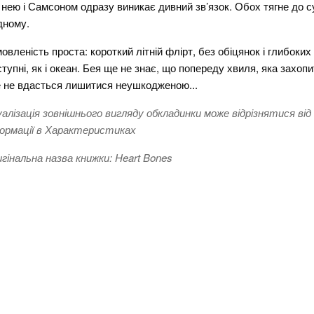
 нею і Самсоном одразу виникає дивний зв’язок. Обох тягне до су
дному.
овленість проста: короткий літній флірт, без обіцянок і глибоких
ступні, як і океан. Бея ще не знає, що попереду хвиля, яка захопит
 не вдасться лишитися неушкодженою...
уалізація зовнішнього вигляду обкладинки може відрізнятися від
ормації в Характеристиках
гінальна назва книжки: Heart Bones