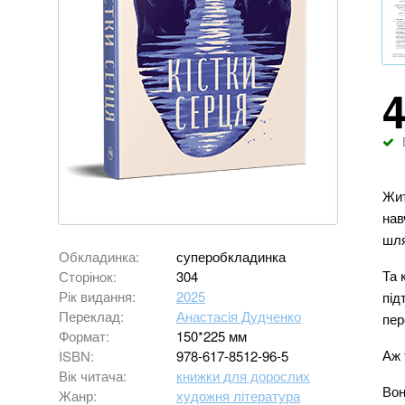
Жит
нав
шля
Обкладинка:
суперобкладинка
Та 
Сторінок:
304
Рік видання:
2025
під
Переклад:
Анастасія Дудченко
пер
Формат:
150*225 мм
Аж 
ISBN:
978-617-8512-96-5
Вік читача:
книжки для дорослих
Вон
Жанр:
художня література