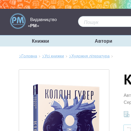
Видавництво
«РМ»
Книжки
Автори
>Головна
>Усі книжки
>Художня література
Зараз
тут:
К
Авт
Сер