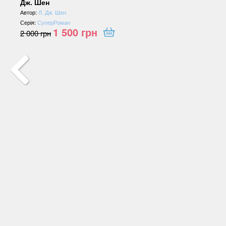
Дж. Шен
Автор:
Л. Дж. Шен
Серія:
СуперРоман
1 500
грн
2 000
грн