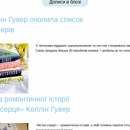
Дописи в блозі
ін Гувер очолила список
ерів
З легіонами відданих шанувальником та хистом створювати емо
Гувер продала більше 20 мільйонів книжок. І зробила це по-сво
з романтичної історії
 серця» Коллін Гувер
«Кістки серця» – романтична історія, у якій головна героїня гот
може змінити всі її плани…