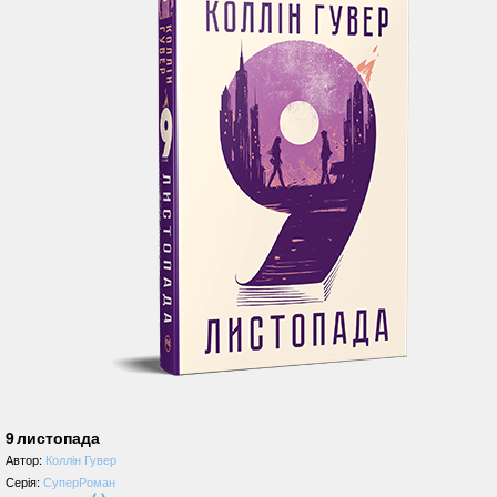
9 листопада
Автор:
Коллін Гувер
Серія:
СуперРоман