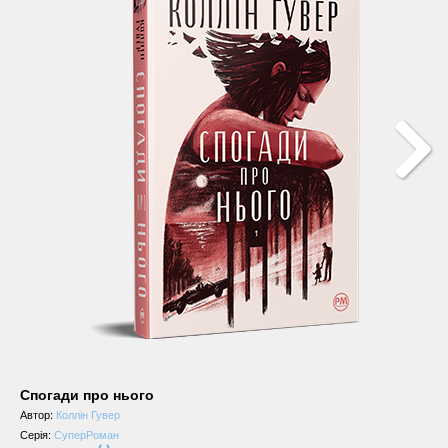
Спогади про нього
Автор:
Коллін Гувер
Серія:
СуперРоман