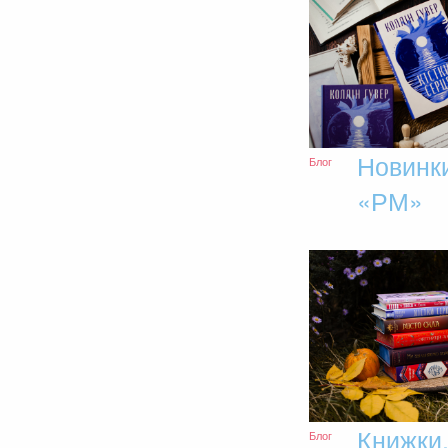
Новинк
Блог
«РМ»
Книжки,
Блог