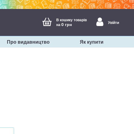
В кошику товарів
Увійти
0 грн
на
Про видавництво
Як купити