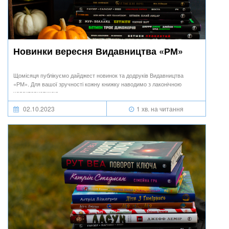
Новинки вересня Видавництва «РМ»
Щомісяця публікуємо дайджест новинок та додруків Видавництва
«РМ». Для вашої зручності кожну книжку наводимо з лаконічною
характеристикою.
02.10.2023
1 хв. на читання