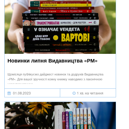
Новинки липня Видавництва «РМ»
Щомісяця публікуємо дайджест новинок та додруків Видавництва
«РМ». Для вашої зручності кожну книжку наводимо з лаконічною
характеристикою.
01.08.2023
1 хв. на читання