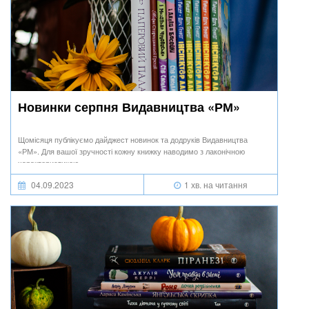
Новинки серпня Видавництва «РМ»
Щомісяця публікуємо дайджест новинок та додруків Видавництва
«РМ». Для вашої зручності кожну книжку наводимо з лаконічною
характеристикою.
04.09.2023
1 хв. на читання