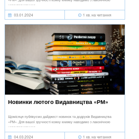
характеристикою.
03.01.2024
1 хв. на читання
Новинки лютого Видавництва «РМ»
Щомісяця публікуємо дайджест новинок та додруків Видавництва
«РМ». Для вашої зручності кожну книжку наводимо з лаконічною
характеристикою.
04.03.2024
1 хв. на читання