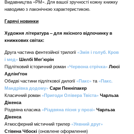
Видавництва «РМ». Для вашої зручності кожну книжку
наводимо з лаконічною характеристикою.
Гарячі новинки
Художня література – для якісного відпочинку в
книжкових світах:
Друга частина фентезійної трилогії
«Змія і голуб. Кров
і мед»
Шелбі Мег’юрін
Підлітковий історичний роман
«Червона стрічка»
Люсі
Адлінґтон
Обидві частини підліткової дилогії
«Пакс»
та
«Пакс.
Мандрівка додому»
Сари Пенніпакер
Класичний роман
«Пригоди Олівера Твіста»
Чарльза
Дікенса
Різдвяна класика
«Різдвяна пісня у прозі»
Чарльза
Дікенса
Атмосферний містичний трилер
«Уявний друг»
Стівена Чбоскі
(оновлене оформлення)