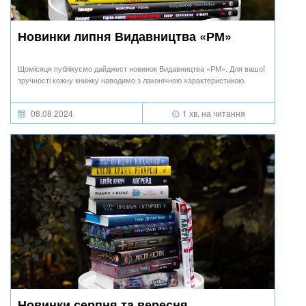
Новинки липня Видавництва «РМ»
Щомісяця публікуємо дайджест новинок Видавництва «РМ». Для вашої
зручності кожну книжку наводимо з лаконічною характеристикою.
08.08.2024
1 хв. на читання
Новинки серпня та вересня