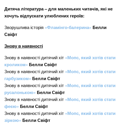
Дитяча література – для маленьких читачів, які не
хочуть відпускати улюблених героїв:
Зворушлива історія
«Фламінго-балерина»
Белли
Свіфт
Знову в наявності
Знову в наявності дитячий хіт
«Мопс, який хотів стати
кроликом»
Белли Свіфт
Знову в наявності дитячий хіт
«Мопс, який хотів стати
гарбузиком»
Белли Свіфт
Знову в наявності дитячий хіт
«Мопс, який хотів стати
русалонькою»
Белли Свіфт
Знову в наявності дитячий хіт
«Мопс, який хотів стати
феєю»
Белли Свіфт
Знову в наявності дитячий хіт
«Мопс, який хотів стати
зіркою»
Белли Свіфт