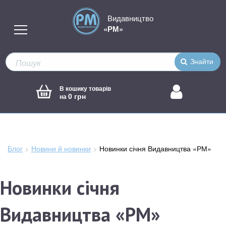
Видавництво
«РМ»
Знайти
В кошику товарів
0 грн
на
Блог
Новини й новинки
Зараз
Новинки січня Видавництва «РМ»
тут:
Новинки січня
Видавництва «РМ»