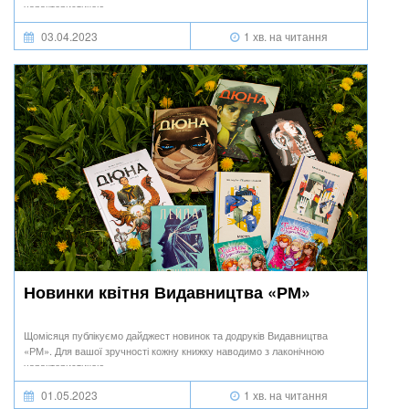
характеристикою.
03.04.2023
1 хв. на читання
Новинки квітня Видавництва «РМ»
Щомісяця публікуємо дайджест новинок та додруків Видавництва
«РМ». Для вашої зручності кожну книжку наводимо з лаконічною
характеристикою.
01.05.2023
1 хв. на читання