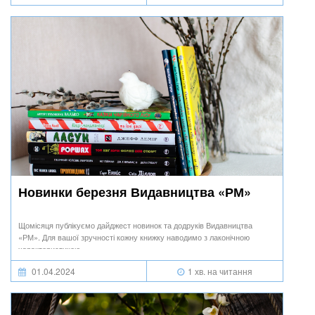
Новинки березня Видавництва «РМ»
Щомісяця публікуємо дайджест новинок та додруків Видавництва
«РМ». Для вашої зручності кожну книжку наводимо з лаконічною
характеристикою.
01.04.2024
1 хв. на читання