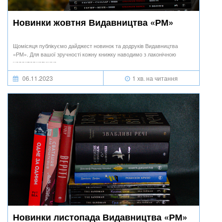
Новинки жовтня Видавництва «РМ»
Щомісяця публікуємо дайджест новинок та додруків Видавництва
«РМ». Для вашої зручності кожну книжку наводимо з лаконічною
характеристикою.
06.11.2023
1 хв. на читання
Новинки листопада Видавництва «РМ»