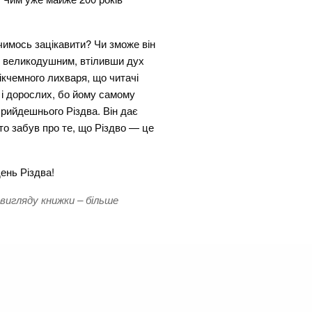
чимось зацікавити? Чи зможе він
і великодушним, втіливши дух
ікчемного лихваря, що читачі
й і дорослих, бо йому самому
Прийдешнього Різдва. Він дає
то забув про те, що Різдво — це
ень Різдва!
 вигляду книжки – більше