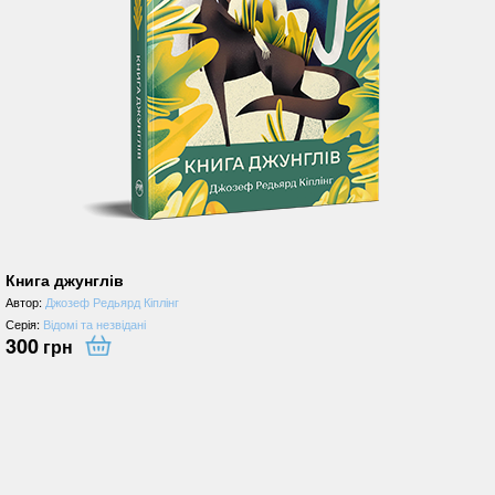
Книга джунглів
Автор:
Джозеф Редьярд Кіплінг
Серія:
Відомі та незвідані
300
грн