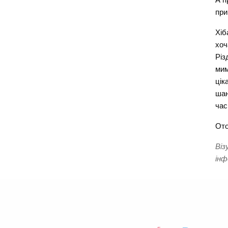
при
Хіб
хоч
Різ
мим
цік
шан
час
Ото
Віз
інф