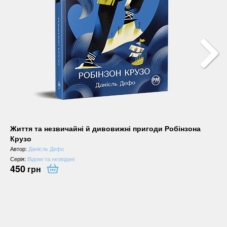
Життя та незвичайні й дивовижні пригоди Робінзона
Крузо
Автор:
Данієль Дефо
Серія:
Відомі та незвідані
450
грн