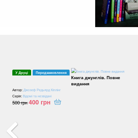
У Друці
Передзамовлення
Книга джунглів. Повне
видання
Автор:
Джозеф Редьярд Кіплінг
Серія:
Відомі та незвідані
400
грн
500
грн