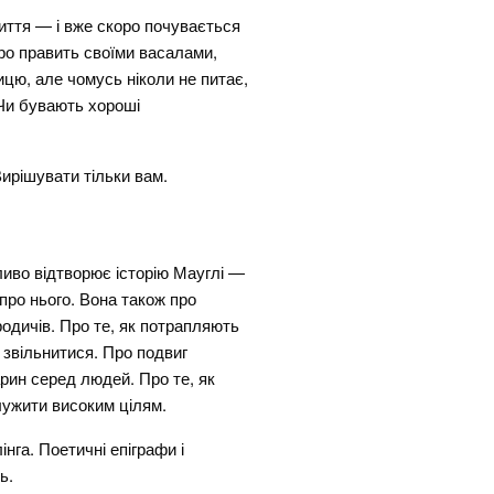
иття — і вже скоро почувається
ро править своїми васалами,
ницю, але чомусь ніколи не питає,
 Чи бувають хороші
Вирішувати тільки вам.
ливо відтворює історію Мауглі —
про нього. Вона також про
одичів. Про те, як потрапляють
 звільнитися. Про подвиг
варин серед людей. Про те, як
служити високим цілям.
інга. Поетичні епіграфи і
ь.