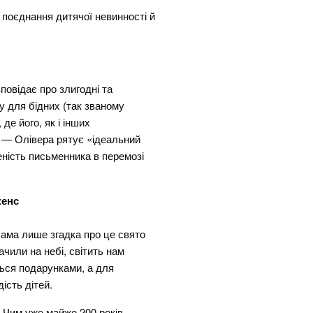
 поєднання дитячої невинності й
повідає про злигодні та
у для бідних (так званому
де його, як і інших
 — Олівера рятує «ідеальний
ність письменника в перемозі
кенс
Сама лише згадка про це свято
ачили на небі, світить нам
ься подарунками, а для
ість дітей.
? Чим уже майже 200 років