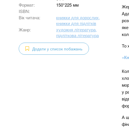
Формат:
150*225 мм
Жер
ISBN:
Ада
Вік читача:
книжки для дорослих,
роз
книжки для підлітків
яке
Жанр:
художня література,
кол
підліткова література
То 
Додати у список побажань
«Кн
Кол
хло
мор
у р
від
фор
А щ
фін