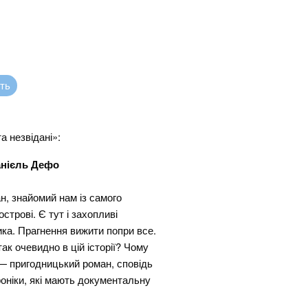
сть
а незвідані»:
нієль Дефо
н, знайомий нам із самого
строві. Є тут і захопливі
ика. Прагнення вижити попри все.
ак очевидно в цій історії? Чому
— пригодницький роман, сповідь
роніки, які мають документальну