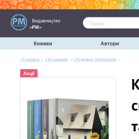
Видавництво
«РМ»
Книжки
Автори
>Головна
>Усі книжки
>Художня література
Зараз
Акції
тут:
К
с
т