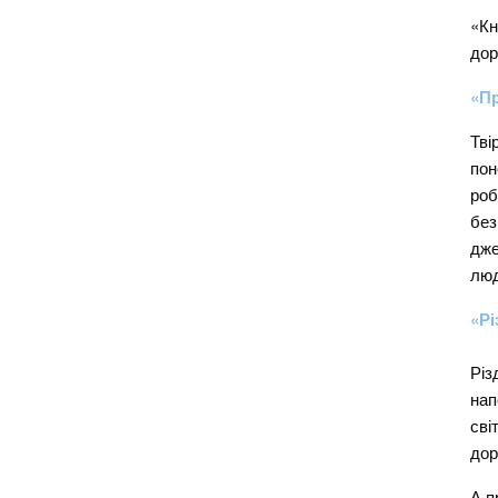
«Кн
дор
«Пр
Тві
пон
роб
без
дже
люд
«Рі
Різ
нап
сві
дор
А п