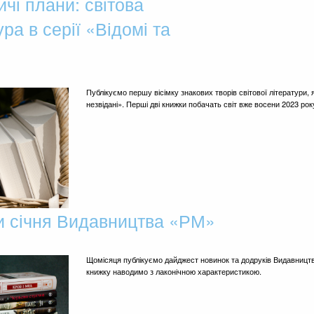
чі плани: світова
ура в серії «Відомі та
Публікуємо першу вісімку знакових творів світової літератури, я
незвідані». Перші дві книжки побачать світ вже восени 2023 рок
и січня Видавництва «РМ»
Щомісяця публікуємо дайджест новинок та додруків Видавництв
книжку наводимо з лаконічною характеристикою.