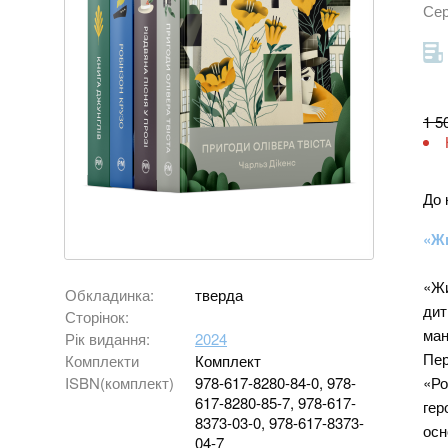
Сер
1 5
До 
«Жи
«Жи
Обкладинка:
тверда
дит
Сторінок:
ман
Рік видання:
2024
Пер
Комплекти
Комплект
«Ро
ISBN(комплект)
978-617-8280-84-0, 978-
617-8280-85-7, 978-617-
гер
8373-03-0, 978-617-8373-
осн
04-7