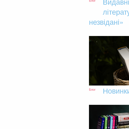
Видавни
Блог
літерат
незвідані»
Новинк
Блог