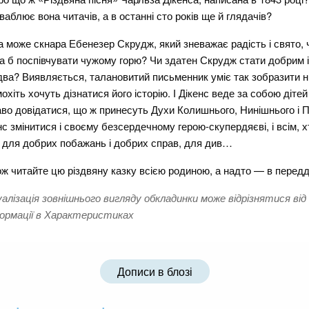
ваблює вона читачів, а в останні сто років ще й глядачів?
а може скнара Ебенезер Скрудж, який зневажає радість і свято, 
а б поспівчувати чужому горю? Чи здатен Скрудж стати добрим 
два? Виявляється, талановитий письменник уміє так зобразити н
охіть хочуть дізнатися його історію. І Дікенс веде за собою діте
аво довідатися, що ж принесуть Духи Колишнього, Нинішнього і 
с змінитися і своєму безсердечному герою-скупердяєві, і всім, х
 для добрих побажань і добрих справ, для див…
ж читайте цю різдвяну казку всією родиною, а надто — в передд
уалізація зовнішнього вигляду обкладинки може відрізнятися від
ормації в Характеристиках
Дописи в блозі