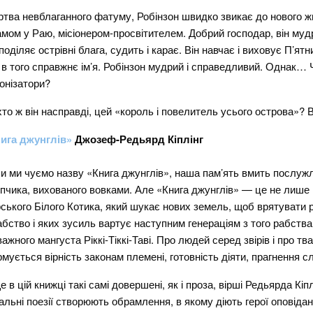
тва невблаганного фатуму, Робінзон швидко звикає до нового ж
мом у Раю, місіонером-просвітителем. Добрий господар, він муд
поділяє острівні блага, судить і карає. Він навчає і виховує П’ят
 в того справжнє ім’я. Робінзон мудрий і справедливий. Однак…
онізатори?
хто ж він насправді, цей «король і повелитель усього острова»? 
ига джунглів»
Джозеф-Редьярд Кіплінг
и ми чуємо назву «Книга джунглів», наша пам’ять вмить послуж
пчика, вихованого вовками. Але «Книга джунглів» — це не лише 
ського Білого Котика, який шукає нових земель, щоб врятувати р
абство і яких зусиль вартує наступним генераціям з того рабства
важного мангуста Ріккі-Тіккі-Таві. Про людей серед звірів і про т
мується вірність законам племені, готовність діяти, прагнення 
е в цій книжці такі самі довершені, як і проза, вірші Редьярда Кіпл
альні поезії створюють обрамлення, в якому діють герої оповідан