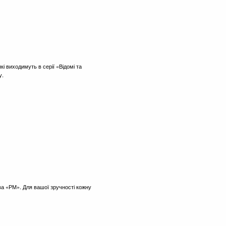
кі виходимуть в серії «Відомі та
у.
а «РМ». Для вашої зручності кожну