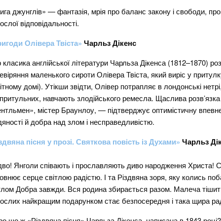
ига джунглів» — фантазія, мрія про баланс закону і свободи, про
ослої відповідальності.
игоди Олівера Твіста»
Чарльз Дікенс
р класика англійської літератури Чарльза Дікенса (1812–1870) роз
евіряння маленького сироти Олівера Твіста, який виріс у притулк
ітному домі). Утікши звідти, Олівер потрапляє в лондонські нетрі, 
притульних, навчають злодійського ремесла. Щаслива розв’язка
нтльмен», містер Браунлоу, — підтверджує оптимістичну впевне
яності й добра над злом і несправедливістю.
здвяна пісня у прозі. Святкова повість із Духами»
Чарльз Ді
дво! Янголи співають і прославляють диво народження Христа! 
овнює серце світлою радістю. І та Різдвяна зоря, яку колись поб
тлом Добра завжди. Вся родина збирається разом. Малеча тішит
ослих найкращим подарунком стає безпосередня і така щира рад
ро що ж «Різдвяна пісня» Чарльза Дікенса, написана в 1843 році