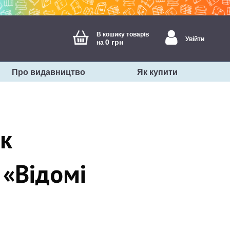
В кошику товарів
Увійти
0 грн
на
Про видавництво
Як купити
ок
 «Відомі