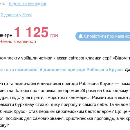
ія:
Відомі та незвідані
2 дописи у блозі
1 125
грн
грн
00
Сповістити про наявні
Немає в наявності
комплекту увійшли чотири книжки світової класики серії «Відомі т
ття та незвичайні й дивовижні пригоди Робінзона Крузо»
Да
ття та незвичайні й дивовижні пригоди Робінзона Крузо» — рома
инства. Історія про чоловіка, що прожив 28 років на безлюдному о
дри, і підступні пірати, і жорстокі людожери… Романтика й екзот
емогти бурхливу стихію, дику природу й самого себе. Та чи все т
бінзон Крузо» став першим європейським бестселером? Що це 
оя, посібник для самовиховання, християнська проповідь, а чи х
ову?