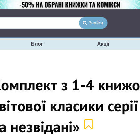
Знайти
Блог
Акції
омплект з 1-4 книж
вітової класики серії
а незвідані»