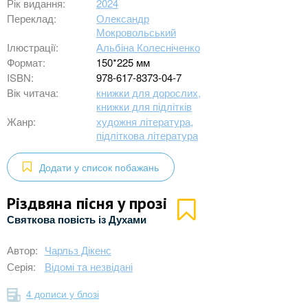
Рік видання:
2024
Переклад:
Олександр
Мокровольський
Ілюстрації:
Альбіна Колесніченко
Формат:
150*225 мм
ISBN:
978-617-8373-04-7
Вік читача:
книжки для дорослих,
книжки для підлітків
Жанр:
художня література,
підліткова література
Додати у список побажань
Різдвяна пісня у прозі
Святкова повість із Духами
Автор:
Чарльз Дікенс
Серія:
Відомі та незвідані
4 дописи у блозі