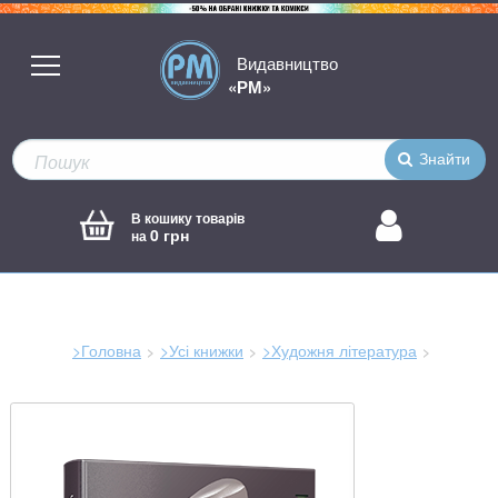
Видавництво
«РМ»
Знайти
В кошику товарів
0 грн
на
>Головна
>Усі книжки
>Художня література
Зараз
тут: