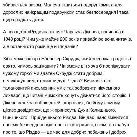
збирається разом. Малеча тішиться подарунками, а для
дорослих найкращим подарунком стає безпосередня і така
щира радість дітей.
А про що ж «Різдвяна пісня» Чарльза Дікенса, написана в
1843 році? Чим уже майже 200 років приваблює вона читачів,
а в останні сто років ще й глядачів?
Хіба може скнара Ебенезер Скрудж, який зневажає радість і
свято, чимось зацікавити? Чи зможе він хоча б поспівчувати
чужому горю? Чи здатен Скрудж стати добрим і
великодушним, втіливши дух Різдва? Виявляється,
талановитий письменник уміє так зобразити нікчемного
лихваря, що читачі мимохіть хочуть дізнатися його історію. І
Дікенс веде за собою дітей і дорослих, бо йому самому
цікаво довідатися, що ж принесуть Духи Колишнього,
Нинішнього і Прийдешнього Різдва. Він дає шанс змінитися і
своєму безсердечному герою-скупердяєві, і всім, хто забув
про те, що Різдво — це час для добрих побажань і добрих