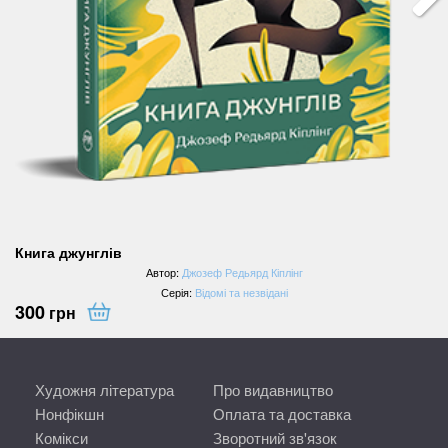
Книга джунглів
Автор:
Джозеф Редьярд Кіплінг
Серія:
Відомі та незвідані
300
грн
Художня література
Про видавництво
Нонфікшн
Оплата та доставка
Комікси
Зворотний зв'язок