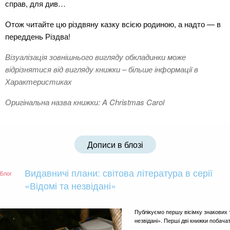
справ, для див…
Отож читайте цю різдвяну казку всією родиною, а надто — в
переддень Різдва!
Візуалізація зовнішнього вигляду обкладинки може
відрізнятися від вигляду книжки – більше інформації в
Характеристиках
Оригінальна назва книжки: A Christmas Carol
Дописи в блозі
Видавничі плани: світова література в серії
Блог
«Відомі та незвідані»
Публікуємо першу вісімку знакових тв
незвідані». Перші дві книжки побача