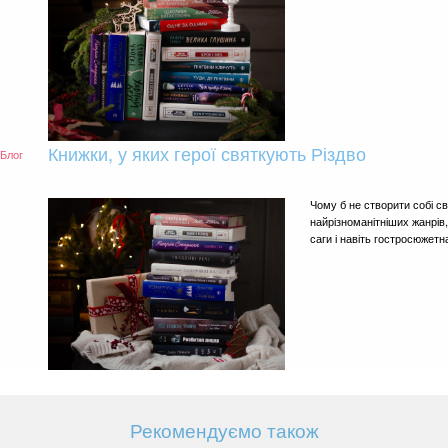
Книжки, у яких герої святкують Різдво
Блог
Чому б не створити собі с
найрізноманітніших жанрів,
саги і навіть гостросюжетн
Рекомендуємо також