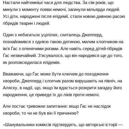
Настали найтемніші часи для людства. За сім років, що
минули з моменту появи немочі, загинули мільярди людей.
Усі діти, народжені після епідемії, стали новою дивною расою
гібридів тварин і людей.
Один з небагатьох уцілілих, скиталець Джепперд,
познайомився з однією такою дитиною, милим хлопчиком на
ім’я Ґас з оленячими рогами. Але навіть серед дітей-гібридів
Ґас незвичайний. З’ясувалося, що він народився ще до того,
як розповсюдилася епідемія.
Вважаючи, що Ґас може бути ключем до походження
хвороби, Джепперд і хлопчик разом вирушають на північ, на
Аляску, в надії, що, якщо їм вдасться розкрити загадку його
народження, це приведе їх до ліків проти немочі.
Але постає тривожне запитання: якщо Ґас не наслідок
хвороби, то чи не був він її причиною?
«Шанувальники коміксів підтвердять, що авторські історії —