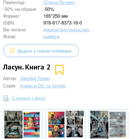
Переклад:
Олена Лісевич
-50% на обране
-50%
Формат:
165*250 мм
ISBN:
978-617-8373-16-0
Вік читача:
книжки для дорослих
Жанр:
комікси
Додати у список побажань
Ласун. Книга 2
Автор:
Джефф Лемір
Серія:
Комікси DC та Vertigo
2 дописи у блозі