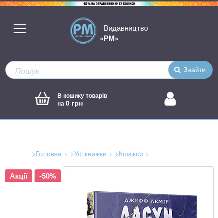
Видавництво
«РМ»
Знайти
В кошику товарів
0 грн
на
>Головна
>Усі книжки
>Комікси
Зараз
Акції
-50%
тут: