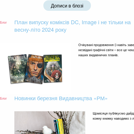
Дописи в блозі
План випуску коміксів DC, Image і не тільки на
Блог
весну-літо 2024 року
Очікувані продовження (і навіть зав
незвідані графічні світи – все це ч
наших видавничих планів.
Новинки березня Видавництва «РМ»
Блог
Щомісяця публікуємо дайдж
кожну книжку наводимо з 