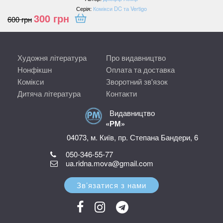
Серія:
Комікси DC та Vertigo
300
грн
600
грн
Художня література
Про видавництво
Нонфікшн
Оплата та доставка
Комікси
Зворотний зв'язок
Дитяча література
Контакти
Видавництво
«РМ»
04073, м. Київ, пр. Степана Бандери, 6
050-346-55-77
ua.ridna.mova@gmail.com
Зв’язатися з нами