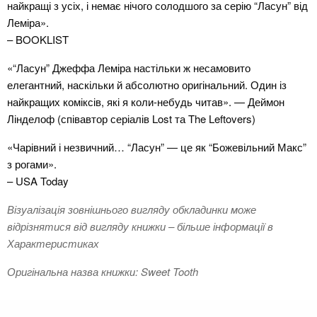
найкращі з усіх, і немає нічого солодшого за серію “Ласун” від
Леміра».
– BOOKLIST
«“Ласун” Джеффа Леміра настільки ж несамовито
елегантний, наскільки й абсолютно оригінальний. Один із
найкращих коміксів, які я коли-небудь читав». — Деймон
Лінделоф (співавтор серіалів Lost та The Leftovers)
«Чарівний і незвичний… “Ласун” — це як “Божевільний Макс”
з рогами».
– USA Today
Візуалізація зовнішнього вигляду обкладинки може
відрізнятися від вигляду книжки – більше інформації в
Характеристиках
Оригінальна назва книжки: Sweet Tooth