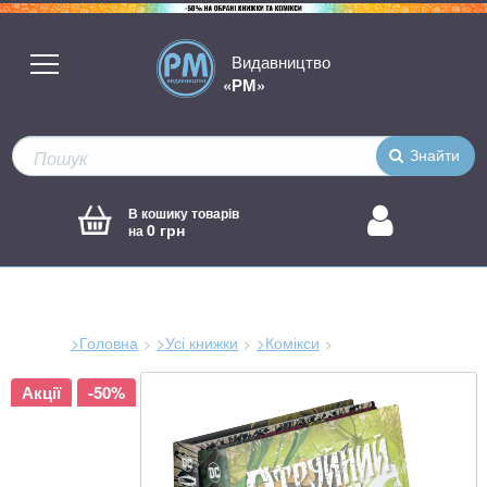
Видавництво
«РМ»
Знайти
В кошику товарів
0 грн
на
>Головна
>Усі книжки
>Комікси
Зараз
Акції
-50%
тут: