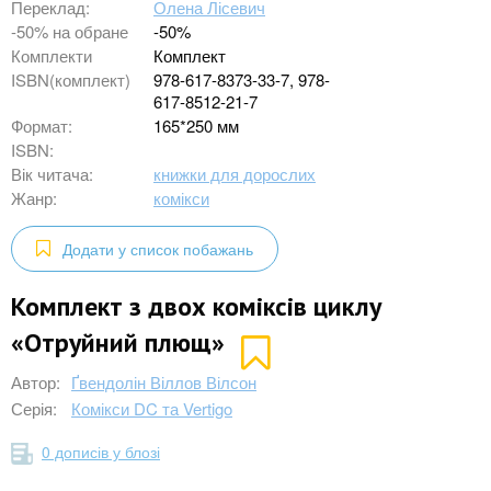
Переклад:
Олена Лісевич
-50% на обране
-50%
Комплекти
Комплект
ISBN(комплект)
978-617-8373-33-7, 978-
617-8512-21-7
Формат:
165*250 мм
ISBN:
Вік читача:
книжки для дорослих
Жанр:
комікси
Додати у список побажань
Комплект з двох коміксів циклу
«Отруйний плющ»
Автор:
Ґвендолін Віллов Вілсон
Серія:
Комікси DC та Vertigo
0 дописів у блозі