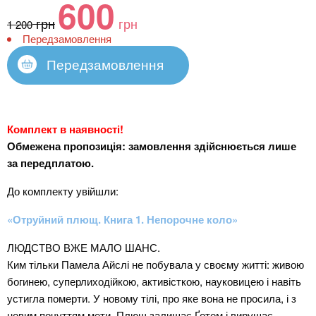
600
грн
грн
1 200
Передзамовлення
Передзамовлення
Комплект в наявності!
Обмежена пропозиція: замовлення здійснюється лише
за передплатою.
До комплекту увійшли:
«Отруйний плющ. Книга 1. Непорочне коло»
ЛЮДСТВО ВЖЕ МАЛО ШАНС.
Ким тільки Памела Айслі не побувала у своєму житті: живою
богинею, суперлиходійкою, активісткою, науковицею і навіть
устигла померти. У новому тілі, про яке вона не просила, і з
новим почуттям мети, Плющ залишає Ґотем і вирушає