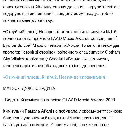
довести свою найбільшу справу до кінця — вручити світові
подарунок, який виправить завдану йому шкоду... тобто
покласти кінець людству.
«Отруйний плющ: Непорочне коло» містить випуски №1-6
номінованої на премію GLAAD Media Awards сенсації від Ґ.
Віллов Вілсон, Марціо Такари та Аріфа Пріанто, а також дві
прологові історії зі сторінок ювілейного спецвипуску Gotham
City Villains Anniversary Special і «Бетмена», величезну
галерею варіативних обкладинок та інші доповнення!
«Отруйний плющ. Книга 2. Неетичне споживання»
МАТУСЯ ДУЖЕ СЕРДИТА.
«Видатний комікс» за версією GLAAD Media Awards 2023
Ким тільки Памела Айслі не побувала у своєму житті: живою
богинею, суперлиходійкою, активісткою, науковицею... і
навіть устигла померти. У новому тілі, про яке вона не