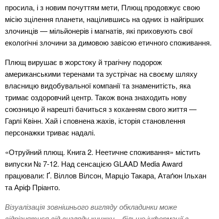
просила, і з новим почуттям мети, Плющ продовжує свою
місію зцілення планети, націлившись на одних із найгірших
злочинців — мільйонерів і магнатів, які приховують свої
екологічні злочини за димовою завісою етичного споживання.
Плющ вирушає в жорстоку й трагічну подорож
американськими теренами та зустрічає на своєму шляху
власницю видобувальної компанії та знаменитість, яка
тримає оздоровчий центр. Також вона знаходить нову
союзницю й нарешті бачиться з коханням свого життя —
Гарлі Квінн. Хай і сповнена жахів, історія становлення
персонажки триває надалі.
«Отруйний плющ. Книга 2. Неетичне споживання» містить
випуски № 7-12. Над сенсацією GLAAD Media Award
працювали: Ґ. Віллов Вілсон, Марціо Такара, Атаґюн Ільхан
та Аріф Пріанто.
Візуалізація зовнішнього вигляду обкладинки може
відрізнятися від вигляду книжки – більше інформації в