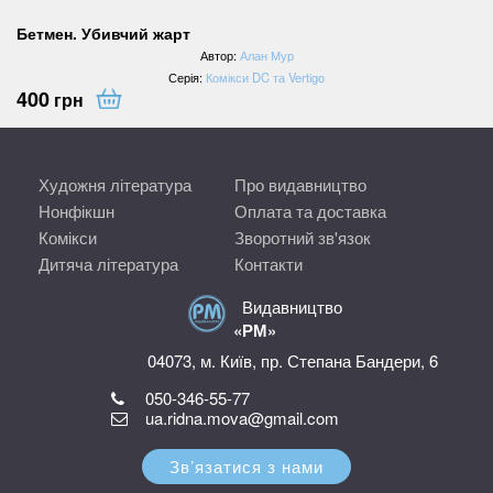
Бетмен. Убивчий жарт
Автор:
Алан Мур
Серія:
Комікси DC та Vertigo
400
грн
Художня література
Про видавництво
Нонфікшн
Оплата та доставка
Комікси
Зворотний зв'язок
Дитяча література
Контакти
Видавництво
«РМ»
04073, м. Київ, пр. Степана Бандери, 6
050-346-55-77
ua.ridna.mova@gmail.com
Зв’язатися з нами