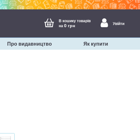
В кошику товарів
Увійти
0 грн
на
Про видавництво
Як купити