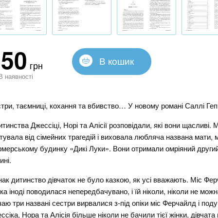
450
В кошик
грн
В наявності
три, таємниці, кохання та вбивство… У новому романі Саллі Геп
итинства Джессіці, Норі та Алісії розповідали, які вони щасливі.
тувала від сімейних трагедій і виховала любляча названа мати,
мерському будинку «Дикі Луки». Вони отримали омріяний други
ині.
ак дитинство дівчаток не було казкою, як усі вважають. Міс Фе
ка іноді поводилася непередбачувано, і їй ніколи, ніколи не мож
чаю три названі сестри вирвалися з-під опіки міс Ферчайлд і под
ссіка, Нора та Алісія більше ніколи не бачили тієї жінки, дівчата 