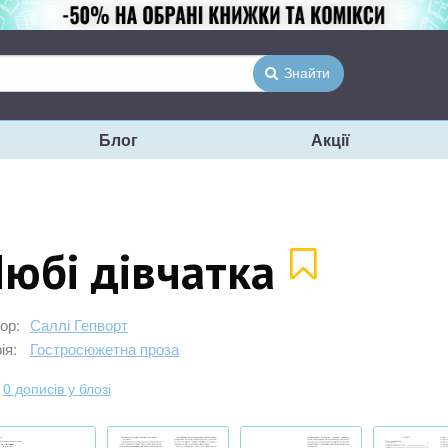
Знайти
Блог
Акції
юбі дівчатка
ор:
Саллі Гепворт
ія:
Гостросюжетна проза
0 дописів у блозі