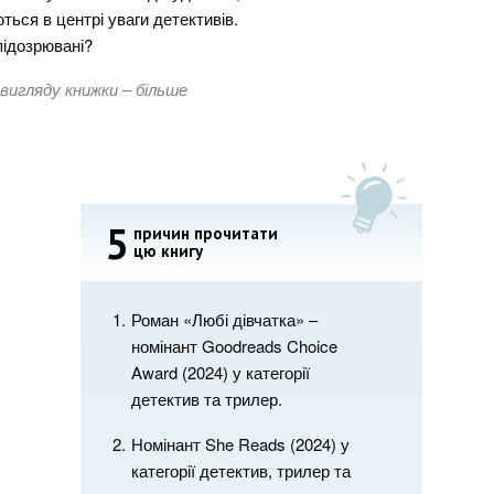
ться в центрі уваги детективів.
підозрювані?
 вигляду книжки – більше
5
причин прочитати
цю книгу
Роман «Любі дівчатка» –
номінант Goodreads Choice
Award (2024) у категорії
детектив та трилер.
Номінант She Reads (2024) у
категорії детектив, трилер та