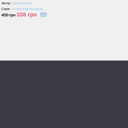
Автор:
Саллі Гепворт
Серія:
Гостросюжетна проза
338
грн
450
грн