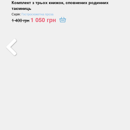
Комплект з трьох книжок, сповнених родинних
таємниць
Серія:
Гостросюжетна проза
1 050
грн
1 400
грн