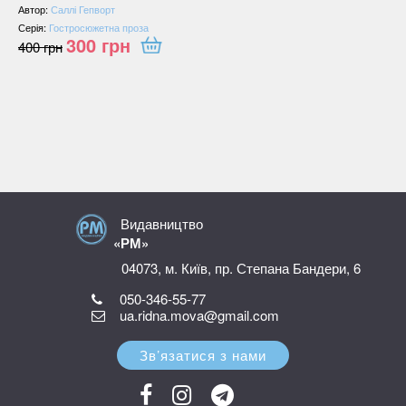
Автор:
Саллі Гепворт
Серія:
Гостросюжетна проза
300
грн
400
грн
Видавництво
«РМ»
04073, м. Київ, пр. Степана Бандери, 6
050-346-55-77
ua.ridna.mova@gmail.com
Зв’язатися з нами