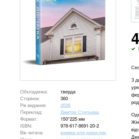
Сес
З д
уря
Обкладинка:
тверда
фер
Сторінок:
360
род
Рік видання:
2026
Переклад:
Дмитро Стельмах
Одн
Формат:
150*225 мм
Жін
ISBN:
978-617-8691-20-2
від
Вік читача:
книжки для дорослих
Дже