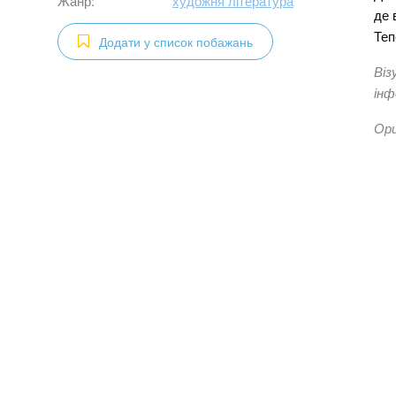
Жанр:
художня література
де 
Теп
Додати у список побажань
Віз
інф
Ори