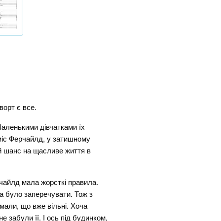
ворт є все.
 Маленькими дівчатками їх
 міс Ферчайлд, у затишному
й шанс на щасливе життя в
рчайлд мала жорсткі правила.
на було заперечувати. Тож з
умали, що вже вільні. Хоча
не забули її. І ось під будинком,