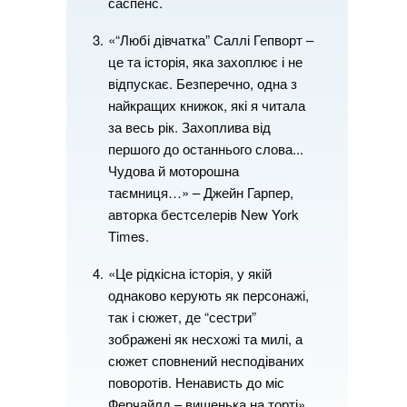
саспенс.
«“Любі дівчатка” Саллі Гепворт –
це та історія, яка захоплює і не
відпускає. Безперечно, одна з
найкращих книжок, які я читала
за весь рік. Захоплива від
першого до останнього слова...
Чудова й моторошна
таємниця…» – Джейн Гарпер,
авторка бестселерів New York
Times.
«Це рідкісна історія, у якій
однаково керують як персонажі,
так і сюжет, де “сестри”
зображені як несхожі та милі, а
сюжет сповнений несподіваних
поворотів. Ненависть до міс
Ферчайлд – вишенька на торті»,