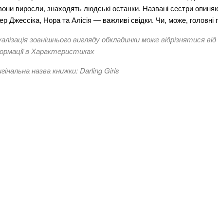
вони виросли, знаходять людські останки. Названі сестри опиняю
ер Джессіка, Нора та Алісія — важливі свідки. Чи, може, головні 
уалізація зовнішнього вигляду обкладинки може відрізнятися від
ормації в Характеристиках
гінальна назва книжки: Darling Girls