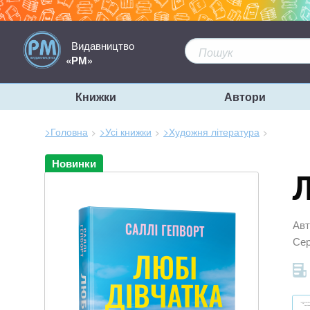
Видавництво
«РМ»
Книжки
Автори
>Головна
>Усі книжки
>Художня література
Зараз
Новинки
тут:
Л
Авт
Сер