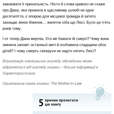
завоювати її прихильність. Ніхто й слова кривого не скаже
про Діану, яка прожила в щасливому шлюбі не одне
десятиліття, є опорою для місцевої громади й затято
захищає жінок-біженок… виняток хіба що Люсі. Було це п’ять
років тому.
І от тепер Діана мертва. Хто міг бажати їй смерті? Чому вона
змінила заповіт останньої миті й позбавила спадщини обох
дітей? І чому смерть свекрухи не надто гнітить Люсі?
Візуалізація зовнішнього вигляду обкладинки може
відрізнятися від вигляду книжки – більше інформації в
Характеристиках
Оригінальна назва книжки: The Mother-in-Law
5
причин прочитати
цю книгу