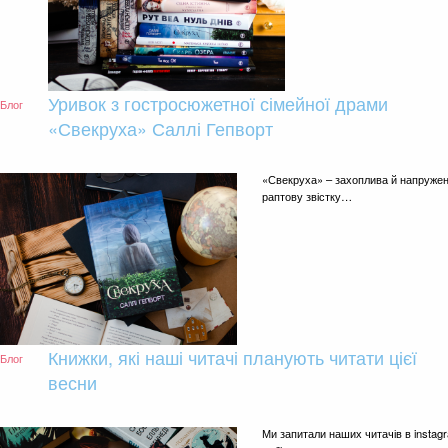
Уривок з гостросюжетної сімейної драми
Блог
«Свекруха» Саллі Гепворт
«Свекруха» – захоплива й напружена 
раптову звістку…
Книжки, які наші читачі планують читати цієї
Блог
весни
Ми запитали наших читачів в instagra