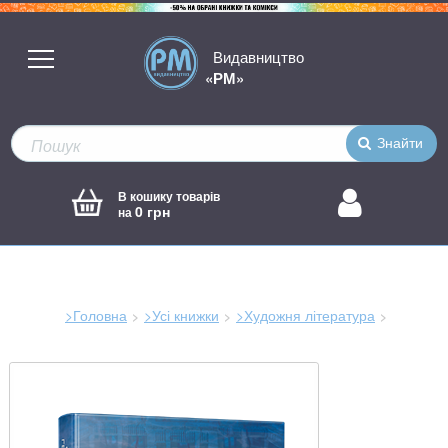
Видавництво
«РМ»
Знайти
В кошику товарів
0 грн
на
>Головна
>Усі книжки
>Художня література
Зараз
тут: