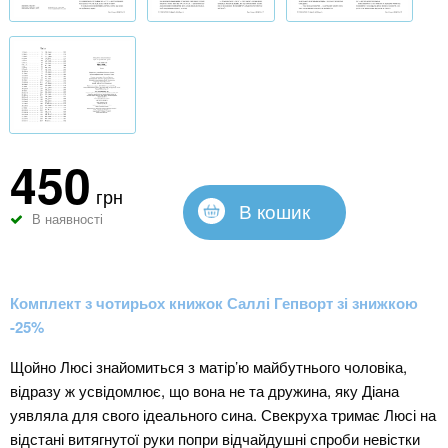
450
грн
В кошик
В наявності
Комплект з чотирьох книжок Саллі Гепворт зі знижкою
-25%
Щойно Люсі знайомиться з матір’ю майбутнього чоловіка,
відразу ж усвідомлює, що вона не та дружина, яку Діана
уявляла для свого ідеального сина. Свекруха тримає Люсі на
відстані витягнутої руки попри відчайдушні спроби невістки