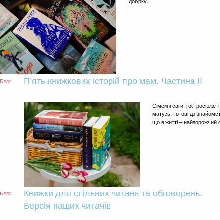
добірку.
П’ять книжкових історій про мам. Частина ІІ
Блог
Сімейні саги, гостросюжетн
матусь. Готові до знайомс
що в житті – найдорожчий 
Книжки для спільних читань та обговорень.
Блог
Версія наших читачів