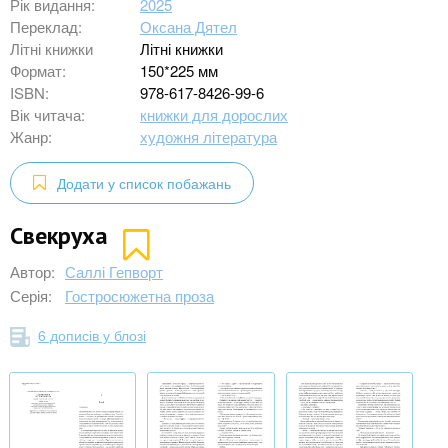
Рік видання:
2025
Переклад:
Оксана Дятел
Літні книжки
Літні книжки
Формат:
150*225 мм
ISBN:
978-617-8426-99-6
Вік читача:
книжки для дорослих
Жанр:
художня література
Додати у список побажань
Свекруха
Автор:
Саллі Гепворт
Серія:
Гостросюжетна проза
6 дописів у блозі