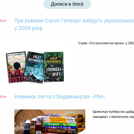
Дописи в блозі
Три романи Саллі Гепворт вийдуть українсько
Блог
у 2024 році
Серію «Гостросюжетна проза» у 2024
Новинки лютого Видавництва «РМ»
Блог
Щомісяця публікуємо дайд
наводимо з лаконічною ха