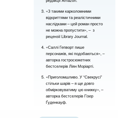
редакції Amazon.
«З такими карколомними
відкриттями та реалістичними
наслідками – цей роман просто
не можна пропустити», – з
рецензії Library Journal.
«Саллі Гепворт пише
персонажів, які подобаються», –
авторка гостросюжетних
бестселерів Ліян Моріарті.
«Приголомшливо. У “Свекрусі”
стільки шарів – я ще довго
обмірковуватиму цю книжку», –
авторка бестселерів Гізер
Ґуденкауф.