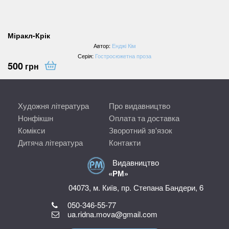
Міракл-Крік
Автор:
Енджі Кім
Серія:
Гостросюжетна проза
500
грн
Художня література
Про видавництво
Нонфікшн
Оплата та доставка
Комікси
Зворотний зв'язок
Дитяча література
Контакти
Видавництво
«РМ»
04073, м. Київ, пр. Степана Бандери, 6
050-346-55-77
ua.ridna.mova@gmail.com