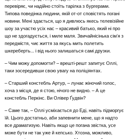
перевіряє, чи надійно стоїть тарілка з бургерами.
Типова поведінка людини, якій от-от сповістять погані
новини. Мені здається, що я дивлюсь якесь телевізійне
шоу за участю усіх нас – красивий батько, який ні про
що не здогадується, і миле маля. Звичайнісінька сім’я з
передмістя, чиє життя за якусь мить полетить
шкереберть... і від нього залишаться самі друзки.
– Чим можу допомогти? – врешті-решт запитує Оллі,
таки зосередивши свою увагу на поліціянтах.
– Старший констебль Артур, – лунає жіночий голос,
хоча з місця, де я стою, нічого не видно. – А це
констебль Перкінс. Ви Олівер Ґудвін?
– Саме так, – Оллі усміхається до Еді, навіть підморгує
їй. Цього достатньо, аби запевнити мене, що я надто
все драматизую. Навіть якщо це погана звістка, усе
може бути не так уже й кепсько. Хтозна, можливо,