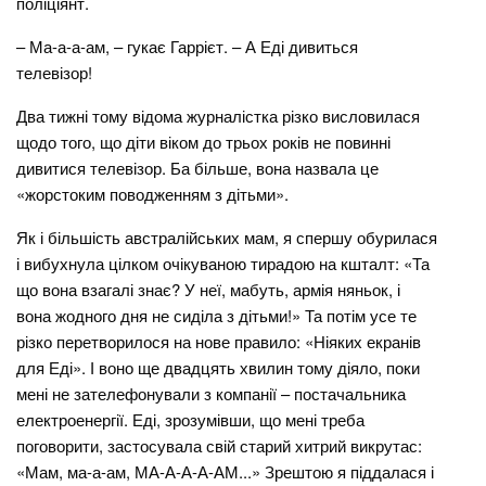
поліціянт.
– Ма-а-а-ам, – гукає Гаррієт. – А Еді дивиться
телевізор!
Два тижні тому відома журналістка різко висловилася
щодо того, що діти віком до трьох років не повинні
дивитися телевізор. Ба більше, вона назвала це
«жорстоким поводженням з дітьми».
Як і більшість австралійських мам, я спершу обурилася
і вибухнула цілком очікуваною тирадою на кшталт: «Та
що вона взагалі знає? У неї, мабуть, армія няньок, і
вона жодного дня не сиділа з дітьми!» Та потім усе те
різко перетворилося на нове правило: «Ніяких екранів
для Еді». І воно ще двадцять хвилин тому діяло, поки
мені не зателефонували з компанії – постачальника
електроенергії. Еді, зрозумівши, що мені треба
поговорити, застосувала свій старий хитрий викрутас:
«Мам, ма-а-ам, МА-А-А-А-АМ...» Зрештою я піддалася і