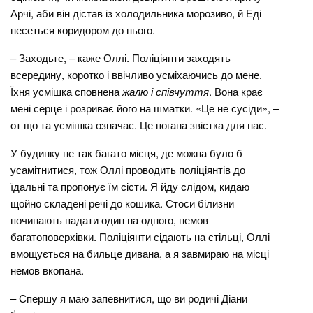
Арчі, аби він дістав із холодильника морозиво, й Еді
несеться коридором до нього.
– Заходьте, – каже Оллі. Поліціянти заходять
всередину, коротко і ввічливо усміхаючись до мене.
Їхня усмішка сповнена
жалю і співчуття
. Вона крає
мені серце і розриває його на шматки. «Це не сусіди», –
от що та усмішка означає. Це погана звістка для нас.
У будинку не так багато місця, де можна було б
усамітнитися, тож Оллі проводить поліціянтів до
їдальні та пропонує їм сісти. Я йду слідом, кидаю
щойно складені речі до кошика. Стоси білизни
починають падати один на одного, немов
багатоповерхівки. Поліціянти сідають на стільці, Оллі
вмощується на бильце дивана, а я завмираю на місці
немов вкопана.
– Спершу я маю запевнитися, що ви родичі Діани