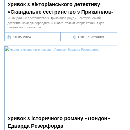
Уривок з вікторіанського детективу
«Скандальне сестринство з Приквіллов-
роуд» Джулії Беррі
«Скандальне сестринство з Приквіллов-роуд» – вікторіанський
детектив, комедія переодягань і навіть трішки історія кохання для
читачів від 10 років і до ∞.
10.05.2024
1 хв. на читання
Уривок з історичного роману «Лондон»
Едварда Резерфорда