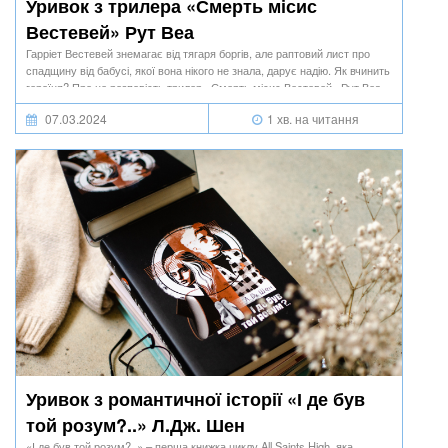
Уривок з трилера «Смерть місис
Вестевей» Рут Веа
Гарріет Вестевей знемагає від тягаря боргів, але раптовий лист про
спадщину від бабусі, якої вона нікого не знала, дарує надію. Як вчинить
героїня? Про це розповість трилер «Смерть місис Вестевей» Рут Веа.
07.03.2024
1 хв. на читання
Уривок з романтичної історії «І де був
той розум?..» Л.Дж. Шен
«І де був той розум?..» – перша книжка циклу All Saints High, яка