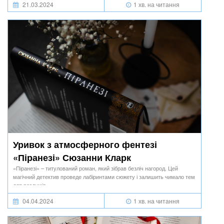
21.03.2024
1 хв. на читання
Уривок з атмосферного фентезі
«Піранезі» Сюзанни Кларк
«Піранезі» – титулований роман, який зібрав безліч нагород. Цей
магічний детектив проведе лабіринтами сюжету і залишить чимало тем
для роздумів.
04.04.2024
1 хв. на читання