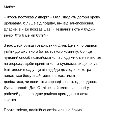
Майже.
– Хтось постукав у двері? – Оллі зводить догори брову,
щоправда, більше від подиву, ніж від занепокоєння.
Власне, він аж пожвавішав: «Незваний гість у будній
вечір! Хто б це міг бути?»
З нас двох більш товариський Оллі. Це він погодився
увійти до шкільного батьківського комітету, бо «це
чудовий спосіб познайомитися з людьми»; це він вилізе
на огорожу, щоби привітатися із сусідами, якщо почує
їхні голоси в саду; це він підійде до людини, котра
видається йому знайомою, і намагатиметься
довідатися, чи вони таки справді знають одне одного.
Душа-чоловік. Для Оллі незнайомець на порозі у
робочий день – радше радісна пригода, ніж лиха
звістка.
Проте, звісно, поліційної автівки він не бачив.