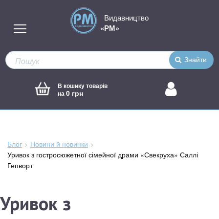
Видавництво
«РМ»
Знайти
В кошику товарів
0 грн
на
Блог
Новини й новинки
Зараз
Уривок з гостросюжетної сімейної драми «Свекруха» Саллі
тут:
Гепворт
Уривок з