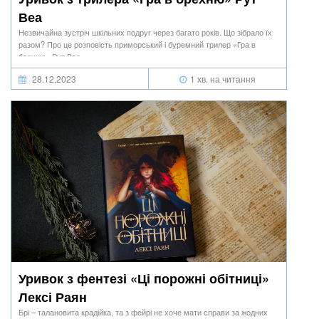
Веа
Незвичайна зустріч шкільних подруг через багато років. Що зібрало їх
разом? Про це розповість приморський і буремний трилер «Гра в
брехню» Рут Веа.
28.12.2023
1 хв. на читання
Уривок з фентезі «Ці порожні обітниці»
Лексі Раян
Брі – талановита крадійка, та з фейрі не хоче мати справи за жодних