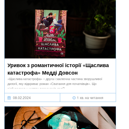
Уривок з романтичної історії «Щаслива
катастрофа» Медді Довсон
«Щаслива катастрофа» – друга і заключна частина зворушливої
дилогії, яку відкриває роман «Сватання для початківців». Що
відбувалося у життях персонажів далі?
08.02.2024
1 хв. на читання