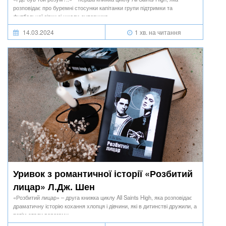
розповідає про буремні стосунки капітанки групи підтримки та
футбольної зірки зі школи-суперника.
14.03.2024
1 хв. на читання
Уривок з романтичної історії «Розбитий
лицар» Л.Дж. Шен
«Розбитий лицар» – друга книжка циклу All Saints High, яка розповідає
драматичну історію кохання хлопця і дівчини, які в дитинстві дружили, а
потім стали ворогами.