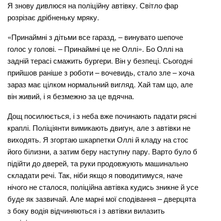
Я знову дивлюся на поліційну автівку. Світло фар
розрізає дрібненьку мряку.
«Принаймні з дітьми все гаразд, – винувато шепоче
голос у голові. – Принаймні це не Оллі». Бо Оллі на
задній терасі смажить бургери. Він у безпеці. Сьогодні
прийшов раніше з роботи – вочевидь, стало зле – хоча
зараз має цілком нормальний вигляд. Хай там що, але
він живий, і я безмежно за це вдячна.
Дощ посилюється, і з неба вже починають падати рясні
краплі. Поліціянти вимикають двигун, але з автівки не
виходять. Я згортаю шкарпетки Оллі й кладу на стос
його білизни, а затим беру наступну пару. Варто було б
підійти до дверей, та руки продовжують машинально
складати речі. Так, ніби якщо я поводитимуся, наче
нічого не сталося, поліційна автівка кудись зникне й усе
буде як зазвичай. Але марні мої сподівання – дверцята
з боку водія відчиняються і з автівки вилазить