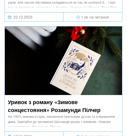
умов. Але часом обставини складаються не так, як хотілося б… і про
все це розповість романтичне фентезі «Ці порожні обітниці» Лексі Раян.
22.12.2023
1 хв. на читання
Уривок з роману «Зимове
сонцестояння» Розамунди Пілчер
На 100% зимова історія, наповнена святковим духом та очікуванням
дива. Завітайте до засніженої Шотландії разом з книжкою «Зимове
сонцестояння» Розамунди Пілчер.