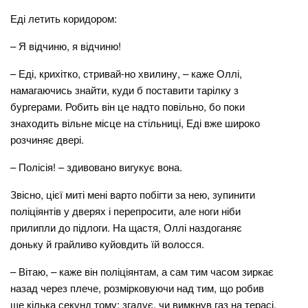
Еді летить коридором:
– Я відчиню, я відчиню!
– Еді, крихітко, стривай-но хвилину, – каже Оллі,
намагаючись знайти, куди б поставити тарілку з
бургерами. Робить він це надто повільно, бо поки
знаходить вільне місце на стільниці, Еді вже широко
розчиняє двері.
– Полісія! – здивовано вигукує вона.
Звісно, цієї миті мені варто побігти за нею, зупинити
поліціянтів у дверях і перепросити, але ноги ніби
прилипли до підлоги. На щастя, Оллі наздоганяє
доньку й грайливо куйовдить їй волосся.
– Вітаю, – каже він поліціянтам, а сам тим часом зиркає
назад через плече, розмірковуючи над тим, що робив
ще кілька секунд тому: згадує, чи вимкнув газ на терасі,