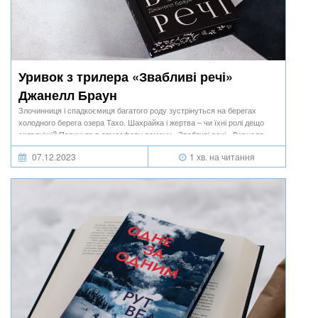
Уривок з трилера «Звабливі речі»
Джанелл Браун
Злочинниця і спадкоємиця багатого роду зустрінуться на берегах
холодного берега озера Тахо. Шахрайка і жертва – чи їхні ролі дещо
складніші? Пориньте в атмосферу роману «Звабливі речі» Джанелл
Браун.
07.12.2023
1 хв. на читання