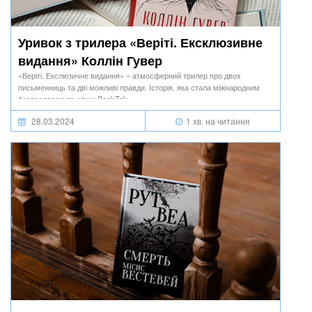
Уривок з трилера «Веріті. Ексклюзивне
видання» Коллін Гувер
«Веріті. Екслюзичне видання» – атмосферний трилер про двох
письменниць та дві можливі правди. Історія, яка стала міжнародним
бестселером та хітом BookTok.
28.03.2024
1 хв. на читання