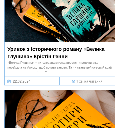
Уривок з історичного роману «Велика
Глушина» Крістін Генни
«Велика Глушина» – титулована книжка про життя родини, яка
переїхала на Аляску, щоб почати заново. Та чи стане цей суворий край
для них чистою сторінкою?
22.02.2024
1 хв. на читання