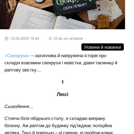
10.04.2025 10:44
10 хв. на читання
Новини й новинки
«Свекруха»
– захоплива й напружена історія про
складні взаємини свекрухи і невістки, давні таємниці й
раптову звістку…
1
Люсі
Сьогодення…
Стоячи біля обіднього столу, я складаю випрану
білизну. Аж раптом до будинку під’їжджає поліційна
автівка. Тихо й повільно – ні сирени, ні проблискових