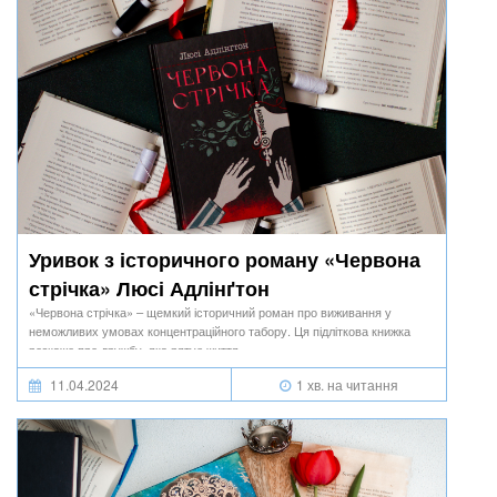
Уривок з історичного роману «Червона
стрічка» Люсі Адлінґтон
«Червона стрічка» – щемкий історичний роман про виживання у
неможливих умовах концентраційного табору. Ця підліткова книжка
розкаже про дружбу, яка рятує життя.
11.04.2024
1 хв. на читання