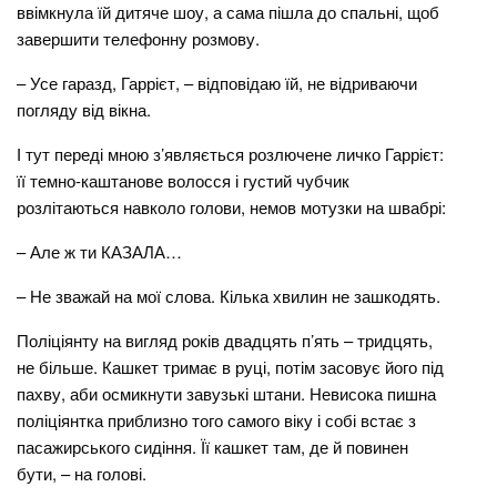
ввімкнула їй дитяче шоу, а сама пішла до спальні, щоб
завершити телефонну розмову.
– Усе гаразд, Гаррієт, – відповідаю їй, не відриваючи
погляду від вікна.
І тут переді мною з’являється розлючене личко Гаррієт:
її темно-каштанове волосся і густий чубчик
розлітаються навколо голови, немов мотузки на швабрі:
– Але ж ти КАЗАЛА…
– Не зважай на мої слова. Кілька хвилин не зашкодять.
Поліціянту на вигляд років двадцять п’ять – тридцять,
не більше. Кашкет тримає в руці, потім засовує його під
пахву, аби осмикнути завузькі штани. Невисока пишна
поліціянтка приблизно того самого віку і собі встає з
пасажирського сидіння. Її кашкет там, де й повинен
бути, – на голові.