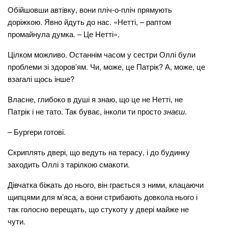
Обійшовши автівку, вони пліч-о-пліч прямують
доріжкою. Явно йдуть до нас. «Нетті, – раптом
промайнула думка. – Це Нетті».
Цілком можливо. Останнім часом у сестри Оллі були
проблеми зі здоров’ям. Чи, може, це Патрік? А, може, це
взагалі щось інше?
Власне, глибоко в душі я знаю, що це не Нетті, не
Патрік і не тато. Так буває, інколи ти просто
знаєш
.
– Бургери готові.
Скриплять двері, що ведуть на терасу, і до будинку
заходить Оллі з тарілкою смакоти.
Дівчатка біжать до нього, він грається з ними, клацаючи
щипцями для м’яса, а вони стрибають довкола нього і
так голосно верещать, що стукоту у двері майже не
чути.