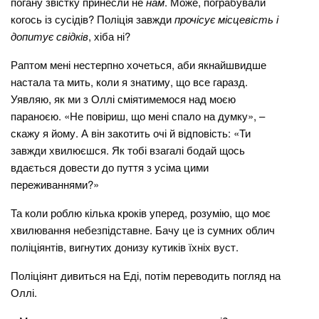
погану звістку принесли не
нам
. Може, пограбували
когось із сусідів? Поліція завжди
прочісує місцевість і
допитує свідків
, хіба ні?
Раптом мені нестерпно хочеться, аби якнайшвидше
настала та мить, коли я знатиму, що все гаразд.
Уявляю, як ми з Оллі сміятимемося над моєю
параноєю. «Не повіриш, що мені спало на думку», –
скажу я йому. А він закотить очі й відповість: «Ти
завжди хвилюєшся. Як тобі взагалі бодай щось
вдається довести до пуття з усіма цими
переживаннями?»
Та коли роблю кілька кроків уперед, розумію, що моє
хвилювання небезпідставне. Бачу це із сумних облич
поліціянтів, вигнутих донизу кутиків їхніх вуст.
Поліціянт дивиться на Еді, потім переводить погляд на
Оллі.