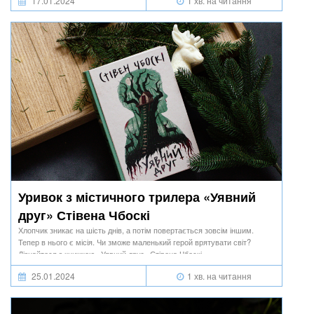
17.01.2024
1 хв. на читання
Уривок з містичного трилера «Уявний
друг» Стівена Чбоскі
Хлопчик зникає на шість днів, а потім повертається зовсім іншим.
Тепер в нього є місія. Чи зможе маленький герой врятувати світ?
Дізнайтеся з книжкою «Уявний друг» Стівена Чбоскі.
25.01.2024
1 хв. на читання