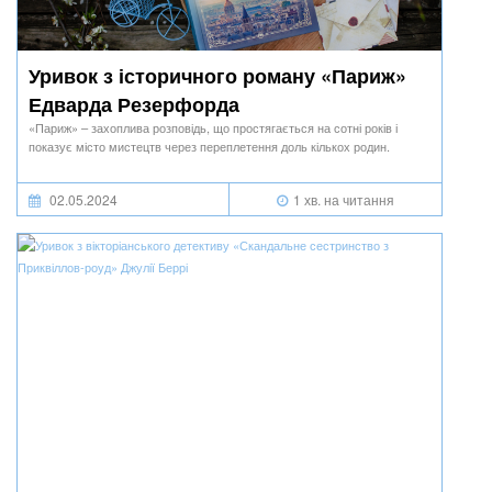
Уривок з історичного роману «Париж»
Едварда Резерфорда
«Париж» – захоплива розповідь, що простягається на сотні років і
показує місто мистецтв через переплетення доль кількох родин.
02.05.2024
1 хв. на читання