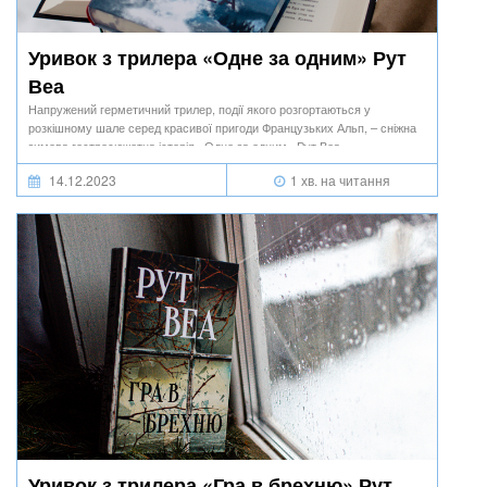
Уривок з трилера «Одне за одним» Рут
Веа
Напружений герметичний трилер, події якого розгортаються у
розкішному шале серед красивої пригоди Французьких Альп, – сніжна
зимова гостросюжетна історія «Одне за одним» Рут Веа.
14.12.2023
1 хв. на читання
Уривок з трилера «Гра в брехню» Рут