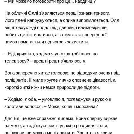
– Ми можемо поговорити про це... наодинці?
На обличчі Оллі з’являються перші ознаки тривоги.
Його плечі напружуються, а спина випрямляється. Оллі
відштовхує Еді подалі від дверей, і найімовірніше,
робить це інстинктивно, а затим стає поперед неї,
немов намагається від чогось захистити.
– Еді, крихітко, ходімо я увімкну тобі щось по
телевізору? – врешті-решт з’являюсь я.
Вона заперечно хитає головою, не відводячи оченят від
поліціянтів. Її миле кругле личко сповнене цікавості, а
короткі хиткі ніжки немов приросли до підлоги.
– Ходімо, люба, – умовляю я, погладжуючи рукою її
золотаве волосся. – Може, хочеш морозива?
Для Еді це вже справжня дилема. Вона спершу зиркає
на мене, а тоді якусь мить уважно роздивляється,
оцінюючи, чи можна мені довіряти. Зрештою я кричу