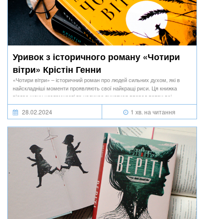
Уривок з історичного роману «Чотири
вітри» Крістін Генни
«Чотири вітри» – історичний роман про людей сильних духом, які в
найскладніші моменти проявляють свої найкращі риси. Ця книжка
віддає шану незламності та надихає рухатися вперед попри всі
перешкоди.
28.02.2024
1 хв. на читання