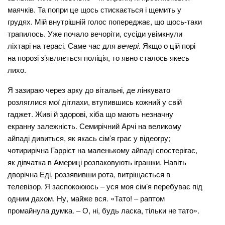
маячків. Та попри це щось стискається і щемить у
грудях. Мій внутрішній голос попереджає, що щось-таки
трапилось. Уже почало вечоріти, сусіди увімкнули
ліхтарі на терасі. Саме час для
вечері
. Якщо о цій порі
на порозі з’являється поліція, то явно сталось якесь
лихо.
Я зазираю через арку до вітальні, де лінкувато
розляглися мої дітлахи, втупившись кожний у свій
гаджет. Живі й здорові, хіба що мають незначну
екранну залежність. Семирічний Арчі на великому
айпаді дивиться, як якась сім’я грає у відеогру;
чотирирічна Гаррієт на маленькому айпаді спостерігає,
як дівчатка в Америці розпаковують іграшки. Навіть
дворічна Еді, роззявивши рота, витріщається в
телевізор. Я заспокоююсь – уся моя сім’я перебуває під
одним дахом. Ну, майже вся. «Тато! – раптом
промайнула думка. – О, ні, будь ласка, тільки не тато».