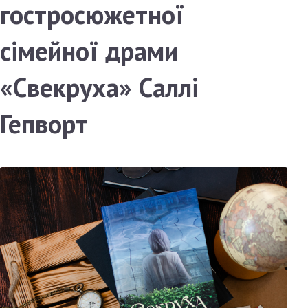
гостросюжетної
сімейної драми
«Свекруха» Саллі
Гепворт