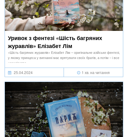
Уривок з фентезі «Шість багряних
журавлів» Елізабет Лім
«Шість багряних журавлів» Елізабет Лім – оригінальне азійське фентезі,
у якому принцеса у вигнанні має врятувати своїх братів, а потім – і все
королівство.
25.04.2024
1 хв. на читання