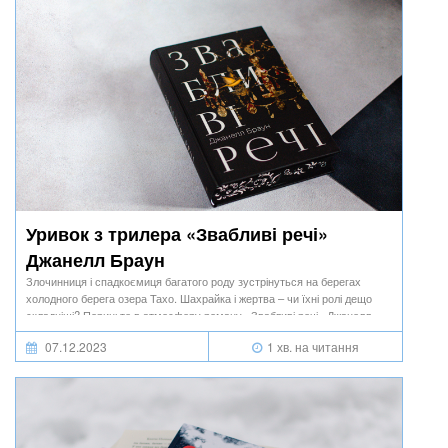
Уривок з трилера «Звабливі речі»
Джанелл Браун
Злочинниця і спадкоємиця багатого роду зустрінуться на берегах
холодного берега озера Тахо. Шахрайка і жертва – чи їхні ролі дещо
складніші? Пориньте в атмосферу роману «Звабливі речі» Джанелл
Браун.
07.12.2023
1 хв. на читання