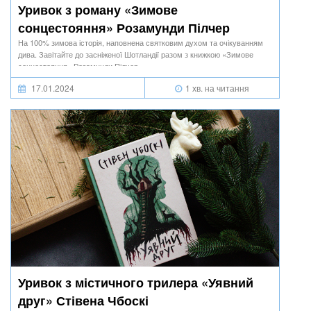
Уривок з роману «Зимове
сонцестояння» Розамунди Пілчер
На 100% зимова історія, наповнена святковим духом та очікуванням
дива. Завітайте до засніженої Шотландії разом з книжкою «Зимове
сонцестояння» Розамунди Пілчер.
17.01.2024
1 хв. на читання
Уривок з містичного трилера «Уявний
друг» Стівена Чбоскі