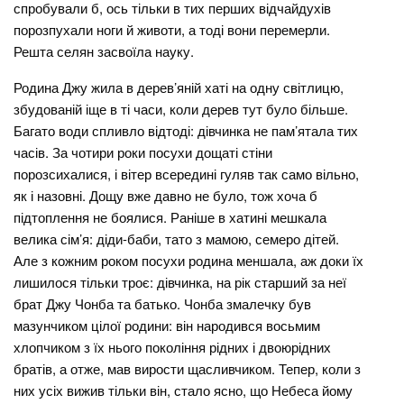
спробували б, ось тільки в тих перших відчайдухів
порозпухали ноги й животи, а тоді вони перемерли.
Решта селян засвоїла науку.
Родина Джу жила в дерев’яній хаті на одну світлицю,
збудованій іще в ті часи, коли дерев тут було більше.
Багато води спливло відтоді: дівчинка не пам’ятала тих
часів. За чотири роки посухи дощаті стіни
порозсихалися, і вітер всередині гуляв так само вільно,
як і назовні. Дощу вже давно не було, тож хоча б
підтоплення не боялися. Раніше в хатині мешкала
велика сім’я: діди-баби, тато з мамою, семеро дітей.
Але з кожним роком посухи родина меншала, аж доки їх
лишилося тільки троє: дівчинка, на рік старший за неї
брат Джу Чонба та батько. Чонба змалечку був
мазунчиком цілої родини: він народився восьмим
хлопчиком з їх нього покоління рідних і двоюрідних
братів, а отже, мав вирости щасливчиком. Тепер, коли з
них усіх вижив тільки він, стало ясно, що Небеса йому