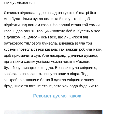
таки усміхаються.
Дівчинка віднесла відро назад на кухню. У шатрі без
стін була тільки вутла поличка й гак у стелі, щоб
підвісити над вогнем казан. На полиці стояв той самий
казан і два глиняні горщики жовтих бобів. Кусень м’яса
з душком на цвяху – ось і все, що лишилося від
батькового тяглового буйвола. Дівчинка взяла той
кусень і потерла стінки казана: так завжди робила мати,
щоб присмачити суп. Але насправді дівчинка думала,
що з таким самим успіхом можна чекати м’ясного
бульйону, виварюючи сідло. Вона скинула спідницю,
зав’язала на казан і хлюпнула води з відра. Тоді
зішкребла з тканини багно й одягла спідницю знову –
бруднішою та вже не стане, зате хоч вода буде чиста.
Рекомендуємо також