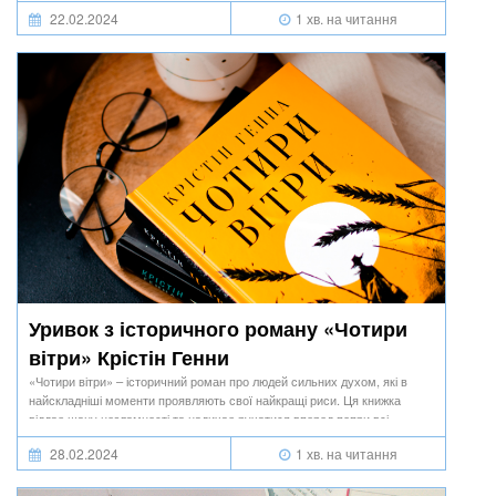
22.02.2024
1 хв. на читання
Уривок з історичного роману «Чотири
вітри» Крістін Генни
«Чотири вітри» – історичний роман про людей сильних духом, які в
найскладніші моменти проявляють свої найкращі риси. Ця книжка
віддає шану незламності та надихає рухатися вперед попри всі
перешкоди.
28.02.2024
1 хв. на читання