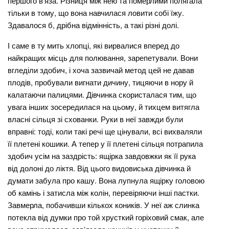
першого в’яза. Різниця між нею та померлими полягала
тільки в тому, що вона навчилася ловити собі їжу.
Здавалося б, дрібна відмінність, а такі різні долі.
І саме в ту мить хлопці, які вирвалися вперед до
найкращих місць для полювання, зарепетували. Вони
вгледіли здобич, і хоча зазвичай метод цей не давав
плодів, пробували вигнати дичину, тицяючи в нору й
калатаючи палицями. Дівчинка скористалася тим, що
увага інших зосередилася на цьому, й тихцем витягла
власні сільця зі схованки. Руки в неї завжди були
вправні: тоді, коли такі речі ще цінували, всі вихваляли
її плетені кошики. А тепер у її плетені сільця потрапила
здобич усім на заздрість: ящірка завдовжки як її рука
від долоні до ліктя. Від цього видовиська дівчинка й
думати забула про кашу. Вона лупнула ящірку головою
об камінь і затисла між колін, перевіряючи інші пастки.
Завмерла, побачивши кількох коників. У неї аж слинка
потекла від думки про той хрусткий горіховий смак, але