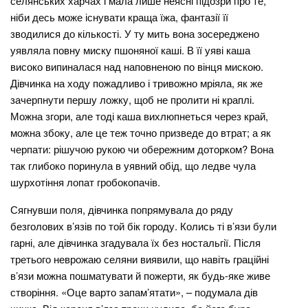
селянських харчах і мала лише неясні підозри про те,
ніби десь може існувати краща їжа, фантазії її
зводилися до кількості. У ту мить вона зосереджено
уявляла повну миску пшоняної каші. В її уяві каша
високо випиналася над наповненою по вінця мискою.
Дівчинка на ходу пожадливо і тривожно мріяла, як же
зачерпнути першу ложку, щоб не пролити ні краплі.
Можна згори, але тоді каша вихлюпнеться через край,
можна збоку, але це теж точно призведе до втрат; а як
черпати: рішучою рукою чи обережним доторком? Вона
так глибоко поринула в уявний обід, що ледве чула
шурхотіння лопат гробокопачів.
Сягнувши поля, дівчинка попрямувала до ряду
безголових в’язів по той бік городу. Колись ті в’язи були
гарні, але дівчинка згадувала їх без ностальгії. Після
третього неврожаю селяни виявили, що навіть граційні
в’язи можна пошматувати й пожерти, як будь-яке живе
створіння. «Оце варто запам’ятати», – подумала дів