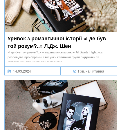
Уривок з романтичної історії «І де був
той розум?..» Л.Дж. Шен
«І де був той розум?..» – перша книжка циклу All Saints High, яка
розповідає про буремні стосунки капітанки групи підтримки та
футбольної зірки зі школи-суперника.
14.03.2024
1 хв. на читання