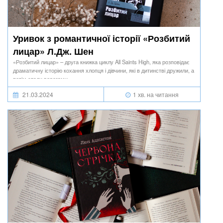
Уривок з романтичної історії «Розбитий
лицар» Л.Дж. Шен
«Розбитий лицар» – друга книжка циклу All Saints High, яка розповідає
драматичну історію кохання хлопця і дівчини, які в дитинстві дружили, а
потім стали ворогами.
21.03.2024
1 хв. на читання