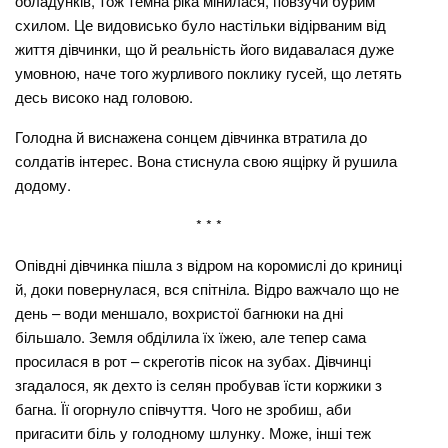
обладунків, тож темна ріка мінилася, повзучи бурим
схилом. Це видовисько було настільки відірваним від
життя дівчинки, що й реальність його видавалася дуже
умовною, наче того журливого поклику гусей, що летять
десь високо над головою.
Голодна й виснажена сонцем дівчинка втратила до
солдатів інтерес. Вона стиснула свою ящірку й рушила
додому.
* * *
Опівдні дівчинка пішла з відром на коромислі до криниці
й, доки повернулася, вся спітніла. Відро важчало що не
день – води меншало, вохристої багнюки на дні
більшало. Земля обділила їх їжею, але тепер сама
просилася в рот – скреготів пісок на зубах. Дівчинці
згадалося, як дехто із селян пробував їсти коржики з
багна. Її огорнуло співчуття. Чого не зробиш, аби
пригасити біль у голодному шлунку. Може, інші теж