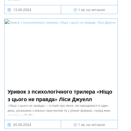
почуттів.
13.06.2024
1 хв. на читання
Уривок з психологічного трилера «Ніщо
з цього не правда» Ліси Джуелл
«Ніщо з цього не правда» – історія про жінок, які народилися в один
день, розказана з кількох перспектив та у різних формах, серед яких
подкаст на Netflix.
20.06.2024
1 хв. на читання