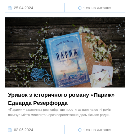
25.04.2024
1 хв. на читання
Уривок з історичного роману «Париж»
Едварда Резерфорда
«Париж» – захоплива розповідь, що простягається на сотні років і
показує місто мистецтв через переплетення доль кількох родин.
02.05.2024
1 хв. на читання