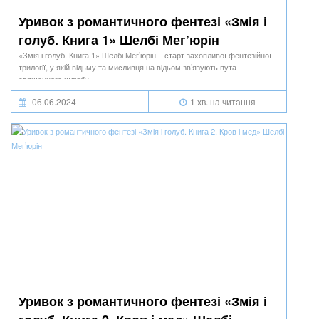
Уривок з романтичного фентезі «Змія і
голуб. Книга 1» Шелбі Мег’юрін
«Змія і голуб. Книга 1» Шелбі Мег’юрін – старт захопливої фентезійної
трилогії, у якій відьму та мисливця на відьом зв’язують пута
священного шлюбу.
06.06.2024
1 хв. на читання
Уривок з романтичного фентезі «Змія і