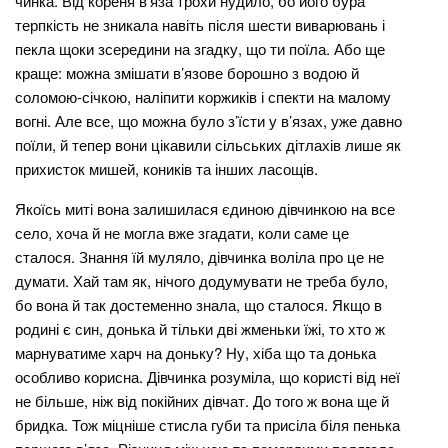
чинка. Від кореня в’яза трохи нудило, бо його бура
терпкість не зникала навіть після шести виварювань і
пекла щоки зсередини на згадку, що ти поїла. Або ще
краще: можна змішати в’язове борошно з водою й
соломою-січкою, наліпити коржиків і спекти на малому
вогні. Але все, що можна було з’їсти у в’язах, уже давно
поїли, й тепер вони цікавили сільських дітлахів лише як
прихисток мишей, коників та інших ласощів.
Якоїсь миті вона залишилася єдиною дівчинкою на все
село, хоча й не могла вже згадати, коли саме це
сталося. Знання їй муляло, дівчинка воліла про це не
думати. Хай там як, нічого додумувати не треба було,
бо вона й так достеменно знала, що сталося. Якщо в
родині є син, донька й тільки дві жменьки їжі, то хто ж
марнуватиме харч на доньку? Ну, хіба що та донька
особливо корисна. Дівчинка розуміла, що користі від неї
не більше, ніж від покійних дівчат. До того ж вона ще й
бридка. Тож міцніше стисла губи та присіла біля пенька