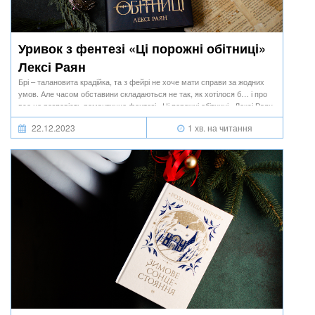
Уривок з фентезі «Ці порожні обітниці»
Лексі Раян
Брі – талановита крадійка, та з фейрі не хоче мати справи за жодних
умов. Але часом обставини складаються не так, як хотілося б… і про
все це розповість романтичне фентезі «Ці порожні обітниці» Лексі Раян.
22.12.2023
1 хв. на читання