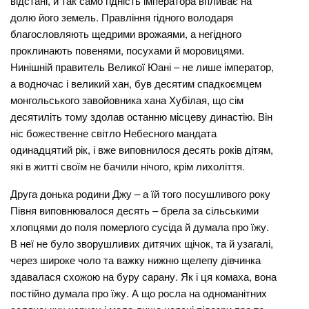
відстані, й так само гідність імператора впливає на
долю його земель. Правління гідного володаря
благословляють щедрими врожаями, а негідного
проклинають повенями, посухами й моровицями.
Нинішній правитель Великої Юані – не лише імператор,
а водночас і великий хан, був десятим спадкоємцем
монгольського завойовника хана Хубілая, що сім
десятиліть тому здолав останню місцеву династію. Він
ніс божественне світло Небесного мандата
одинадцятий рік, і вже виповнилося десять років дітям,
які в житті своїм не бачили нічого, крім лихоліття.
Друга донька родини Джу – а їй того посушливого року
Півня виповнювалося десять – брела за сільськими
хлопцями до поля померлого сусіда й думала про їжу.
В неї не було зворушливих дитячих щічок, та й узагалі,
через широке чоло та важку нижню щелепу дівчинка
здавалася схожою на буру сарану. Як і ця комаха, вона
постійно думала про їжу. А що росла на одноманітних