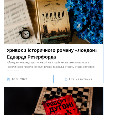
Уривок з історичного роману «Лондон»
Едварда Резерфорда
«Лондон» – понад двотисячолітня історія міста, яке почалося з
невеличкого поселення біля річки і за кілька століть стало світовою
столицею.
16.05.2024
1 хв. на читання