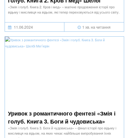
голуб. Книга 2. Кров і мед» Шелбі
Мег’юрін
«Змія і голуб. Книга 2. Кров і мед» – магічне продовження історії про
відьму і мисливця на відьом, які тепер переховуються від усього світу.
11.06.2024
1 хв. на читання
Уривок з романтичного фентезі «Змія і
голуб. Книга 3. Боги й чудовиська»
Шелбі Мег’юрін
«Змія і голуб. Книга 3. Боги й чудовиська» – фінал історії про відьму і
мисливця на відьом, на яких чекає найбільше випробування їхніх