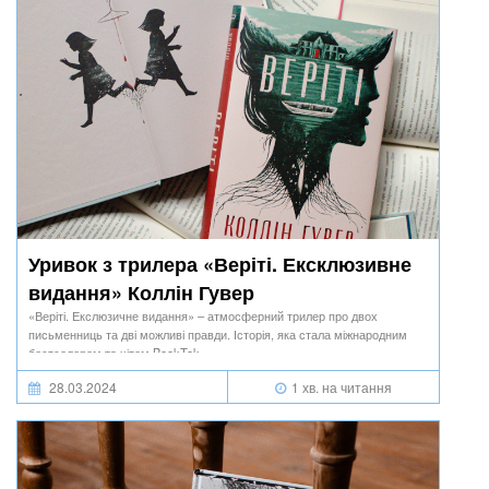
Уривок з трилера «Веріті. Ексклюзивне
видання» Коллін Гувер
«Веріті. Екслюзичне видання» – атмосферний трилер про двох
письменниць та дві можливі правди. Історія, яка стала міжнародним
бестселером та хітом BookTok.
28.03.2024
1 хв. на читання