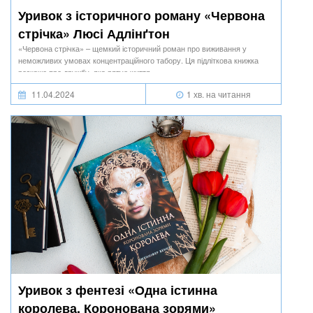
Уривок з історичного роману «Червона
стрічка» Люсі Адлінґтон
«Червона стрічка» – щемкий історичний роман про виживання у
неможливих умовах концентраційного табору. Ця підліткова книжка
розкаже про дружбу, яка рятує життя.
11.04.2024
1 хв. на читання
Уривок з фентезі «Одна істинна
королева. Коронована зорями»