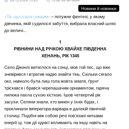
Новини й новинки
«Та, що стала сонцем»
– потужне фентезі, у якому
дівчинка, якій судилося забуття, вибрала власний шлях
до величі...
1
РІВНИНИ НАД РІЧКОЮ ХВАЙХЕ ПІВДЕННА
ХЕНАНЬ, РІК 1345
Село Джонлі витяглося на сонці, мов той пес, що вже
зневірився і втратив надію знайти тінь. Скільки сягало
око, навколо була лиш гола жовта земля, ґрунт
тріскався і брався черепашачим орнаментом, гаряча
пилюка пахла сухою кісткою. Ішов четвертий рік
засухи. Селяни знали, хто винен у їхніх бідах, і
проклинали імператора-варвара в далекій північній
столиці. Подібні між собою речі пов’язані нитками
енергії ці, тож дії однієї впливають на іншу навіть на