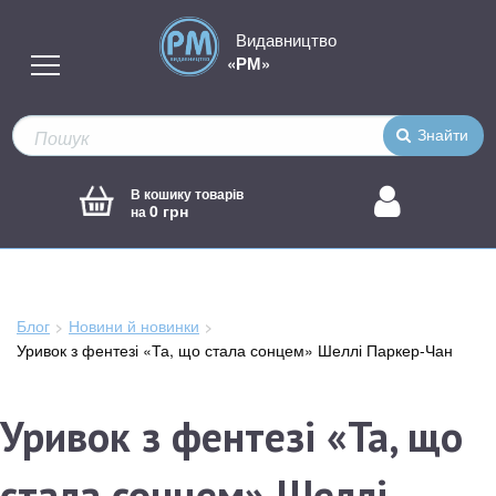
Видавництво
«РМ»
Знайти
В кошику товарів
0 грн
на
Блог
Новини й новинки
Зараз
Уривок з фентезі «Та, що стала сонцем» Шеллі Паркер-Чан
тут:
Уривок з фентезі «Та, що
стала сонцем» Шеллі