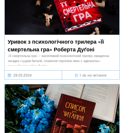
Уривок з психологічного трилера «Її
смертельна гра» Роберта Дуґоні
«Її смертельна гра» – захопливий психологічний трилер, юридична
загадка і судові баталії, головною героїнею яких є адвокатка і
гросмейстерка Кіра Дуґґан.
29.05.2024
1 хв. на читання