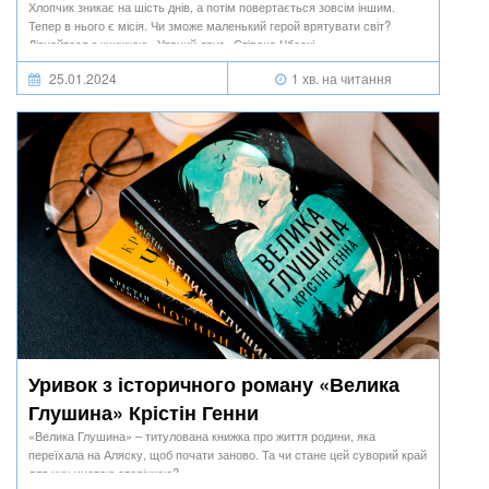
Хлопчик зникає на шість днів, а потім повертається зовсім іншим.
Тепер в нього є місія. Чи зможе маленький герой врятувати світ?
Дізнайтеся з книжкою «Уявний друг» Стівена Чбоскі.
25.01.2024
1 хв. на читання
Уривок з історичного роману «Велика
Глушина» Крістін Генни
«Велика Глушина» – титулована книжка про життя родини, яка
переїхала на Аляску, щоб почати заново. Та чи стане цей суворий край
для них чистою сторінкою?