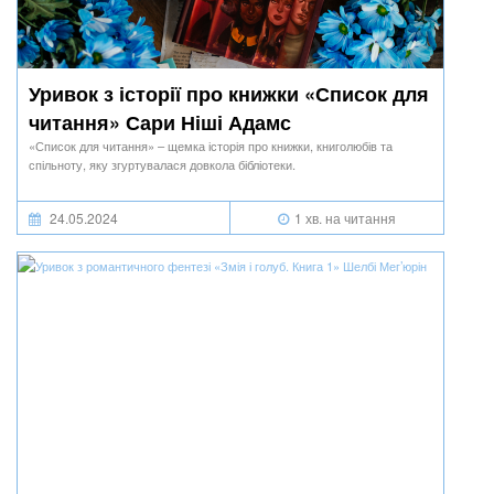
Уривок з історії про книжки «Список для
читання» Сари Ніші Адамс
«Список для читання» – щемка історія про книжки, книголюбів та
спільноту, яку згуртувалася довкола бібліотеки.
24.05.2024
1 хв. на читання