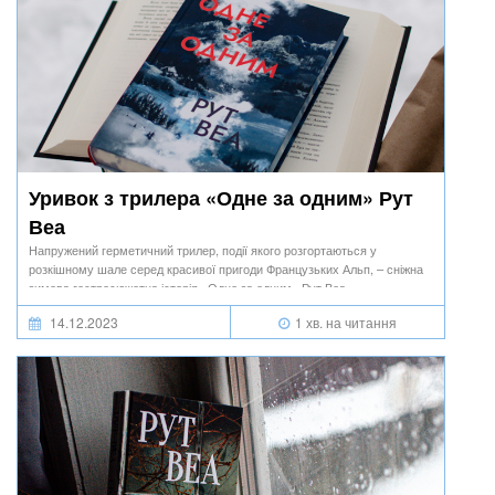
Уривок з трилера «Одне за одним» Рут
Веа
Напружений герметичний трилер, події якого розгортаються у
розкішному шале серед красивої пригоди Французьких Альп, – сніжна
зимова гостросюжетна історія «Одне за одним» Рут Веа.
14.12.2023
1 хв. на читання