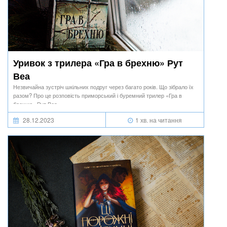
Уривок з трилера «Гра в брехню» Рут
Веа
Незвичайна зустріч шкільних подруг через багато років. Що зібрало їх
разом? Про це розповість приморський і буремний трилер «Гра в
брехню» Рут Веа.
28.12.2023
1 хв. на читання