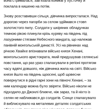
вона стрималася, зав’язала коників у хусточку й
поклала в кишеню на потім.
Знову розставивши сільця, дівчинка випросталася. Над
дорогою через пагорби за селом здіймався стовп
золотистого пилу. Солдати у шкіряних обладунках
темною рікою плинули крізь куряву на південь під
лазурними стягами Небесного мандата, що належав
панівній монгольській династії. Усі на рівнинах над
річкою Хвайхе впізнавали військо князя Хенані,
монгольського аристократа, який придушував селянські
повстання, що раз ураз спалахували в регіоні протягом
часу вдвічі довшого, ніж дівчинка жила на світі. Військо
князя йшло на південь щоосені, щоб щовесни
повернутися в рідні гарні зони на півночі Хенані, – за
ним календар можна було звіряти. Військо ніколи не
підходило до Джонлі ближче, ніж зараз, та й ніхто із
селян не наближався до солдатів. Сонце спалахувало
й виблискувало на металевих деталях солдатських