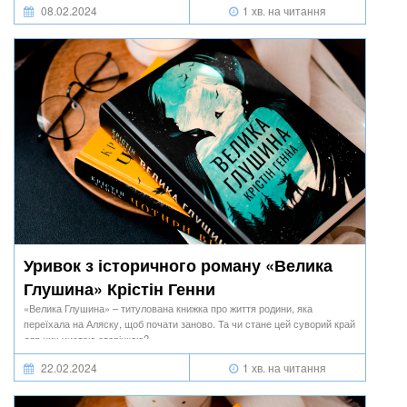
08.02.2024
1 хв. на читання
Уривок з історичного роману «Велика
Глушина» Крістін Генни
«Велика Глушина» – титулована книжка про життя родини, яка
переїхала на Аляску, щоб почати заново. Та чи стане цей суворий край
для них чистою сторінкою?
22.02.2024
1 хв. на читання