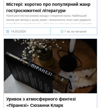
Містері: коротко про популярний жанр
гостросюжетної літератури
Написання містері роману нагадує створення пазла. Найбільший
виклик для автора у цьому жанрі – визначитися, коли саме додавати
певні фрагменти інформації, щоб читач не втрачав цікавості і дочитав
історію аж до фінального великого викриття.
14.03.2024
1 хв. на читання
Уривок з атмосферного фентезі
«Піранезі» Сюзанни Кларк