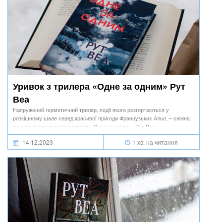
Уривок з трилера «Одне за одним» Рут
Веа
Напружений герметичний трилер, події якого розгортаються у
розкішному шале серед красивої пригоди Французьких Альп, – сніжна
зимова гостросюжетна історія «Одне за одним» Рут Веа.
14.12.2023
1 хв. на читання