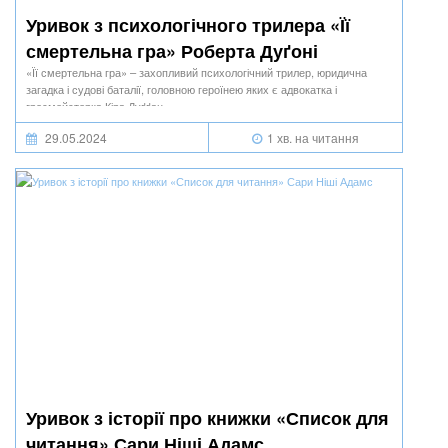
Уривок з психологічного трилера «Її
смертельна гра» Роберта Дуґоні
«Її смертельна гра» – захопливий психологічний трилер, юридична
загадка і судові баталії, головною героїнею яких є адвокатка і
гросмейстерка Кіра Дуґґан.
29.05.2024
1 хв. на читання
Уривок з історії про книжки «Список для
читання» Сари Ніші Адамс