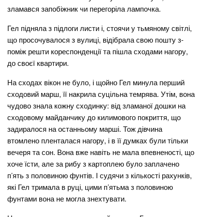
зламався запобіжник чи перегоріла лампочка.
Гел підняла з підлоги листи і, стоячи у тьмяному світлі,
що просочувалося з вулиці, відібрала свою пошту з-
поміж решти кореспонденції та пішла сходами нагору,
до своєї квартири.
На сходах вікон не було, і щойно Гел минула перший
сходовий марш, її накрила суцільна темрява. Утім, вона
чудово знала кожну сходинку: від зламаної дошки на
сходовому майданчику до килимового покриття, що
задиралося на останньому марші. Тож дівчина
втомлено пленталася нагору, і в її думках були тільки
вечеря та сон. Вона вже навіть не мала впевненості, що
хоче їсти, але за рибу з картоплею було заплачено
п’ять з половиною фунтів. І судячи з кількості рахунків,
які Гел тримала в руці, цими п’ятьма з половиною
фунтами вона не могла знехтувати.