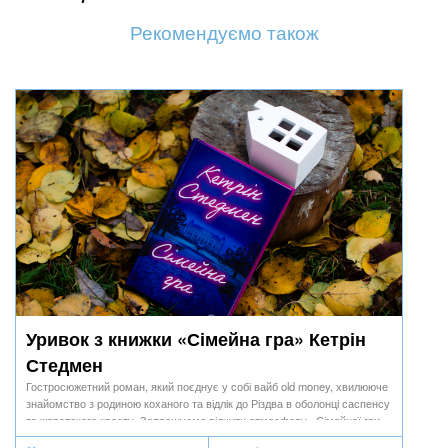
Рекомендуємо також
Уривок з книжки «Сімейна гра» Кетрін
Стедмен
Гостросюжетний роман, який поєднує у собі вайб old money, хвилююче
знайомство з родиною коханого та відлік до Різдва в оболонці саспенсу
та жорстокого квесту. Запрошуємо відчути атмосферу «Сімейної гри».