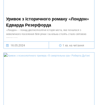
Уривок з історичного роману «Лондон»
Едварда Резерфорда
«Лондон» – понад двотисячолітня історія міста, яке почалося з
невеличкого поселення біля річки і за кілька століть стало світовою
столицею.
16.05.2024
1 хв. на читання