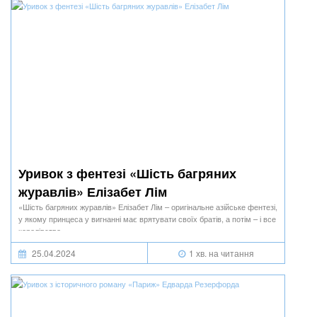
Уривок з фентезі «Шість багряних
журавлів» Елізабет Лім
«Шість багряних журавлів» Елізабет Лім – оригінальне азійське фентезі,
у якому принцеса у вигнанні має врятувати своїх братів, а потім – і все
королівство.
25.04.2024
1 хв. на читання