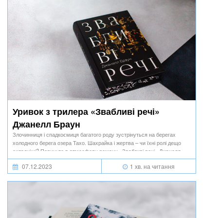
Уривок з трилера «Звабливі речі»
Джанелл Браун
Злочинниця і спадкоємиця багатого роду зустрінуться на берегах
холодного берега озера Тахо. Шахрайка і жертва – чи їхні ролі дещо
складніші? Пориньте в атмосферу роману «Звабливі речі» Джанелл
Браун.
07.12.2023
1 хв. на читання