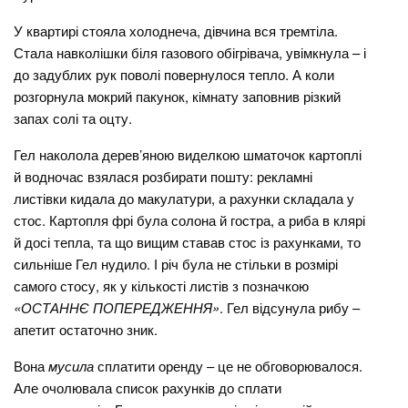
У квартирі стояла холоднеча, дівчина вся тремтіла.
Стала навколішки біля газового обігрівача, увімкнула – і
до задублих рук поволі повернулося тепло. А коли
розгорнула мокрий пакунок, кімнату заповнив різкий
запах солі та оцту.
Гел наколола дерев’яною виделкою шматочок картоплі
й водночас взялася розбирати пошту: рекламні
листівки кидала до макулатури, а рахунки складала у
стос. Картопля фрі була солона й гостра, а риба в клярі
й досі тепла, та що вищим ставав стос із рахунками, то
сильніше Гел нудило. І річ була не стільки в розмірі
самого стосу, як у кількості листів з позначкою
«ОСТАННЄ ПОПЕРЕДЖЕННЯ»
. Гел відсунула рибу –
апетит остаточно зник.
Вона
мусила
сплатити оренду – це не обговорювалося.
Але очолювала список рахунків до сплати