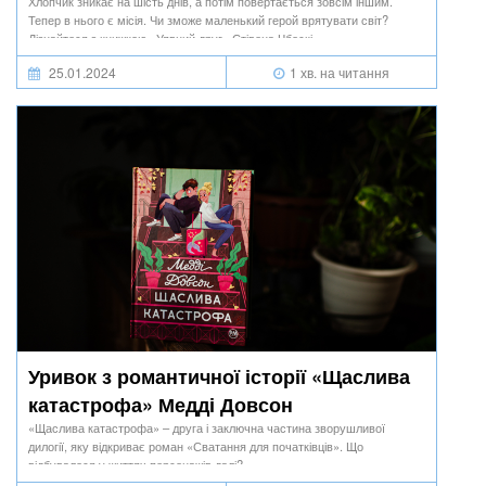
Хлопчик зникає на шість днів, а потім повертається зовсім іншим.
Тепер в нього є місія. Чи зможе маленький герой врятувати світ?
Дізнайтеся з книжкою «Уявний друг» Стівена Чбоскі.
25.01.2024
1 хв. на читання
Уривок з романтичної історії «Щаслива
катастрофа» Медді Довсон
«Щаслива катастрофа» – друга і заключна частина зворушливої
дилогії, яку відкриває роман «Сватання для початківців». Що
відбувалося у життях персонажів далі?