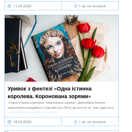
11.04.2024
1 хв. на читання
Уривок з фентезі «Одна істинна
королева. Коронована зорями»
Дженніфер Бенкау
«Одна істинна королева. Коронована зорями» Дженніфер Бенкау –
карколомна мандрівка у королівство Ляскі, де все не те, чим здається,
а королеви помирають молодими…
18.04.2024
1 хв. на читання