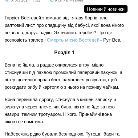
Новини й новинки
Гарріет Вестевей знемагає від тягаря боргів, але
раптовий лист про спадщину від бабусі, якої вона нікого
не знала, дарує надію. Як вчинить героїня? Про це
розповість трилер
«Смерть місис Вестевей»
Рут Веа.
Розділ 1
Вона не йшла, а радше опиралася вітру, міцно
стиснувши під пахвою промоклий паперовий пакунок, а
вітер щосили шарпав його, намагався розірвати, щоб
розкидати рибу й картоплю з нього на поживу чайкам.
Вона перейшла дорогу, стиснула в кишені записку й
зиркнула через плече, чи, бува, ніхто не йде за нею
назирці темним тротуаром. Нікого. Принаймні вона
нікого не помітила.
Набережна рідко бувала безлюдною. Тутешні бари та