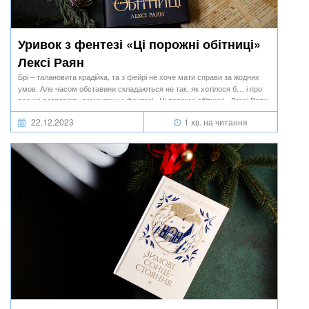
Уривок з фентезі «Ці порожні обітниці»
Лексі Раян
Брі – талановита крадійка, та з фейрі не хоче мати справи за жодних
умов. Але часом обставини складаються не так, як хотілося б… і про
все це розповість романтичне фентезі «Ці порожні обітниці» Лексі Раян.
22.12.2023
1 хв. на читання