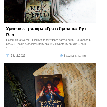
Уривок з трилера «Гра в брехню» Рут
Веа
Незвичайна зустріч шкільних подруг через багато років. Що зібрало їх
разом? Про це розповість приморський і буремний трилер «Гра в
брехню» Рут Веа.
28.12.2023
1 хв. на читання