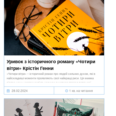
Уривок з історичного роману «Чотири
вітри» Крістін Генни
«Чотири вітри» – історичний роман про людей сильних духом, які в
найскладніші моменти проявляють свої найкращі риси. Ця книжка
віддає шану незламності та надихає рухатися вперед попри всі
перешкоди.
28.02.2024
1 хв. на читання