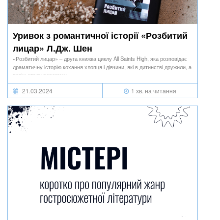
Уривок з романтичної історії «Розбитий
лицар» Л.Дж. Шен
«Розбитий лицар» – друга книжка циклу All Saints High, яка розповідає
драматичну історію кохання хлопця і дівчини, які в дитинстві дружили, а
потім стали ворогами.
21.03.2024
1 хв. на читання