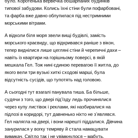
було. Коротенька вервечка обшарпаних будинків
типової забудови. Колись їхні стіни були пофарбовані,
та фарба вже давно облупилася під нестримними
морськими вітрами.
А відколи біля моря звели вищі будівлі, замість
морського краєвиду, що відкривався раніше з вікон,
тепер виднілися лише цегляні стіни й черепичні дахи –
навіть із квартири на горішньому поверсі, в якій
мешкала Гел. Тож нині єдиною перевагою її житла, до
якого вели три вузькі хиткі сходові марші, була
відсутність сусідів, що тупотять над головою.
А сьогодні тут взагалі панувала тиша. Ба більше,
судячи з того, що двері під’їзду ледь прочинялися
через купу листівок і реклами, які назбиралися на
підлозі в коридорі, тут давненько ніхто не з’являвся.
Гел налягла на двері, і вони нарешті піддалися. Дівчина
занурилася у вогку темряву й стала намацувати
вимикач. Світло так і не увімкнулося – мабуть,