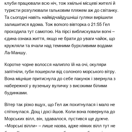
клуби працювали всю ніч, тож хмільні місцеві жителі й
туристи розгулювали гальковим пляжем аж до світанку.
Та сьогодні навіть найвідчайдушніші гуляки вирішили
залишитися вдома. Тож вогкого вівторка о 21:55 Гел
проходила тут самотою. На пірсі виблискували вогні –
єдина ознака життя, якщо не брати до уваги чайок, що
кружляли та ячали над темними бурхливими водами
Ла-Маншу.
Коротке чорне волосся налипло їй на очі, окуляри
запітніли, губи пошерхли від солоного морського вітру.
Вона міцніше притиснула до себе пакунок і звернула з
набережної у вузеньку вуличку з високими білими
будинками.
Вітер так різко вщух, що Гел аж похитнулася і мало не
спіткнулася. Дощ і досі йшов. Коли вона повернула до
Морських вілл, він, здавалося, пустився ще дужче.
«Морські вілли» – лише назва, адже ніяких вілл тут не