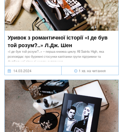
Уривок з романтичної історії «І де був
той розум?..» Л.Дж. Шен
«І де був той розум?..» – перша книжка циклу All Saints High, яка
розповідає про буремні стосунки капітанки групи підтримки та
футбольної зірки зі школи-суперника.
14.03.2024
1 хв. на читання