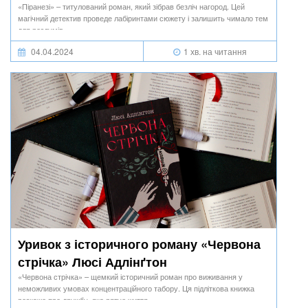
«Піранезі» – титулований роман, який зібрав безліч нагород. Цей
магічний детектив проведе лабіринтами сюжету і залишить чимало тем
для роздумів.
04.04.2024
1 хв. на читання
Уривок з історичного роману «Червона
стрічка» Люсі Адлінґтон
«Червона стрічка» – щемкий історичний роман про виживання у
неможливих умовах концентраційного табору. Ця підліткова книжка
розкаже про дружбу, яка рятує життя.