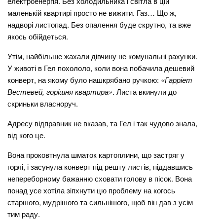
електроенергія. Без холодильника і світла в цій
маленькій квартирі просто не вижити. Газ… Що ж,
надворі листопад. Без опалення буде скрутно, та вже
якось обійдеться.
Утім, найбільше жахали дівчину не комунальні рахунки.
У животі в Гел похололо, коли вона побачила дешевий
конверт, на якому було нашкрябано ручкою:
«Гарріет
Вестевей, горішня квартира»
. Листа вкинули до
скриньки власноруч.
Адресу відправник не вказав, та Гел і так чудово знала,
від кого це.
Вона проковтнула шматок картоплини, що застряг у
горлі, і засунула конверт під решту листів, піддавшись
непереборному бажанню сховати голову в пісок. Вона
понад усе хотіла зіпхнути цю проблему на когось
старшого, мудрішого та сильнішого, щоб він дав з усім
тим раду.