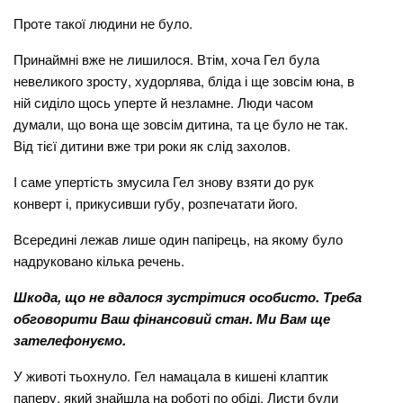
Проте такої людини не було.
Принаймні вже не лишилося. Втім, хоча Гел була
невеликого зросту, худорлява, бліда і ще зовсім юна, в
ній сиділо щось уперте й незламне. Люди часом
думали, що вона ще зовсім дитина, та це було не так.
Від тієї дитини вже три роки як слід захолов.
І саме упертість змусила Гел знову взяти до рук
конверт і, прикусивши губу, розпечатати його.
Всередині лежав лише один папірець, на якому було
надруковано кілька речень.
Шкода, що не вдалося зустрітися особисто. Треба
обговорити Ваш фінансовий стан. Ми Вам ще
зателефонуємо.
У животі тьохнуло. Гел намацала в кишені клаптик
паперу, який знайшла на роботі по обіді. Листи були