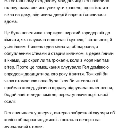
На останньому сходовому майданчику Гел нахилила
голову, намагаючись уникнути крапель, що стікали з
вікна на даху, відчинила двері й нарешті опинилася
вдома.
Це була невеличка квартира: широкий коридор вів до
кімнати, яка служила водночас і кухнею, і вітальнею, й
усім іншим. Лишень одна кімната, обшарпана, з
облупленими стінами й старим килимом, з дерев’яними
вікнами, що скрипіли та грюкали, коли з моря налітав
вітер. Проте це помешкання слугувало Гел домівкою
впродовж двадцяти одного року її життя. Тож хай би
якою втомленою вона була і хоч би як сильно її
проймав холод, дівчина щоразу відчувала полегшення,
бодай навіть ледь помітне, переступаючи поріг своєї
оселі.
Гел спинилася у дверях, витерла забризкані окуляри об
коліно обшарпаних джинсів і поклала вечерю на
журнальний столик.