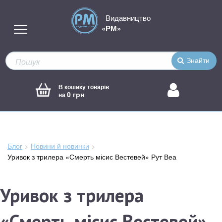
Видавництво
«РМ»
Знайти
В кошику товарів
0 грн
на
Блог
Новини й новинки
Зараз
Уривок з трилера «Смерть місис Вестевей» Рут Веа
тут:
Уривок з трилера
«Смерть місис Вестевей»