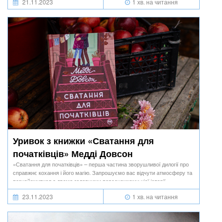
21.11.2023
1 хв. на читання
Уривок з книжки «Сватання для
початківців» Медді Довсон
«Сватання для початківців» – перша частина зворушливої дилогії про
справжнє кохання і його магію. Запрошуємо вас відчути атмосферу та
познайомитися з двома головними персонажками цієї історії.
23.11.2023
1 хв. на читання