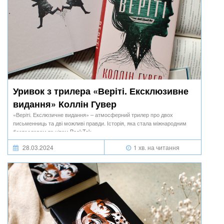
Уривок з трилера «Веріті. Ексклюзивне
видання» Коллін Гувер
«Веріті. Екслюзичне видання» – атмосферний трилер про двох
письменниць та дві можливі правди. Історія, яка стала міжнародним
бестселером та хітом BookTok.
28.03.2024
1 хв. на читання