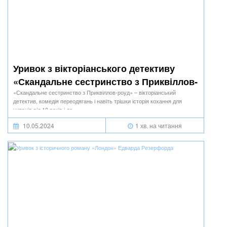
Уривок з вікторіанського детективу
«Скандальне сестринство з Приквіллов-
роуд» Джулії Беррі
«Скандальне сестринство з Приквіллов-роуд» – вікторіанський
детектив, комедія переодягань і навіть трішки історія кохання для
читачів від 10 років і до ∞.
10.05.2024
1 хв. на читання