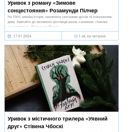
Уривок з роману «Зимове
сонцестояння» Розамунди Пілчер
На 100% зимова історія, наповнена святковим духом та очікуванням
дива. Завітайте до засніженої Шотландії разом з книжкою «Зимове
сонцестояння» Розамунди Пілчер.
17.01.2024
1 хв. на читання
Уривок з містичного трилера «Уявний
друг» Стівена Чбоскі