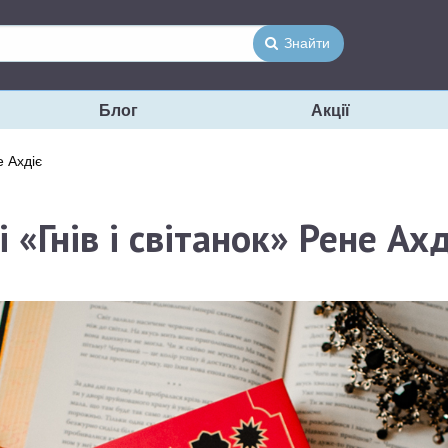
Знайти
Блог
Акції
е Ахдіє
 «Гнів і світанок» Рене Ахд