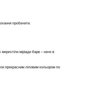
рохання пробачити.
 мерехтіли міріади барв – наче в
вали прекрасним ліловим кольором по