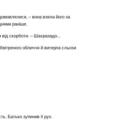
 домовлялися, – вона взяла його за
днями раніше.
и від скорботи. – Шахразадо...
бвітреного обличчя й витерла сльози
ь. Батько зупинив її рух.