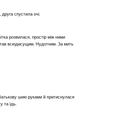
 друга спустила очі.
тка розвилася, простір між ними
 став всюдисущим. Нудотним. За мить
а батькову шию руками й притиснулася
у та їдь.