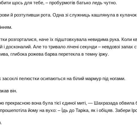
бити щось для тебе, – пробурмотів батько ледь чутно.
рови й розтуливши рота. Одна зі служниць кашлянула в кулачок,
інням.
ки розгорталися, наче їх підштовхувала невидима рука. Коли кві
 і досконалий. Але то тривало лічені секунди – невдовзі запах
ива, глибока рожева барва перетекла в темну іржу.
к засохлі пелюстки осипаються на білий мармур під ногами.
акав він.
якою прекрасною вона була тієї єдиної миті, — Шахразада обвил
прошепотіла йому на вухо: – Їдь до Таріка, як і обіцяв. Забери Ірс
.