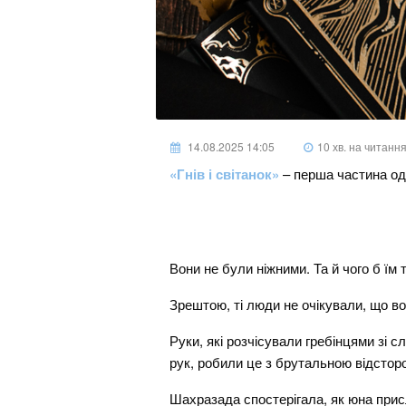
14.08.2025 14:05
10 хв. на читанн
«Гнів і світанок»
– перша частина одн
Вони не були ніжними. Та й чого б їм
Зрештою, ті люди не очікували, що во
Руки, які розчісували гребінцями зі 
рук, робили це з брутальною відстор
Шахразада спостерігала, як юна прис