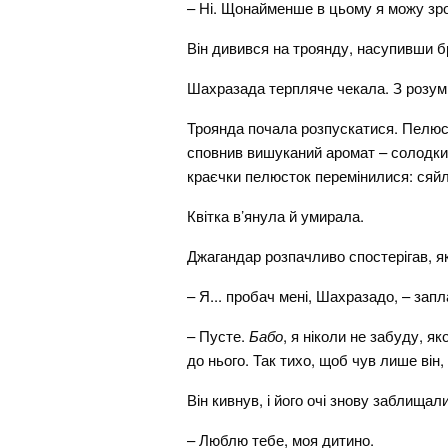
– Ні. Щонайменше в цьому я можу зро
Він дивився на троянду, насупивши б
Шахразада терпляче чекала. З розум
Троянда почала розпускатися. Пелюст
сповнив вишуканий аромат – солодкий
краєчки пелюсток перемінилися: сяйл
Квітка в’янула й умирала.
Джагандар розпачливо спостерігав, я
– Я... пробач мені, Шахразадо, – запл
– Пусте.
Бабо
, я ніколи не забуду, 
до нього. Так тихо, щоб чув лише він, 
Він кивнув, і його очі знову заблищали
– Люблю тебе, моя дитино.