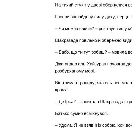
На тихий стукіт у двері обернулися в
І попри віднайдену силу духу, серце
– Чи можна ввійти? – розітнув тишу м
Шахразада повільно й обережно види
–
Бабо
, що ти тут робиш? – мовила в
Джагандар аль-Хайзуран почовгав до п
розбурханому морі.
Він тримав троянду, яка ось-ось мал
краях.
– Де Ірса? – запитала Шахразада стр
Батько сумно всміхнувся.
– Удома. Я не взяв її із собою, хоч в