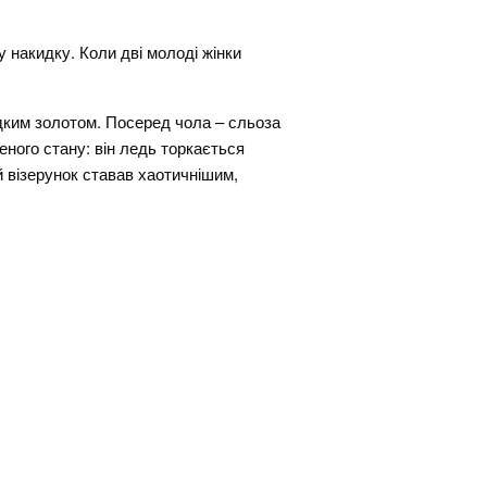
у накидку. Коли дві молоді жінки
рідким золотом. Посеред чола – сльоза
еного стану: він ледь торкається
й візерунок ставав хаотичнішим,