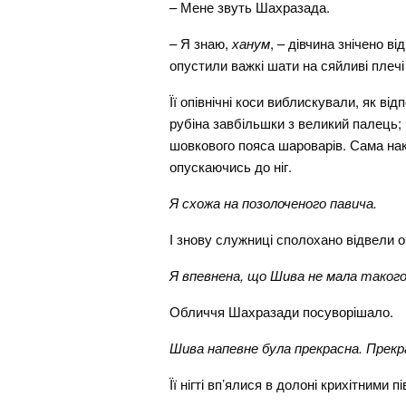
– Мене звуть Шахразада.
– Я знаю,
ханум
, – дівчина знічено в
опустили важкі шати на сяйливі плеч
Її опівнічні коси виблискували, як ві
рубіна завбільшки з великий палець; 
шовкового пояса шароварів. Сама наки
опускаючись до ніг.
Я схожа на позолоченого павича.
І знову служниці сполохано відвели оч
Я впевнена, що Шива не мала такого 
Обличчя Шахразади посуворішало.
Шива напевне була прекрасна. Прекр
Її нігті вп’ялися в долоні крихітними 