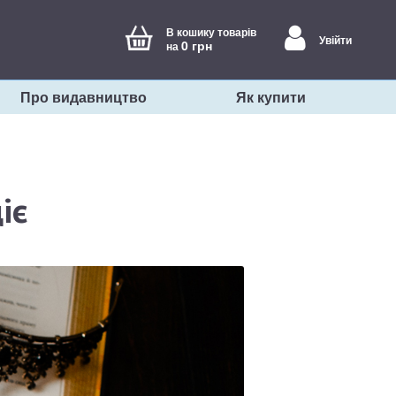
В кошику товарів
Увійти
0 грн
на
Про видавництво
Як купити
іє