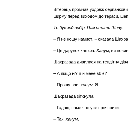
Вітерець промчав уздовж серпанкових 
ширму перед виходом до тераси, шеп
То був мій вибір. Пам’ятати Шиву.
– Я не ношу намист, – сказала Шахраз
– Це дарунок каліфа.
Ханум
, ви повин
Шахразада дивилася на тендітну дівчи
– А якщо ні? Він мене вб’є?
– Прошу вас,
ханум
. Я...
Шахразада зітхнула.
– Гадаю, саме час усе прояснити.
– Так,
ханум
.