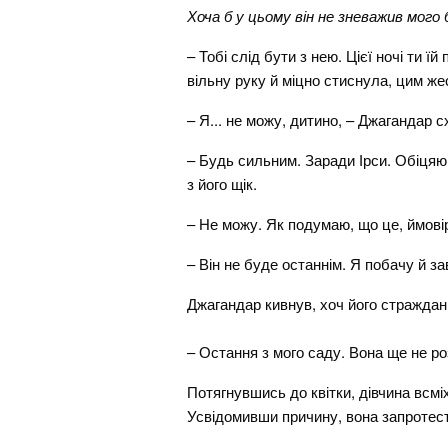
Хоча б у цьому він не зневажив мого 
– Тобі слід бути з нею. Цієї ночі ти 
вільну руку й міцно стиснула, цим ж
– Я... не можу, дитино, – Джагандар с
– Будь сильним. Заради Ірси. Обіцяю
з його щік.
– Не можу. Як подумаю, що це, ймовір
– Він не буде останнім. Я побачу й з
Джагандар кивнув, хоч його страждан
– Остання з мого саду. Вона ще не розк
Потягнувшись до квітки, дівчина всмі
Усвідомивши причину, вона запротес