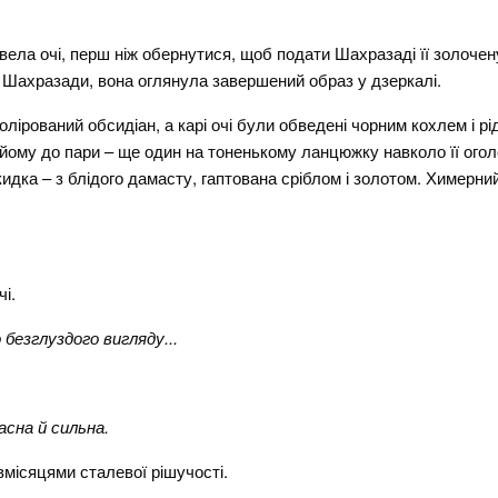
ідвела очі, перш ніж обернутися, щоб подати Шахразаді її золочен
і Шахразади, вона оглянула завершений образ у дзеркалі.
дполірований обсидіан, а карі очі були обведені чорним кохлем і 
йому до пари – ще один на тоненькому ланцюжку навколо її огол
дка – з блідого дамасту, гаптована сріблом і золотом. Химерни
і.
безглуздого вигляду...
асна й сильна.
півмісяцями сталевої рішучості.