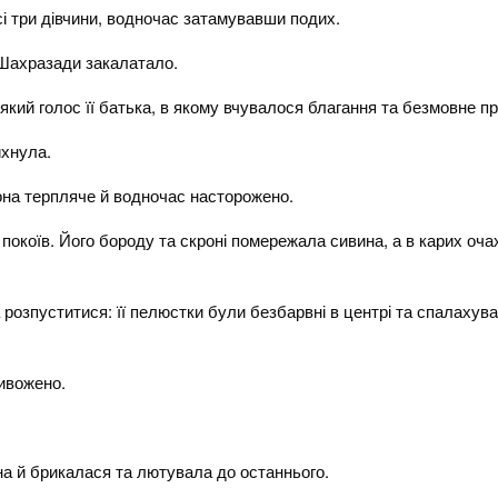
сі три дівчини, водночас затамувавши подих.
 Шахразади закалатало.
’який голос її батька, в якому вчувалося благання та безмовне п
хнула.
она терпляче й водночас насторожено.
окоїв. Його бороду та скроні помережала сивина, а в карих очах
а розпуститися: її пелюстки були безбарвні в центрі та спалаху
ивожено.
она й брикалася та лютувала до останнього.