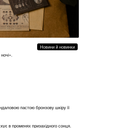
Новини й новинки
 ночі».
андаловою пастою бронзову шкіру її
кує в променях призахідного сонця.