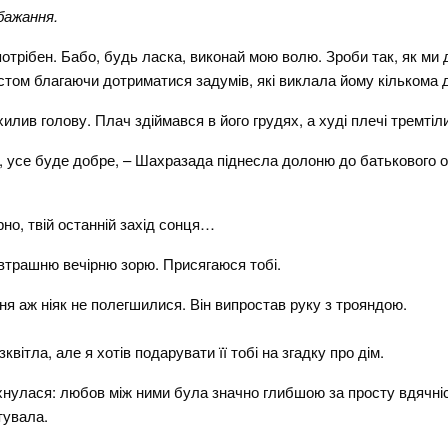
бажання.
їй потрібен. Бабо, будь ласка, виконай мою волю. Зроби так, як ми
естом благаючи дотриматися задумів, які виклала йому кількома 
хилив голову. Плач здіймався в його грудях, а худі плечі тремтіл
, усе буде добре, – Шахразада піднесла долоню до батькового о
но, твій останній захід сонця…
автрашню вечірню зорю. Присягаюся тобі.
ня аж ніяк не полегшилися. Він випростав руку з трояндою.
вітла, але я хотів подарувати її тобі на згадку про дім.
хнулася: любов між ними була значно глибшою за просту вдячніст
тувала.