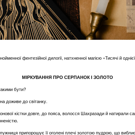
я
ойменної фентезійної дилогії, натхненної магією «Тисячі й однієї
МІРКУВАННЯ ПРО СЕРПАНОК І ЗОЛОТО
 такими бути?
на доживе до світанку.
слонової кістки довге, до пояса, волосся Шахразади й натирали с
оненістю.
лужниця припорошує її оголені плечі золотою пудрою, що виблис