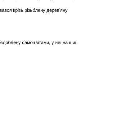
вався крізь різьблену дерев’яну
здоблену самоцвітами, у неї на шиї.