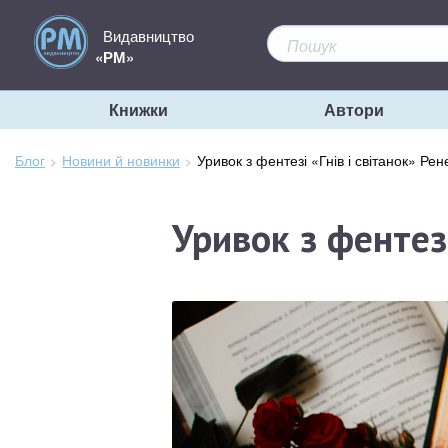
Видавництво
«РМ»
Книжки
Автори
Блог
Новини й новинки
Зараз
Уривок з фентезі «Гнів і світанок» Рен
тут:
Уривок з фентезі