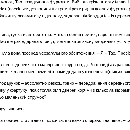
у молот, Тао позадкувала фургоном. Вийшла крізь шторку й закліп
ріст (наскільки дозволяли її скромні розміри) на козлах фургона
блакитну оксамитову підкладку, задерла підборіддя й – із церем
алева, гулка й авторитетна. Натовп селян притих, нарешті поміт
о ще раз вдарила в гонг, і, коли повітря знову забриніло, усі вту
кнула вона посеред усезагального збентеження. – Я – Тао, Прові
к свого дерев’яного мандрівного фургона, де й справді акуратн
а нижче значно меншими літерами додано уточнення:
«(ніяких за
подарунок – абсолютно безкоштовно – передбачення середнього р
ку у фартуху, яка стояла біля дверей корчми з кількома відрами в
гаю маленький струмок?
римружившись.
на довгоногого літнього чоловіка, що важко спирався на ціпок, – с