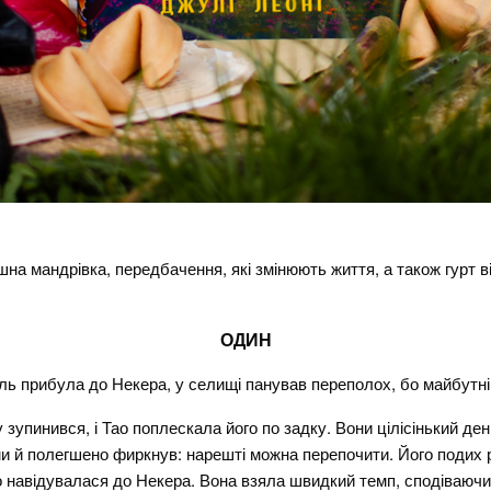
я
шна мандрівка, передбачення, які змінюють життя, а також гурт ві
ОДИН
ль прибула до Некера, у селищі панував переполох, бо майбутній 
зупинився, і Тао поплескала його по задку. Вони цілісінький де
и й полегшено фиркнув: нарешті можна перепочити. Його подих 
о навідувалася до Некера. Вона взяла швидкий темп, сподіваючис