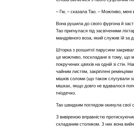
– Гм, – сказала Тао. – Можливо, мені
Вона рушила до свого фургона й заст
Тао пригнулася під засвіченими ліхта
мандрівного воза, який служив їй за д
Шторка з розшитої парусини закривала
це можливо, поскладане в тому, що м
покручених цвяхів на одній зі стін. Н
чайним листям, закріплені ремінцями 
мішків соломи (що також слугували за
мішках, якщо довго не вдавалося поп
гніздечко.
Тао швидким поглядом окинула свої ст
З вивіреною вправністю протискуючись
складаним столиком. З них вона вийня