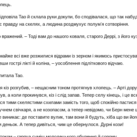
опець.
ідповіла Тао й склала руки докупи, бо сподівалася, що так набу
ує правду на скелях, а людина роздмухує полум’я сотворіння.
вражений. – Тоді вам до нашого коваля, старого Деррі, з його ку
 майже всі вже розжилися відрами із зерном і якимось пристосу
и гострі лікті й коліна, – уособлення підліткового відчаю.
питала Тао.
я кіз розгубив, – нещасним тоном протягнув хлопець. – Арті дору
в, а коли прокинувся, кіз і слід запав. Тепер селу кінець, і це в
я тими скелястими схилами замість того, щоб спокійно пастися с
чнем свічкаря, а не козопасом, а тепер невідомо, чи Берн мене 
 виникає: де поставите вулик, там вони й будуть, хіба що ви йог
и деньок. А тепер дивіться, чим це обернулося. Дурні кози!
током – гаряча суміш молодецького обурення й сорому.