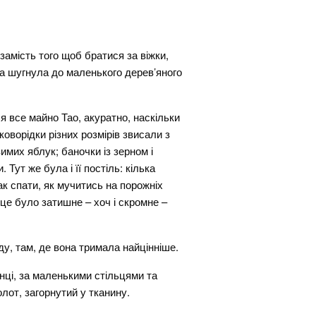
амість того щоб братися за віжки,
 та шугнула до маленького дерев’яного
я все майно Тао, акуратно, наскільки
оворідки різних розмірів звисали з
имих яблук; баночки із зерном і
ут же була і її постіль: кілька
ак спати, як мучитись на порожніх
це було затишне – хоч і скромне –
ду, там, де вона тримала найцінніше.
нці, за маленькими стільцями та
лот, загорнутий у тканину.