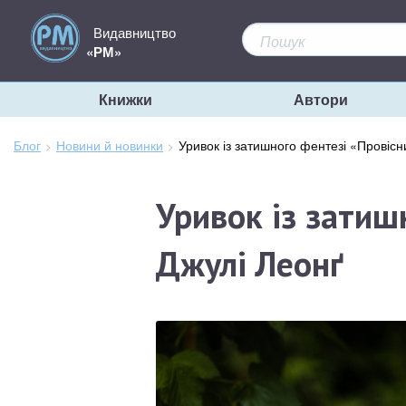
Видавництво
«РМ»
Книжки
Автори
Блог
Новини й новинки
Зараз
Уривок із затишного фентезі «Провісн
тут:
Уривок із затиш
Джулі Леонґ