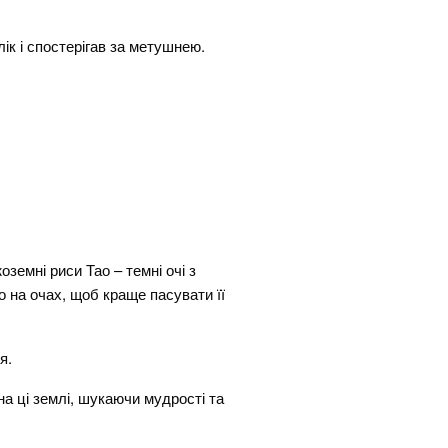
ік і спостерігав за метушнею.
земні риси Тао – темні очі з
о на очах, щоб краще пасувати її
я.
на ці землі, шукаючи мудрості та