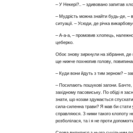
– У Некері?.. – здивовано запитав хл
– Мудрість можна знайти будь-де, – в
ситуації. – Усюди, де річка викарбов
– А-а-а, – промовив хлопець, належно 
цеберко.
Обоє знову зиркнули на зібрання, де
ще нижче похнюпив голову, повипинавш
– Куди вони йдуть з тим зерном? – за
– Посилають пошукові загони. Бачте, 
західному пасовиську. По обіді я засну
знати, що козам здумається спускатис
сила-силенна трави? Я мав би стати у
справляюся. З ними такого клопоту не
розболілася, та і я не проти допомогт
Слова вилилися з нього суцільним по