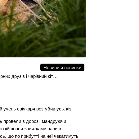
Новини й новинки
рних друзів і чарівний кіт…
учень свічкаря розгубив усіх кіз.
нь провели в дорозі, мандруючи
розійшовся завитками пари в
ь, що по прибутті на неї чекатимуть