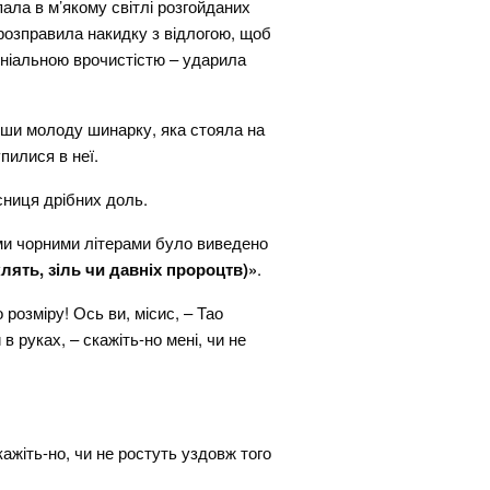
ала в м’якому світлі розгойданих
, розправила накидку з відлогою, щоб
оніальною врочистістю – ударила
ивши молоду шинарку, яка стояла на
пилися в неї.
сниця дрібних доль.
ими чорними літерами було виведено
клять, зіль чи давніх пророцтв)»
.
озміру! Ось ви, місис, – Тао
 руках, – скажіть-но мені, чи не
кажіть-но, чи не ростуть уздовж того