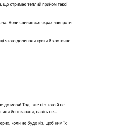
я, що отримає теплий прийом такої
ола. Вони спинилися якраз навпроти
щі якого долинали крики й хаотичне
е до моря! Тоді вже ні з кого й не
или його запаси, навіть не...
рно, коли не буде кіз, щоб ним їх