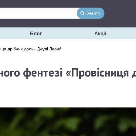
Знайти
Блог
Акції
иця дрібних доль» Джулі Леонґ
ного фентезі «Провісниця 