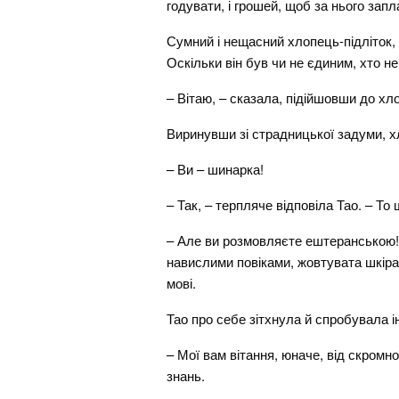
годувати, і грошей, щоб за нього зап
Сумний і нещасний хлопець-підліток,
Оскільки він був чи не єдиним, хто н
– Вітаю, – сказала, підійшовши до хл
Виринувши зі страдницької задуми, х
– Ви – шинарка!
– Так, – терпляче відповіла Тао. – То
– Але ви розмовляєте ештеранською! –
навислими повіками, жовтувата шкіра 
мові.
Тао про себе зітхнула й спробувала 
– Мої вам вітання, юначе, від скромно
знань.