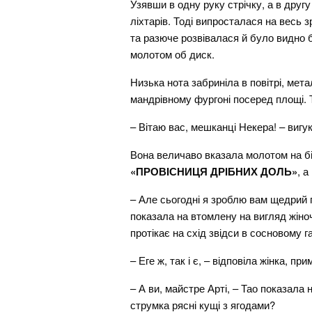
Узявши в одну руку стрічку, а в друг
ліхтарів. Тоді випросталася на весь з
та разюче розвівалася й було видно 
молотом об диск.
Низька нота забриніла в повітрі, мет
мандрівному фургоні посеред площі. Та
– Вітаю вас, мешканці Некера! – вигу
Вона величаво вказала молотом на бі
«ПРОВІСНИЦЯ ДРІБНИХ ДОЛЬ»
, 
– Але сьогодні я зроблю вам щедрий 
показала на втомлену на вигляд жіноч
протікає на схід звідси в сосновому 
– Еге ж, так і є, – відповіла жінка, п
– А ви, майстре Арті, – Тао показала 
струмка рясні кущі з ягодами?