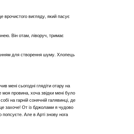
де врочистого вигляду, який пасує
знею. Він отам, ліворуч, тримає
ванням для створення шуму. Хлопець
чив мені сьогодні глядіти отару на
се моя провина, хоча звідки мені було
обі на гарній сонячній галявинці, де
ще захоче! От із бджолами я чудово
о попсуєте. Але в Арті знову нога