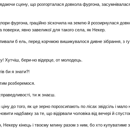
оглядаючи сцену, що розгорталася довкола фургона, засумнівалас
пори фургона, граційно зіскочила на землю й роззирнулася довк
а поверхи, явно завеликої для такого села, як Некер.
опивали б ель, перед корчмою вишикувалося дивне зібрання, з гу
у! Хутчіш, бери-но відерце, от молодець.
ів би я знати?!
з тим розберемося.
справедливості, ти ж знаєш.
ціну до того, як це зерно порозсипають по лісах звідсіль і мало н
вити надбавку за те, що відірвали чоловіка від вечері й спустош
 Некеру кінець і твоєму млину разом з ним, бо хто купуватиме зе