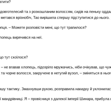
латити?
 довготелесий та з розкошланим волоссям, сидів на пеньку оддал
е метався врізнобіч, Тао вирішила спершу підступитися до нього.
опця. – Можете розповісти мені, що тут трапилося?
лопець вирячився на неї.
 що тут скоїлося?
 не вгавав хлопець, підозріло мружачись, ніби очікував, що чужо
та чорне волосся, закручене в нетугий вузол, – зміняться в ньог
іншу тактику. Змахнувши рукою, розправила накидку й уклонилас
ї мандрівниці. Я – провісниця з далекої імперії Шинара, прибула 