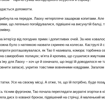
 вдасться допомогти.
рибнула на передок. Лаоху нетерпляче зашаркав копитами. Але з
рями, що легенько погойдувалися, підвішені на висунутій балці,
омівку.
 інтер’єр від погодних примх і допитливих очей. За нею ховалос
ожна було з натяжкою назвати скринею на колесах. Каструлі й ск
авпроти розташовувалася, як Тао її називала, комора: торбинка оз
на саморобних полицях; м’ята й кропива, що сушилися жмутками. Т
 їжу для Лаоху – хоч це й означало, що іноді їй доводилося не т
овнити запаси), укритих товстими вовняними ковдрами. Загалом 
атки. Усе на своєму місці. А отже, те, що їй потрібно, буде поза
 тісним фургоном, Тао почала переглядати акуратні згортки в кі
ла диск із кованої бронзи, підвішений на стрічці, й маленький мо