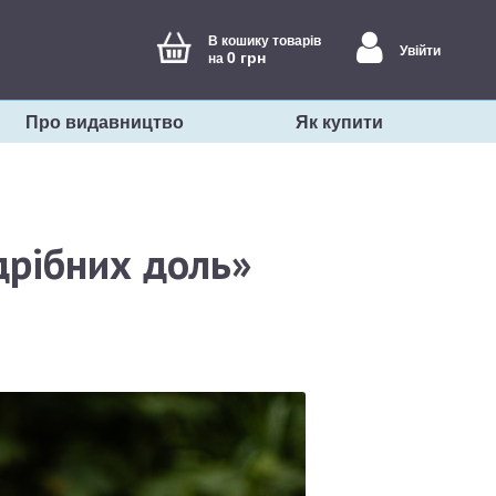
В кошику товарів
Увійти
0 грн
на
Про видавництво
Як купити
дрібних доль»