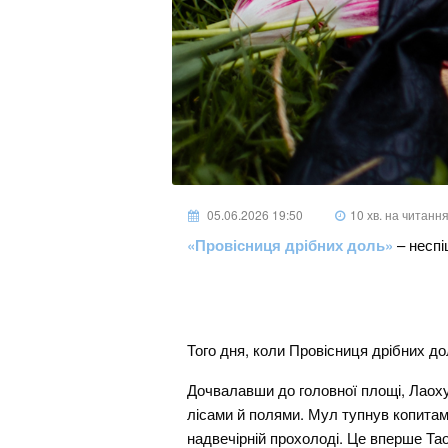
05.06.2026 19:50
10 хв. на читанн
«Провісниця дрібних доль»
– неспі
Того дня, коли Провісниця дрібних до
Дочвалавши до головної площі, Лаоху 
лісами й полями. Мул тупнув копитам
надвечірній прохолоді. Це вперше Та