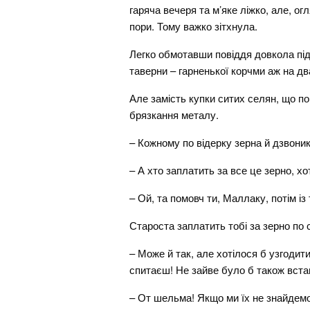
гаряча вечеря та м’яке ліжко, але, 
пори. Тому важко зітхнула.
Легко обмотавши повіддя довкола під
таверни – гарненької корчми аж на дв
Але замість купки ситих селян, що п
брязкання металу.
– Кожному по відерку зерна й дзвоник
– А хто заплатить за все це зерно, хот
– Ой, та помовч ти, Маллаку, потім і
Староста заплатить тобі за зерно по 
– Може й так, але хотілося б узгодити 
спитаєш! Не зайве було б також встано
– От шельма! Якщо ми їх не знайдемо,