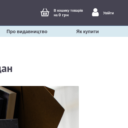
В кошику товарів
Увійти
0 грн
на
Про видавництво
Як купити
дан