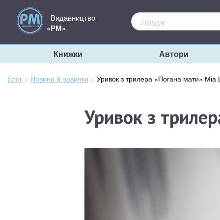
Видавництво
«РМ»
Книжки
Автори
Блог
Новини й новинки
Зараз
Уривок з трилера «Погана мати» Міа
тут:
Уривок з трилер