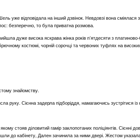
ель уже відповідала на інший дзвінок. Невдовзі вона сміялася з 
лос: безперечно, то була приватна розмова.
вийшла дуже висока яскрава жінка років п’ятдесяти з платиново
 брючному костюмі, чорній сорочці та червоних туфлях на високих
стому знайомству.
сла руку. Сієнна задерла підборіддя, намагаючись зустрітися із
у якому стояв діловитий гамір заклопотаних поліціянтів. Сієнні д
йшли до кабінету, Дален зачинила за ними двері. Жестом указал