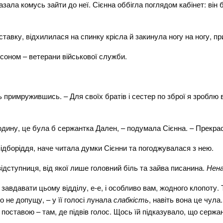
азала комусь зайти до неї. Сієнна оббігла поглядом кабінет: він 
.
авку, відхилилася на спинку крісла й закинула ногу на ногу, п
соном – ветерани військової служби.
дь примружившись. – Для своїх братів і сестер по зброї я зроблю
ину, це була б сержантка Дален, – подумала Сієнна. – Прекрас
підборіддя, наче читала думки Сієнни та погоджувалася з нею.
ідступниця, від якої лише головний біль та зайва писанина.
Нен
 завдавати цьому відділу, е-е, і особливо вам, жодного клопоту. 
 не допущу, – у її голосі лунала
слабкість
, навіть вона це чула
оставою – там, де підвів голос. Щось їй підказувало, що сержан