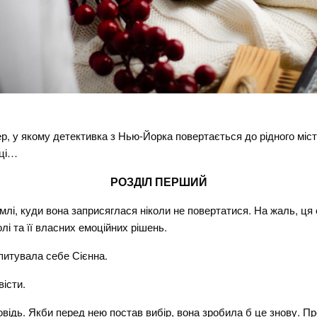
я
р, у якому детективка з Нью-Йорка повертається до рідного міст
вці…
РОЗДІЛ ПЕРШИЙ
млі, куди вона заприсяглася ніколи не повертатися. На жаль, ця
лі та її власних емоційних рішень.
питувала себе Сієнна.
вісти.
овідь. Якби перед нею постав вибір, вона зробила б це знову. Пр