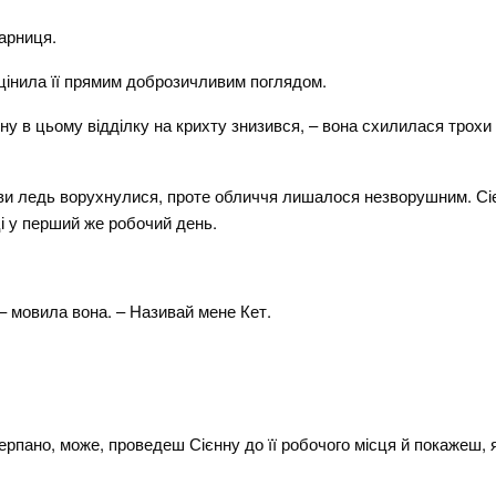
парниця.
цінила її прямим доброзичливим поглядом.
ону в цьому відділку на крихту знизився, – вона схилилася трохи
ови ледь ворухнулися, проте обличчя лишалося незворушним. Сіє
і у перший же робочий день.
– мовила вона. – Називай мене Кет.
черпано, може, проведеш Сієнну до її робочого місця й покажеш,