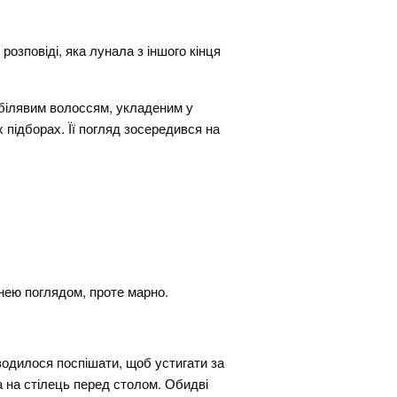
розповіді, яка лунала з іншого кінця
-білявим волоссям, укладеним у
 підборах. Її погляд зосередився на
 нею поглядом, проте марно.
оводилося поспішати, щоб устигати за
а на стілець перед столом. Обидві