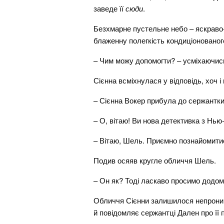
заведе її
сюди
.
Безхмарне пустельне небо – яскраво-с
блаженну полегкість кондиціонованог
– Чим можу допомогти? – усміхаючись
Сієнна всміхнулася у відповідь, хоч і
– Сієнна Вокер прибула до сержантки
– О, вітаю! Ви нова детективка з Нь
– Вітаю, Шель. Приємно познайомитис
Подив осяяв кругле обличчя Шель.
– Он як? Тоді ласкаво просимо додом
Обличчя Сієнни залишилося непроникн
й повідомляє сержантці Дален про її п