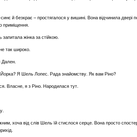
инє й безкрає – простягалося у вишині. Вона відчинила двері по
о приміщення.
 запитала жінка за стійкою.
 не так широко.
 Дален.
ю-Йорка? Я Шель Лопес. Рада знайомству. Як вам Ріно?
я. Власне, я з Ріно. Народилася тут.
у.
им, хоча від слів Шель їй стислося серце. Вона просто спостері
рихід.