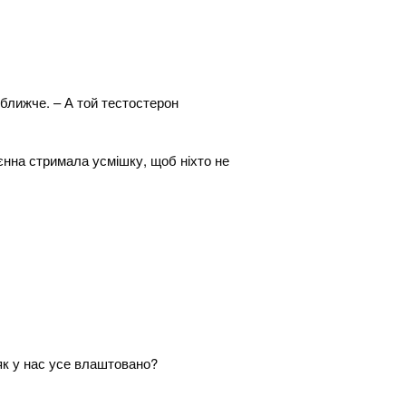
 ближче. – А той тестостерон
нна стримала усмішку, щоб ніхто не
 як у нас усе влаштовано?