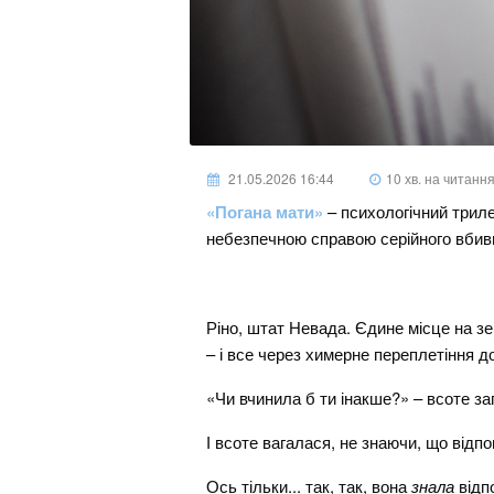
21.05.2026 16:44
10 хв. на читанн
«Погана мати»
– психологічний триле
небезпечною справою серійного вби
Ріно, штат Невада. Єдине місце на зе
– і все через химерне переплетіння до
«Чи вчинила б ти інакше?» – всоте за
І всоте вагалася, не знаючи, що відпо
Ось тільки... так, так, вона
знала
відп