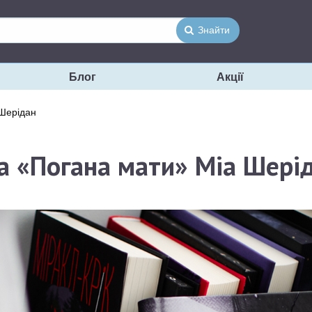
Знайти
Блог
Акції
 Шерідан
а «Погана мати» Міа Шері