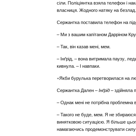
сіли. Поліціянтка взяла телефон і нак
власниця. Жодного натяку на безлад
Сержантка поставила телефон на підст
– Ми з вашим капітаном Дарріном Кру
– Так, він казав мені, мем.
– Інґрід, – вона витримала паузу, ле
кивнула. – І навпаки.
«Якби бурулька перетворилася на люд
Сержантка Дален –
Інґрід
– здійняла 
– Однак мені не потрібна проблемна в
– Такого не буде, мем. Я не збираюся
винятковою ситуацією. Я більше цього
намагаючись продемонструвати силу п