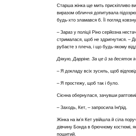
Старша жінка ще мить прискіпливо ви
виразом обличчя допитувала підозрюв
будь-хто зламався б. Її погляд ковзну
– Зараз у поліції Ріно серйозна нест
стрималася, щоб не здригнутися. – До
рубаєте з плеча, і що будь-якому ві
Дякую, Дарріне. За це й за десяток і
– Я докладу всіх зусиль, щоб відпов
– Я простежу, щоб так і було.
Сієнна обернулася, зачувши раптовий 
– Заходь, Кет, – запросила Інґрід.
Жінка на ім’я Кет увійшла й сіла пор
дівчину Бонда в брючному костюмі, як
пошитий.