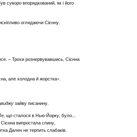
був суворо впорядкований, як і його
рискіпливо оглядаючи Сієнну.
 все. – Трохи рознервувавшись, Сієнна
на, але холодна й жорстка».
авиджу
зайву писанину.
Те, що сталося в Нью-Йорку, було...
. Сієнна випростала спину,
тка Дален не терпить слабаків.