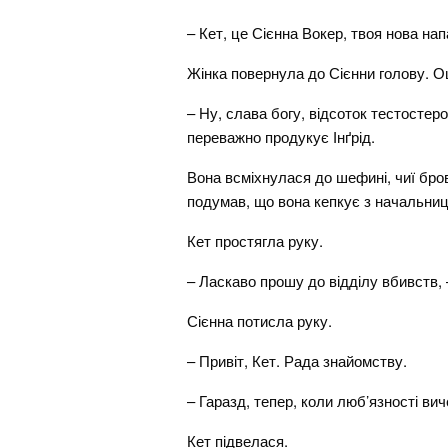
– Кет, це Сієнна Вокер, твоя нова на
Жінка повернула до Сієнни голову. О
– Ну, слава богу, відсоток тестостер
переважно продукує Інґрід.
Вона всміхнулася до шефині, чиї бр
подумав, що вона кепкує з начальниц
Кет простягла руку.
– Ласкаво прошу до відділу вбивств, 
Сієнна потисла руку.
– Привіт, Кет. Рада знайомству.
– Гаразд, тепер, коли люб’язності ви
Кет підвелася.