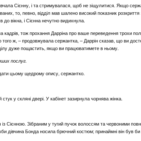
вчала Сієнну, і та стримувалася, щоб не зіщулитися. Якщо сержа
аних, то, певно, відділ мав шалено високий показник розкриття
в до вікна, і Сієнна нечутно видихнула.
ача кадрів, тож прохання Дарріна про ваше переведення трохи по
 того ж, – продовжувала сержантка, – Даррін сказав, що ви дост
дділу дуже пощастить, якщо ви працюватимете в ньому.
нших послуг.
ідати цьому щедрому опису, сержантко.
стук у скляні двері. У кабінет зазирнула чорнява жінка.
уч із Сієнною. Зібраним у тугий пучок волоссям та червоними пов
би дівчина Бонда носила брючний костюм; принаймні він був би ї