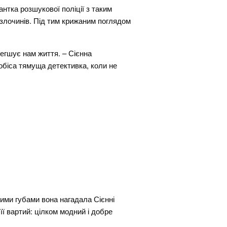
нтка розшукової поліції з таким
 злочинів. Під тим крижаним поглядом
легшує нам життя. – Сієнна
обіса тямуща детективка, коли не
ними губами вона нагадала Сієнні
ї вартий: цілком модний і добре