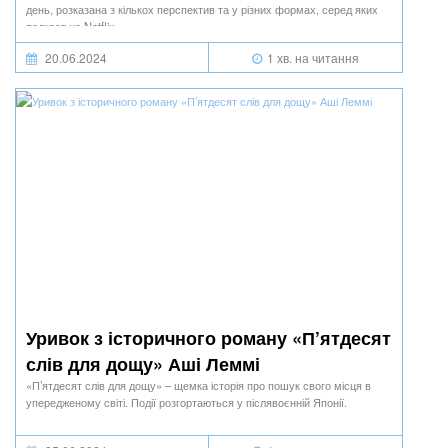
день, розказана з кількох перспектив та у різних формах, серед яких
подкаст на Netflix.
20.06.2024
1 хв. на читання
Уривок з історичного роману «П’ятдесят
слів для дощу» Аші Леммі
«П’ятдесят слів для дощу» – щемка історія про пошук свого місця в
упередженому світі. Події розгортаються у післявоєнній Японії.