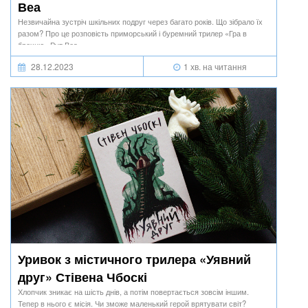
Веа
Незвичайна зустріч шкільних подруг через багато років. Що зібрало їх
разом? Про це розповість приморський і буремний трилер «Гра в
брехню» Рут Веа.
28.12.2023
1 хв. на читання
Уривок з містичного трилера «Уявний
друг» Стівена Чбоскі
Хлопчик зникає на шість днів, а потім повертається зовсім іншим.
Тепер в нього є місія. Чи зможе маленький герой врятувати світ?