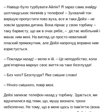
– Навіщо було турбувати Айлін? Я зараз сама знайду
шотландських пінгвінів у телефоні! – Зухвалий тон
вирішую пропустити повз вуха, все ж таки Дейзі – не
зовсім здорова дитина. Вона пірнає у свою торбину –
таку барвисту, що аж в очах рябіє, – дістає мобільний і
махає ним мені. На вигляд це просто невеликий
плаский прямокутник, але Дейзі напрочуд вправно ним
користується.
– Поклади назад! – велю я їй. – Це неподобство, коли
дев’ятирічка марнує своє життя на таке безглуздя!
– Без чого? Безглуздя? Яке смішне слово!
– Нічого смішного, повір мені.
Дейзі запихає телефон назад у торбину. Здається, ми
відхилилися від теми, що, мушу визнати, трохи
небезпечно. Не тому, що в мене щось із пам’яттю (вона