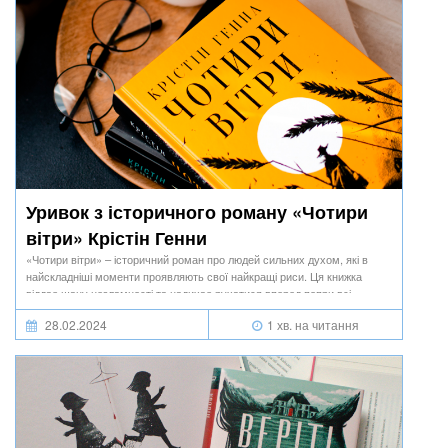
Уривок з історичного роману «Чотири
вітри» Крістін Генни
«Чотири вітри» – історичний роман про людей сильних духом, які в
найскладніші моменти проявляють свої найкращі риси. Ця книжка
віддає шану незламності та надихає рухатися вперед попри всі
перешкоди.
28.02.2024
1 хв. на читання