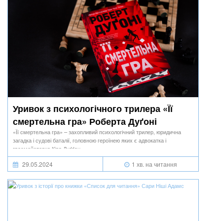
Уривок з психологічного трилера «Її
смертельна гра» Роберта Дуґоні
«Її смертельна гра» – захопливий психологічний трилер, юридична
загадка і судові баталії, головною героїнею яких є адвокатка і
гросмейстерка Кіра Дуґґан.
29.05.2024
1 хв. на читання