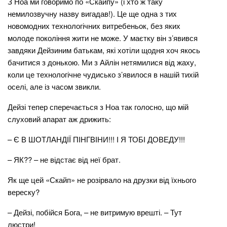
З Ноа ми говоримо по «Скайпу» (і хто ж таку
немилозвучну назву вигадав!). Це ще одна з тих
новомодних технологічних витребеньок, без яких
молоде покоління жити не може. У маєтку він з’явився
завдяки Дейзиним батькам, які хотіли щодня хоч якось
бачитися з донькою. Ми з Айлін нетямилися від жаху,
коли це технологічне чудисько з’явилося в нашій тихій
оселі, але із часом звикли.
Дейзі тепер сперечається з Ноа так голосно, що мій
слуховий апарат аж дрижить:
– Є В ШОТЛАНДІЇ ПІНГВІНИ!!! І Я ТОБІ ДОВЕДУ!!!
– ЯК?? – не відстає від неї брат.
Як ще цей «Скайп» не розірвало на друзки від їхнього
вереску?
– Дейзі, побійся Бога, – не витримую врешті. – Тут
люстри!