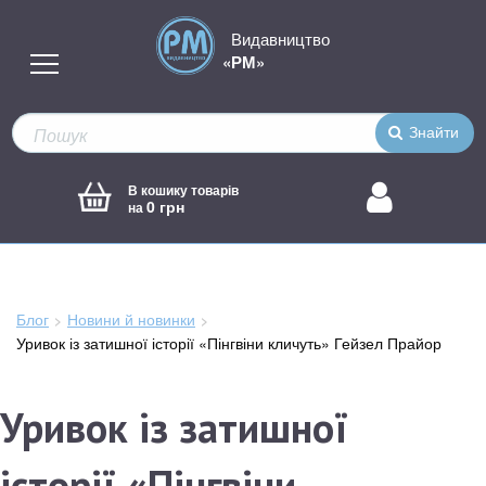
Видавництво
«РМ»
Знайти
В кошику товарів
0 грн
на
Блог
Новини й новинки
Зараз
Уривок із затишної історії «Пінгвіни кличуть» Гейзел Прайор
тут:
Уривок із затишної
історії «Пінгвіни