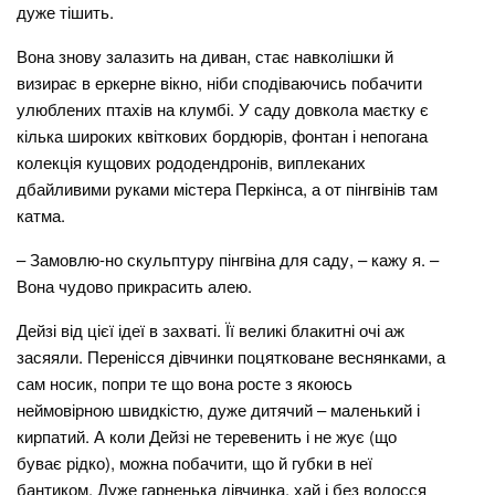
дуже тішить.
Вона знову залазить на диван, стає навколішки й
визирає в еркерне вікно, ніби сподіваючись побачити
улюблених птахів на клумбі. У саду довкола маєтку є
кілька широких квіткових бордюрів, фонтан і непогана
колекція кущових рододендронів, виплеканих
дбайливими руками містера Перкінса, а от пінгвінів там
катма.
– Замовлю-но скульптуру пінгвіна для саду, – кажу я. –
Вона чудово прикрасить алею.
Дейзі від цієї ідеї в захваті. Її великі блакитні очі аж
засяяли. Перенісся дівчинки поцятковане веснянками, а
сам носик, попри те що вона росте з якоюсь
неймовірною швидкістю, дуже дитячий – маленький і
кирпатий. А коли Дейзі не теревенить і не жує (що
буває рідко), можна побачити, що й губки в неї
бантиком. Дуже гарненька дівчинка, хай і без волосся