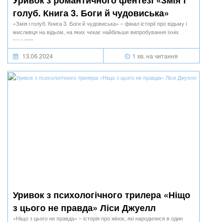
Уривок з романтичного фентезі «Змія і
голуб. Книга 3. Боги й чудовиська»
Шелбі Мег’юрін
«Змія і голуб. Книга 3. Боги й чудовиська» – фінал історії про відьму і
мисливця на відьом, на яких чекає найбільше випробування їхніх
почуттів.
13.06.2024
1 хв. на читання
Уривок з психологічного трилера «Ніщо
з цього не правда» Ліси Джуелл
«Ніщо з цього не правда» – історія про жінок, які народилися в один