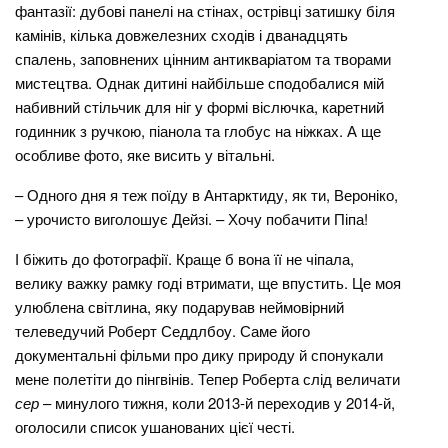
фантазії: дубові панелі на стінах, острівці затишку біля
камінів, кілька довжелезних сходів і дванадцять
спалень, заповнених цінним антикваріатом та творами
мистецтва. Однак дитині найбільше сподобалися мій
набивний стільчик для ніг у формі віслючка, каретний
годинник з ручкою, піанола та глобус на ніжках. А ще
особливе фото, яке висить у вітальні.
– Одного дня я теж поїду в Антарктиду, як ти, Вероніко,
– урочисто виголошує Дейзі. – Хочу побачити Піпа!
І біжить до фотографії. Краще б вона її не чіпала,
велику важку рамку годі втримати, ще впустить. Це моя
улюблена світлина, яку подарував неймовірний
телеведучий Роберт Седдлбоу. Саме його
документальні фільми про дику природу й спонукали
мене полетіти до пінгвінів. Тепер Роберта слід величати
сер
– минулого тижня, коли 2013-й переходив у 2014-й,
оголосили список ушанованих цієї честі.