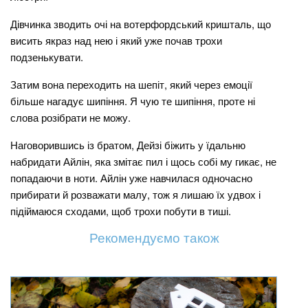
Дівчинка зводить очі на вотерфордський кришталь, що
висить якраз над нею і який уже почав трохи
подзенькувати.
Затим вона переходить на шепіт, який через емоції
більше нагадує шипіння. Я чую те шипіння, проте ні
слова розібрати не можу.
Наговорившись із братом, Дейзі біжить у їдальню
набридати Айлін, яка змітає пил і щось собі му гикає, не
попадаючи в ноти. Айлін уже навчилася одночасно
прибирати й розважати малу, тож я лишаю їх удвох і
підіймаюся сходами, щоб трохи побути в тиші.
Рекомендуємо також