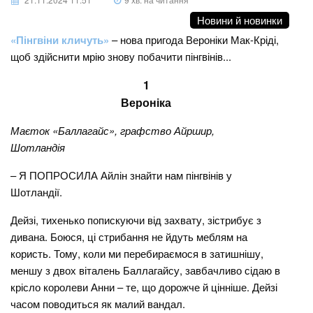
Новини й новинки
«Пінгвіни кличуть»
– нова пригода Вероніки Мак-Кріді,
щоб здійснити мрію знову побачити пінгвінів...
1
Вероніка
Маєток «Баллагайс», графство Айршир,
Шотландія
– Я ПОПРОСИЛА Айлін знайти нам пінгвінів у
Шотландії.
Дейзі, тихенько попискуючи від захвату, зістрибує з
дивана. Боюся, ці стрибання не йдуть меблям на
користь. Тому, коли ми перебираємося в затишнішу,
меншу з двох віталень Баллагайсу, завбачливо сідаю в
крісло королеви Анни – те, що дорожче й цінніше. Дейзі
часом поводиться як малий вандал.