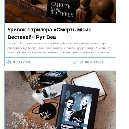
Уривок з трилера «Смерть місис
Вестевей» Рут Веа
Гарріет Вестевей знемагає від тягаря боргів, але раптовий лист про
спадщину від бабусі, якої вона нікого не знала, дарує надію. Як вчинить
героїня? Про це розповість трилер «Смерть місис Вестевей» Рут Веа.
07.03.2024
1 хв. на читання