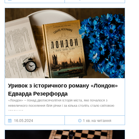
Уривок з історичного роману «Лондон»
Едварда Резерфорда
«Лондон» – понад двотисячолітня історія міста, яке почалося з
невеличкого поселення біля річки і за кілька століть стало світовою
столицею.
16.05.2024
1 хв. на читання