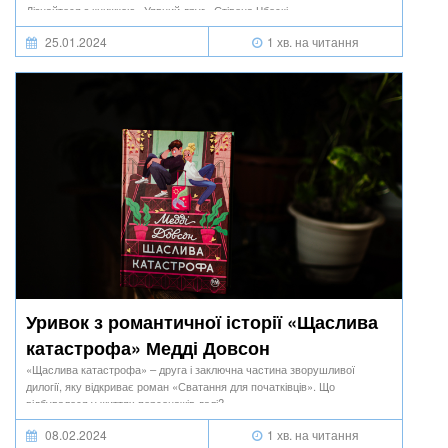
Дізнайтеся з книжкою «Уявний друг» Стівена Чбоскі.
25.01.2024
1 хв. на читання
Уривок з романтичної історії «Щаслива
катастрофа» Медді Довсон
«Щаслива катастрофа» – друга і заключна частина зворушливої
дилогії, яку відкриває роман «Сватання для початківців». Що
відбувалося у життях персонажів далі?
08.02.2024
1 хв. на читання