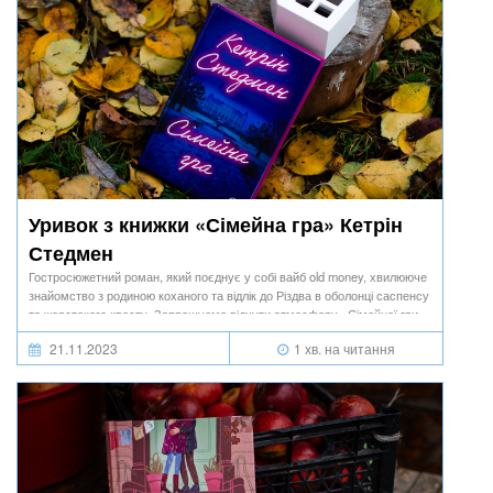
Уривок з книжки «Сімейна гра» Кетрін
Стедмен
Гостросюжетний роман, який поєднує у собі вайб old money, хвилююче
знайомство з родиною коханого та відлік до Різдва в оболонці саспенсу
та жорстокого квесту. Запрошуємо відчути атмосферу «Сімейної гри».
21.11.2023
1 хв. на читання