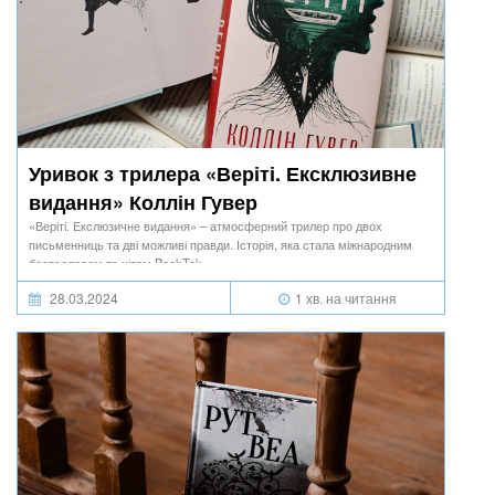
Уривок з трилера «Веріті. Ексклюзивне
видання» Коллін Гувер
«Веріті. Екслюзичне видання» – атмосферний трилер про двох
письменниць та дві можливі правди. Історія, яка стала міжнародним
бестселером та хітом BookTok.
28.03.2024
1 хв. на читання