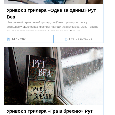
Уривок з трилера «Одне за одним» Рут
Веа
Напружений герметичний трилер, події якого розгортаються у
розкішному шале серед красивої пригоди Французьких Альп, – сніжна
зимова гостросюжетна історія «Одне за одним» Рут Веа.
14.12.2023
1 хв. на читання
Уривок з трилера «Гра в брехню» Рут