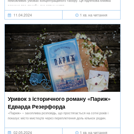
неможливих умовах концентраційного табору. Ця підліткова книжка
розкаже про дружбу, яка рятує життя.
11.04.2024
1 хв. на читання
Уривок з історичного роману «Париж»
Едварда Резерфорда
«Париж» – захоплива розповідь, що простягається на сотні років і
показує місто мистецтв через переплетення доль кількох родин.
02.05.2024
1 хв. на читання