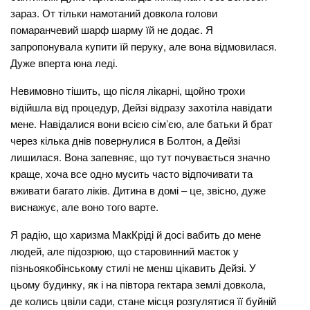
зараз. От тільки намотаний довкола голови
помаранчевий шарф шарму їй не додає. Я
запропонувала купити їй перуку, але вона відмовилася.
Дуже вперта юна леді.
Невимовно тішить, що після лікарні, щойно трохи
відійшла від процедур, Дейзі відразу захотіла навідати
мене. Навідалися вони всією сім’єю, але батьки й брат
через кілька днів повернулися в Болтон, а Дейзі
лишилася. Вона запевняє, що тут почувається значно
краще, хоча все одно мусить часто відпочивати та
вживати багато ліків. Дитина в домі – це, звісно, дуже
виснажує, але воно того варте.
Я радію, що харизма МакКріді й досі вабить до мене
людей, але підозрюю, що старовинний маєток у
пізньоякобінському стилі не менш цікавить Дейзі. У
цьому будинку, як і на півтора гектара землі довкола,
де колись цвіли сади, стане місця розгулятися її буйній