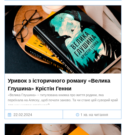
Уривок з історичного роману «Велика
Глушина» Крістін Генни
«Велика Глушина» – титулована книжка про життя родини, яка
переїхала на Аляску, щоб почати заново. Та чи стане цей суворий край
для них чистою сторінкою?
22.02.2024
1 хв. на читання