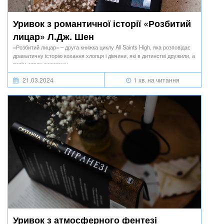
Уривок з романтичної історії «Розбитий
лицар» Л.Дж. Шен
«Розбитий лицар» – друга книжка циклу All Saints High, яка розповідає
драматичну історію кохання хлопця і дівчини, які в дитинстві дружили, а
потім стали ворогами.
21.03.2024
1 хв. на читання
Уривок з атмосферного фентезі