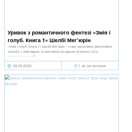
Уривок з романтичного фентезі «Змія і
голуб. Книга 1» Шелбі Мег’юрін
«Змія і голуб. Книга 1» Шелбі Мег’юрін – старт захопливої фентезійної
трилогії, у якій відьму та мисливця на відьом зв’язують пута
священного шлюбу.
06.06.2024
1 хв. на читання