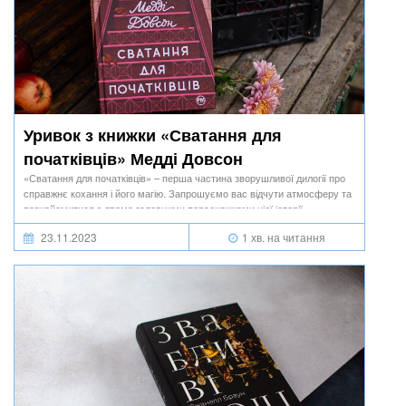
Уривок з книжки «Сватання для
початківців» Медді Довсон
«Сватання для початківців» – перша частина зворушливої дилогії про
справжнє кохання і його магію. Запрошуємо вас відчути атмосферу та
познайомитися з двома головними персонажками цієї історії.
23.11.2023
1 хв. на читання