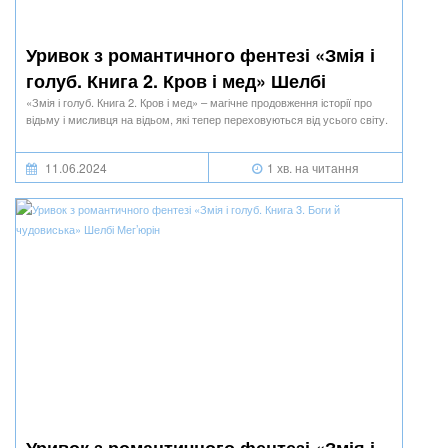
Уривок з романтичного фентезі «Змія і
голуб. Книга 2. Кров і мед» Шелбі
Мег’юрін
«Змія і голуб. Книга 2. Кров і мед» – магічне продовження історії про
відьму і мисливця на відьом, які тепер переховуються від усього світу.
11.06.2024
1 хв. на читання