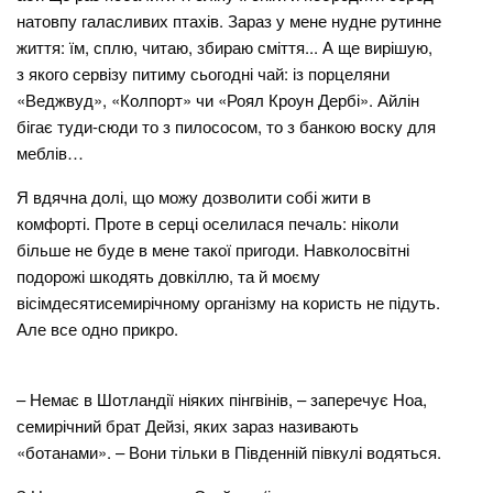
натовпу галасливих птахів. Зараз у мене нудне рутинне
життя: їм, сплю, читаю, збираю сміття... А ще вирішую,
з якого сервізу питиму сьогодні чай: із порцеляни
«Веджвуд», «Колпорт» чи «Роял Кроун Дербі». Айлін
бігає туди-сюди то з пилососом, то з банкою воску для
меблів…
Я вдячна долі, що можу дозволити собі жити в
комфорті. Проте в серці оселилася печаль: ніколи
більше не буде в мене такої пригоди. Навколосвітні
подорожі шкодять довкіллю, та й моєму
вісімдесятисемирічному організму на користь не підуть.
Але все одно прикро.
– Немає в Шотландії ніяких пінгвінів, – заперечує Ноа,
семирічний брат Дейзі, яких зараз називають
«ботанами». – Вони тільки в Південній півкулі водяться.