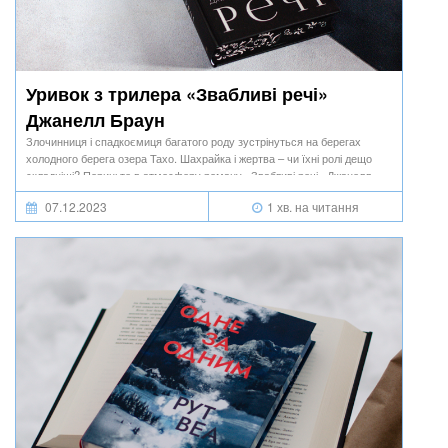
Уривок з трилера «Звабливі речі»
Джанелл Браун
Злочинниця і спадкоємиця багатого роду зустрінуться на берегах
холодного берега озера Тахо. Шахрайка і жертва – чи їхні ролі дещо
складніші? Пориньте в атмосферу роману «Звабливі речі» Джанелл
Браун.
07.12.2023
1 хв. на читання