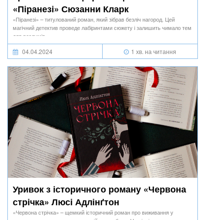
«Піранезі» Сюзанни Кларк
«Піранезі» – титулований роман, який зібрав безліч нагород. Цей
магічний детектив проведе лабіринтами сюжету і залишить чимало тем
для роздумів.
04.04.2024
1 хв. на читання
Уривок з історичного роману «Червона
стрічка» Люсі Адлінґтон
«Червона стрічка» – щемкий історичний роман про виживання у