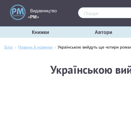
Видавництво
«РМ»
Книжки
Автори
Блог
Новини й новинки
Зараз
Українською вийдуть ще чотири рома
тут:
Українською ви