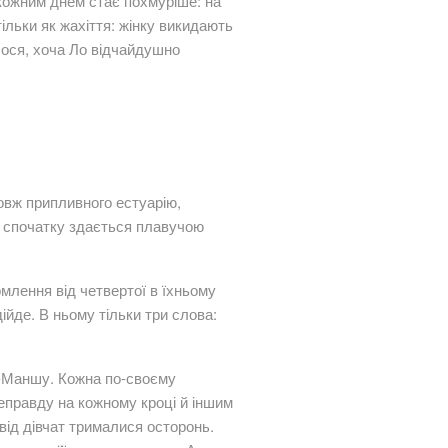
 кожним днем стає похмуріше: на
ільки як жахіття: жінку викидають
алося, хоча Ло відчайдушно
овж припливного естуарію,
що спочатку здається плавучою
омлення від четвертої в їхньому
ійде. В ньому тільки три слова:
а-Маншу. Кожна по-своєму
еправду на кожному кроці й іншим
 від дівчат трималися осторонь.