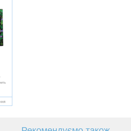
4
нить
ання
Рекомендуємо також