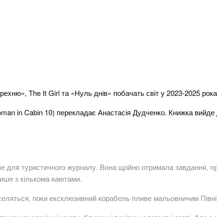
ехню», The It Girl та «Нуль днів» побачать світ у 2023-2025 рока
man in Cabin 10) перекладає Анастасія Дудченко. Книжка вийде 
ше для туристичного журналу. Вона щойно отримала завдання, про
лише з кількома каютами.
веселяться, поки ексклюзивний корабель пливе мальовничим Півн