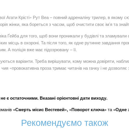
ої Агати Крісті» Рут Веа – повний адреналіну трилер, в якому сю
орія жінки, яка бореться з часом, щоб очистити своє ім’я та зна
віка Ґейба для того, щоб вони проникали у будівлі та зламувал
ких місць в охороні. Та після того, як одне рутинне завдання п
м. А поліція вже має підозрювану – її.
нчуються варіанти. Треба вирішувати, кому можна довіряти, набл
и, чия «провокативна проза тримає читачів на гачку і не дозволяє
не є остаточними. Вказані орієнтовні дати виходу.
оманів
«Смерть місис Вестевей», «Поворот ключа»
та
«Одне 
Рекомендуємо також