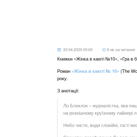
20.04.2023 00:00
6 хв. на читання
Книжки «Жінка в каюті №10», «Гра в бр
Роман
«Жінка в каюті № 10»
(The Wo
року.
З анотації:
Ло Блеклок – журналістка, яка пи
на розкішному круїзному лайнері 
Небо чисте, води спокійні, гості 