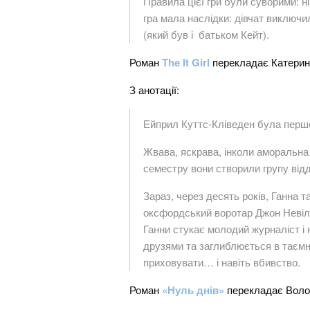
Правила цієї гри були суворими: н
гра мала наслідки: дівчат виключи
(який був і батьком Кейт).
Роман
The It Girl
перекладає Катерина
З анотації:
Ейприл Куттс-Кліведен була перш
Жвава, яскрава, інколи аморальна 
семестру вони створили групу відда
Зараз, через десять років, Ганна т
оксфордський воротар Джон Невілл,
Ганни стукає молодий журналіст і 
друзями та заглиблюється в таємни
приховувати… і навіть вбивство.
Роман
«Нуль днів»
перекладає Волод