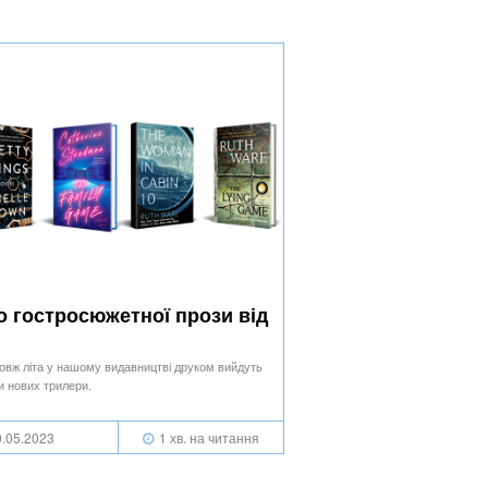
о гостросюжетної прози від
овж літа у нашому видавництві друком вийдуть
и нових трилери.
.05.2023
1 хв. на читання