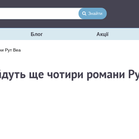
Знайти
Блог
Акції
ни Рут Веа
йдуть ще чотири романи Р