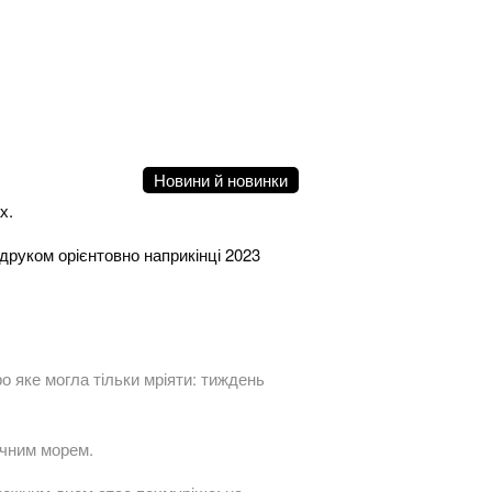
Новини й новинки
х.
друком орієнтовно наприкінці 2023
 яке могла тільки мріяти: тиждень
ічним морем.