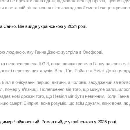
іколи не брехати одна одній; відмовлятися від брехні, щойно відч
ли в останній рік навчання після загадкової смерті ексцентричн
 Сайко. Він вийде українською у 2024 році.
ою людиною, яку Ганна Джонс зустріла в Оксфорді.
та неперевершена It Girl, вона швидко вивела Ганну на свою сліп
них і нерозлучних друзів: Вілл, Г’ю, Райан та Емілі. До кінця д
а Вілл в очікуванні першої дитини, а чоловік, засуджений за вби
 помер у в'язниці. Полегшення від того, що минуле залишилося 
надає нові докази того, що Невілл міг бути невинним. Коли Ганна
цю смерті Ейприл, вона розуміє, що всім друзям, яких вона, як 
имир Чайковський. Роман вийде українською у 2025 році.