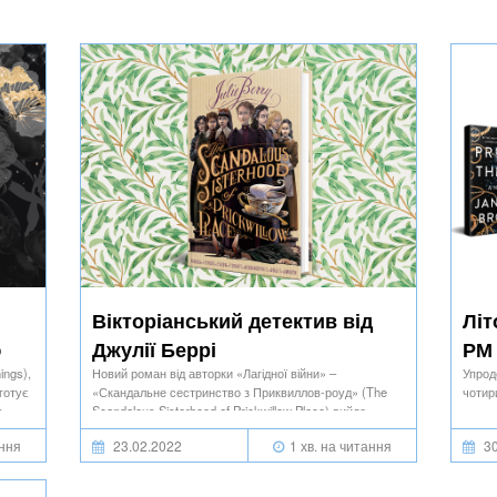
Вікторіанський детектив від
Літ
ю
Джулії Беррі
РМ
ings),
Новий роман від авторки «Лагідної війни» –
Упрод
 готує
«Скандальне сестринство з Приквиллов-роуд» (The
чотир
у
Scandalous Sisterhood of Prickwillow Place) вийде
українською наприкінці 2022 – на початку 2023 року.
ання
23.02.2022
1 хв. на читання
30
Перекладає Марія Головко.