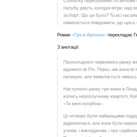
Спочатку перебування Ло вельми пр
палубу дмуть холодні вітри, над н
за борт. Що це було? Та всі пасажи
намагається повідомити, що щось (
Роман
«Гра в брехню»
перекладає Ге
З анотації:
Прохолодного червневого ранку жі
відомого як Річ. Перш, ніж вона в
палицею, але виявляється чимось 
Наступного ранку три жінки в Лонд
колись нерозлучному квартеті, Кей
«Ти мені потрібна».
Ці четверо були найкращими подру
відрізнялася, але вони були неро
учням, і викладачам, і про серйоз