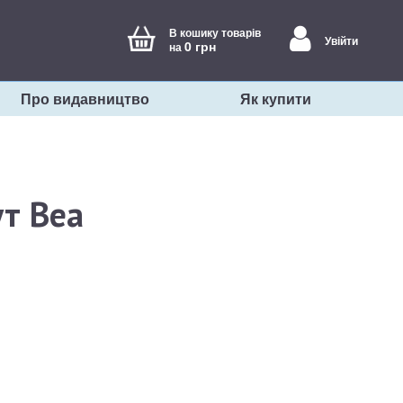
В кошику товарів
Увійти
0 грн
на
Про видавництво
Як купити
ут Веа