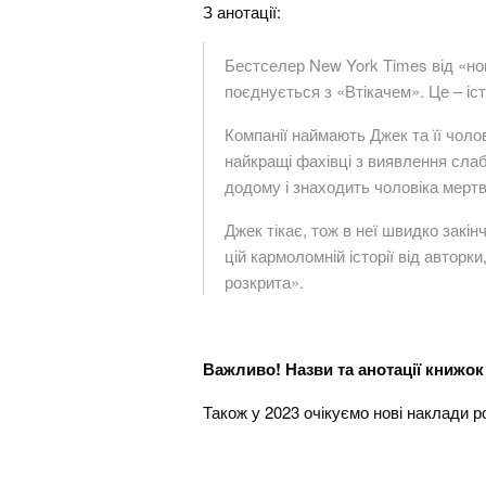
З анотації:
Бестселер New York Times від «нов
поєднується з «Втікачем». Це – іст
Компанії наймають Джек та її чоло
найкращі фахівці з виявлення слаб
додому і знаходить чоловіка мертви
Джек тікає, тож в неї швидко закі
цій кармоломній історії від авторк
розкрита».
Важливо! Назви та анотації книжок 
Також у 2023 очікуємо нові наклади р