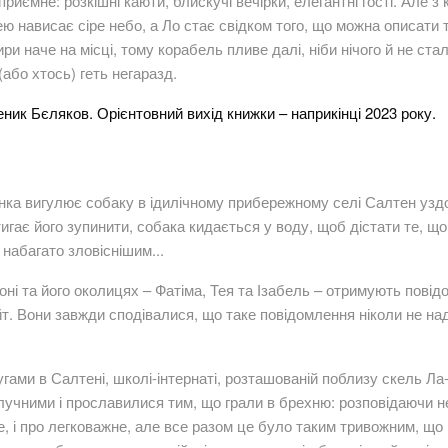
иємне: розкішні каюти, блискучі вечірки, елегантні гості. Але з
ею нависає сіре небо, а Ло стає свідком того, що можна описати т
ри наче на місці, тому корабель пливе далі, ніби нічого й не ст
або хтось) геть негаразд.
ник Бєляков. Орієнтовний вихід книжки – наприкінці 2023 року.
нка вигулює собаку в ідилічному прибережному селі Салтен узд
стигає його зупинити, собака кидається у воду, щоб дістати те, 
набагато зловіснішим...
оні та його околицях – Фатіма, Тея та Ізабель – отримують повід
т. Вони завжди сподівалися, що таке повідомлення ніколи не над
гами в Салтені, школі-інтернаті, розташованій поблизу скель Л
злучними і прославилися тим, що грали в брехню: розповідаючи н
не, і про легковажне, але все разом це було таким тривожним, що