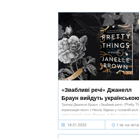
«Звабливі речі» Джанелл
Браун вийдуть українсько
Трилер Джанелл Браун «Звабливі речі» (Pretty Th
екранізацію якого з Ніколь Кідман у головній ролі
стрімінговий сервіс Amazon, вийде українською 
серпні-вересні 2022 року. Перекладає Сергій
18.01.2022
1 хв. на чит
Ковальчук.