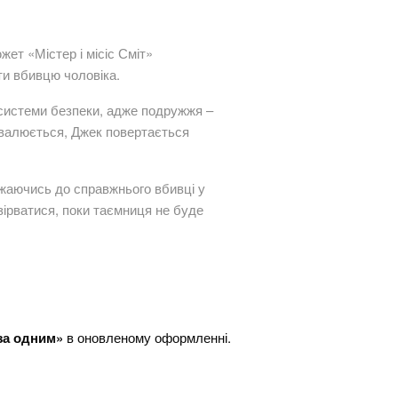
жет «Містер і місіс Сміт»
йти вбивцю чоловіка.
и системи безпеки, адже подружжя –
ровалюється, Джек повертається
ижаючись до справжнього вбивці у
 зірватися, поки таємниця не буде
за одним»
в оновленому оформленні.