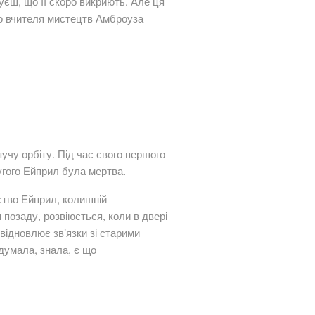
уєш, що її скоро викриють. Але ця
ого вчителя мистецтв Амброуза
учу орбіту. Під час свого першого
ругого Ейприл була мертва.
вство Ейприл, колишній
позаду, розвіюється, коли в двері
 відновлює зв’язки зі старими
думала, знала, є що