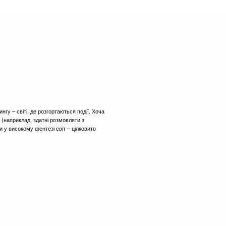
гу – світі, де розгортаються події. Хоча
 (наприклад, здатні розмовляти з
и у високому фентезі світ – цілковито