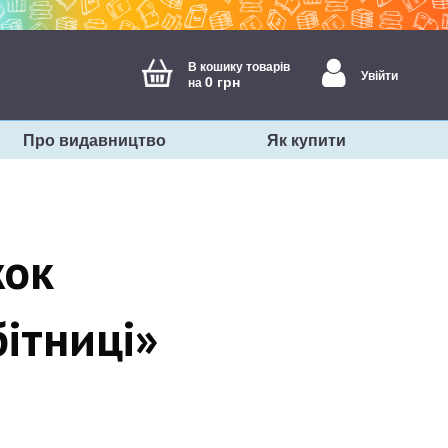
В кошику товарів
Увійти
0 грн
на
Про видавництво
Як купити
жок
бітниці»