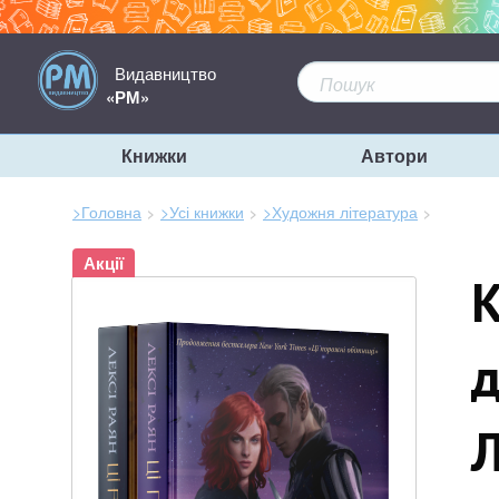
Видавництво
«РМ»
Книжки
Автори
>Головна
>Усі книжки
>Художня література
Зараз
Акції
тут:
К
д
Л