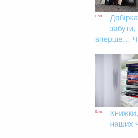
Добірка
Блог
забути,
вперше… Ча
Книжки,
Блог
наших ч