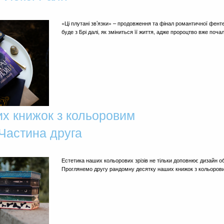
«Ці плутані зв’язки» – продовження та фінал романтичної фентез
буде з Брі далі, як зміниться її життя, адже пророцтво вже по
х книжок з кольоровим
 Частина друга
Естетика наших кольорових зрізів не тільки доповнює дизайн о
Проглянемо другу рандомну десятку наших книжок з кольоров