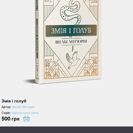
Змія і голуб
Автор:
Шелбі Мег'юрін
Серія:
Фантастичні світи
500
грн