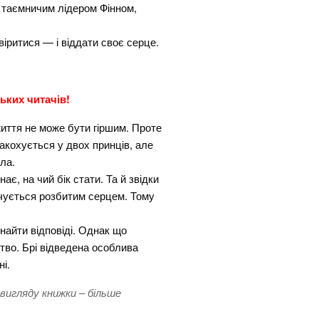
м таємничим лідером Фінном,
іритися — і віддати своє серце.
ьких читачів!
життя не може бути гіршим. Проте
акохується у двох принців, але
ла.
ає, на чий бік стати. Та й звідки
нчується розбитим серцем. Тому
найти відповіді. Однак що
тво. Брі відведена особлива
і.
 вигляду книжки – більше