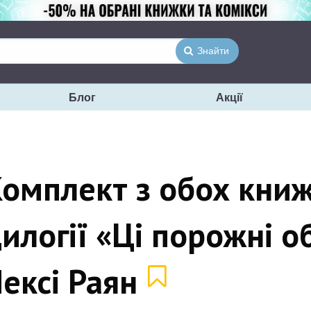
Знайти
Блог
Акції
омплект з обох кни
илогії «Ці порожні о
ексі Раян