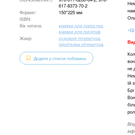
Нем
617-8373-70-2
нам
Формат:
150*225 мм
Опи
ISBN:
Вік читача:
книжки для дорослих,
«Ці
книжки для підлітків
Жанр:
художня література,
Вид
підліткова література
Кол
Додати у список побажань
вон
не 
Нем
їй 
Брі
Вон
біл
рол
Віз
інф