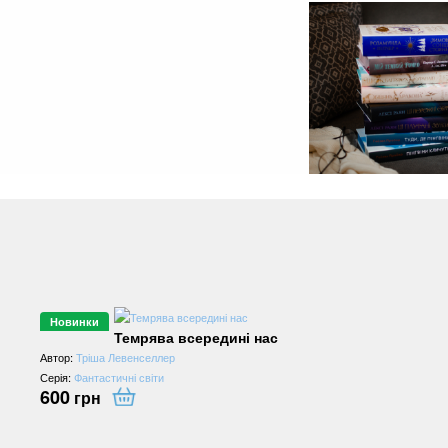
Новинки
Темрява всередині нас
Автор:
Тріша Левенселлер
Серія:
Фантастичні світи
600
грн