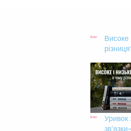
Високе 
Блог
різниця
Уривок 
Блог
зв’язки