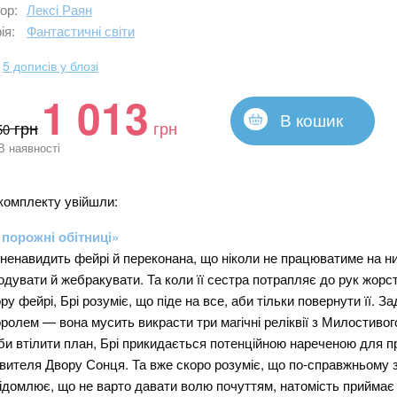
ор:
Лексі Раян
ія:
Фантастичні світи
5 дописів у блозі
1 013
В кошик
грн
грн
50
В наявності
комплекту увійшли:
 порожні обітниці»
 ненавидить фейрі й переконана, що ніколи не працюватиме на н
одувати й жебракувати. Та коли її сестра потрапляє до рук жор
ру фейрі, Брі розуміє, що піде на все, аби тільки повернути її. З
оролем — вона мусить викрасти три магічні реліквії з Милостивог
и втілити план, Брі прикидається потенційною нареченою для п
вителя Двору Сонця. Та вже скоро розуміє, що по-справжньому 
ідомлює, що не варто давати волю почуттям, натомість приймає