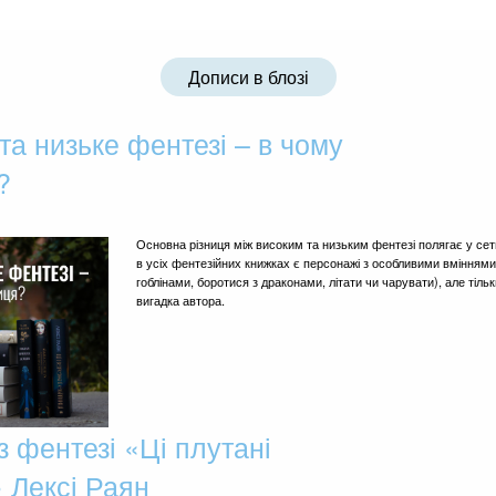
Дописи в блозі
та низьке фентезі – в чому
?
Основна різниця між високим та низьким фентезі полягає у сетин
в усіх фентезійних книжках є персонажі з особливими вміннями
гоблінами, боротися з драконами, літати чи чарувати), але тільк
вигадка автора.
з фентезі «Ці плутані
» Лексі Раян