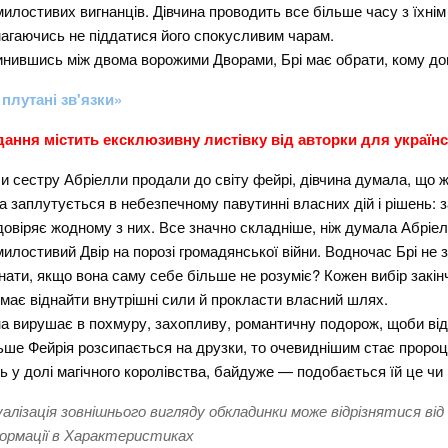
илостивих вигнанців. Дівчина проводить все більше часу з їхні
агаючись не піддатися його спокусливим чарам.
нившись між двома ворожими Дворами, Брі має обрати, кому дов
 плутані зв'язки»
ання містить ексклюзивну листівку від авторки для українс
и сестру Абріелли продали до світу фейрі, дівчина думала, що 
а заплутується в небезпечному павутинні власних дій і рішень: з
довіряє жодному з них. Все значно складніше, ніж думала Абріел
илостивий Двір на порозі громадянської війни. Водночас Брі не зн
знати, якщо вона саму себе більше не розуміє? Кожен вибір закі
 має віднайти внутрішні сили й прокласти власний шлях.
а вирушає в похмуру, захопливу, романтичну подорож, щоби від
ьше Фейрія розсипається на друзки, то очевиднішим стає пророц
ь у долі магічного королівства, байдуже — подобається їй це чи н
уалізація зовнішнього вигляду обкладинки може відрізнятися від
ормації в Характеристиках