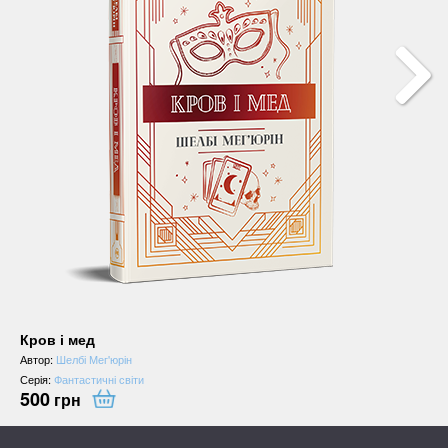
Кров і мед
Автор:
Шелбі Мег'юрін
Серія:
Фантастичні світи
500
грн