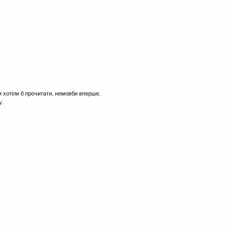
и хотіли б прочитати, немовби вперше.
у.