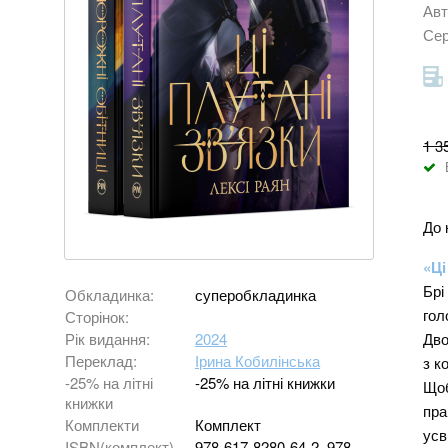
Авт
Сер
1 3
До 
«Ці
Брі
Обкладинка:
суперобкладинка
гол
Сторінок:
Дво
Рік видання:
2024
Переклад:
Ірина Кобилінська
з к
-25% на літні
-25% на літні книжки
Щоб
книжки
пра
Комплекти
Комплект
усв
ISBN(комплект)
978-617-8280-64-2, 978-