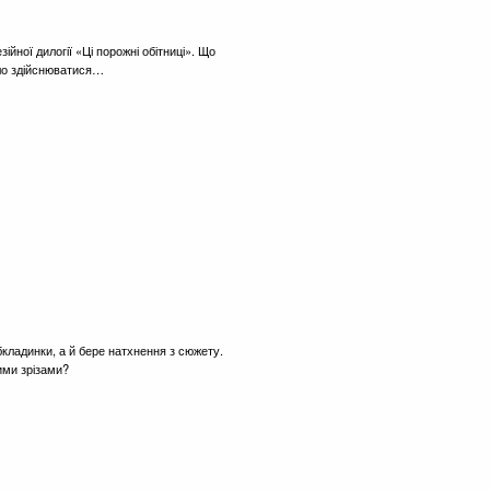
ійної дилогії «Ці порожні обітниці». Що
чало здійснюватися…
бкладинки, а й бере натхнення з сюжету.
ими зрізами?