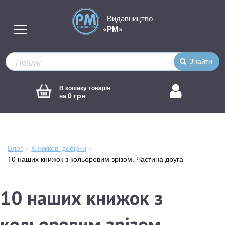
Видавництво
«РМ»
Знайти
В кошику товарів
0 грн
на
Блог
Книжкові добірки
Зараз
10 наших книжок з кольоровим зрізом. Частина друга
тут:
10 наших книжок з
кольоровим зрізом.