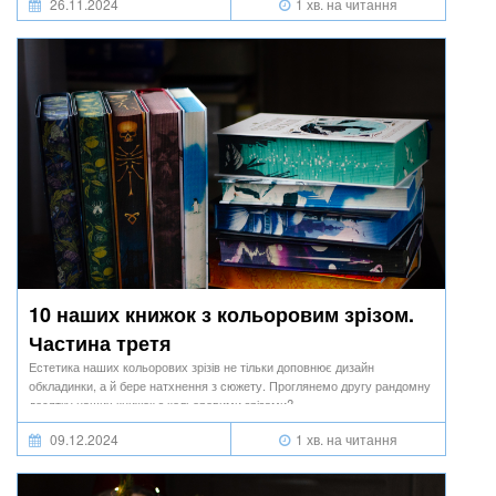
26.11.2024
1 хв. на читання
10 наших книжок з кольоровим зрізом.
Частина третя
Естетика наших кольорових зрізів не тільки доповнює дизайн
обкладинки, а й бере натхнення з сюжету. Проглянемо другу рандомну
десятку наших книжок з кольоровими зрізами?
09.12.2024
1 хв. на читання