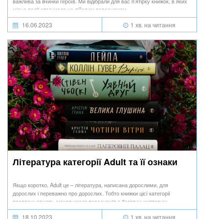
важлива за вчинки героїв. Ми відібрали для вас п’ятірку книжок, в яких
місце події стає мало не дійовим персонажем.
16.06.2023
1 хв. на читання
Література категорії Adult та її ознаки
Якщо коротко, Adult це – література, написана дорослими, для
дорослих і переважно про дорослих. Тобто книжки цієї категорії
пропрацьовують сюжет через персонажів з багатим життєвим
досвідом, набутим упродовж життя.
18.10.2023
1 хв. на читання