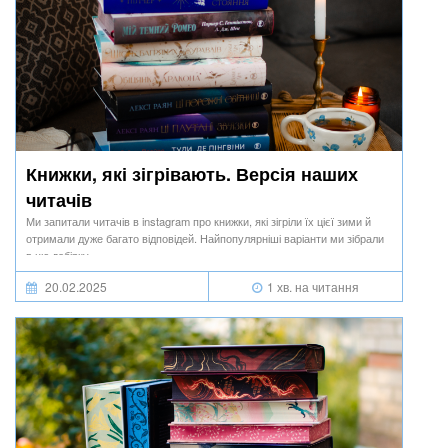
Книжки, які зігрівають. Версія наших
читачів
Ми запитали читачів в instagram про книжки, які зігріли їх цієї зими й
отримали дуже багато відповідей. Найпопулярніші варіанти ми зібрали
в цю добірку.
20.02.2025
1 хв. на читання