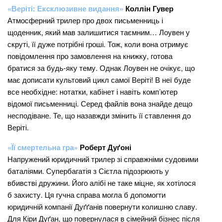
«Веріті: Ексклюзивне видання»
Коллін Гувер
Атмосферний трилер про двох письменниць і
щоденник, який мав залишитися таємним… Лоувен у
скруті, її дуже потрібні гроші. Тож, коли вона отримує
повідомлення про замовлення на книжку, готова
братися за будь-яку тему. Однак Лоувен не очікує, що
має дописати культовий цикл самої Веріті! В неї буде
все необхідне: нотатки, кабінет і навіть комп’ютер
відомої письменниці. Серед файлів вона знайде дещо
несподіване. Те, що назавжди змінить її ставлення до
Веріті.
«Її смертельна гра»
Роберт Дуґоні
Напружений юридичний трилер зі справжніми судовими
баталіями. Супербагатія з Сієтла підозрюють у
вбивстві дружини. Його алібі не таке міцне, як хотілося
б захисту. Ця гучна справа могла б допомогти
юридичній компанії Дуґґанів повернути колишню славу.
Для Кіри Дуґан, що повернулася в сімейний бізнес після