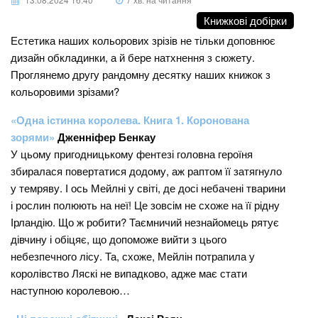
Книжкові добірки
Естетика наших кольорових зрізів не тільки доповнює
дизайн обкладинки, а й бере натхнення з сюжету.
Проглянемо другу рандомну десятку наших книжок з
кольоровими зрізами?
«Одна істинна королева. Книга 1. Коронована
зорями»
Дженніфер Бенкау
У цьому пригодницькому фентезі головна героїня
збиралася повертатися додому, аж раптом її затягнуло
у темряву. І ось Мейлні у світі, де досі небачені тварини
і рослин полюють на неї! Це зовсім не схоже на її рідну
Ірландію. Що ж робити? Таємничий незнайомець рятує
дівчину і обіцяє, що допоможе вийти з цього
небезпечного лісу. Та, схоже, Мейлін потрапила у
королівство Ляскі не випадково, адже має стати
наступною королевою…