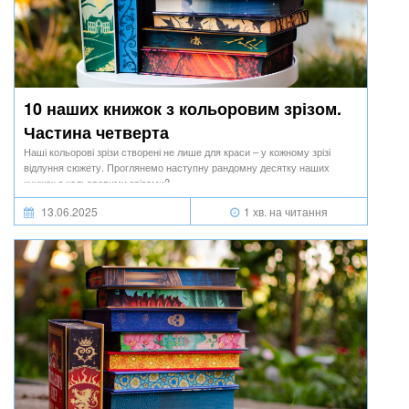
10 наших книжок з кольоровим зрізом.
Частина четверта
Наші кольорові зрізи створені не лише для краси – у кожному зрізі
відлуння сюжету. Проглянемо наступну рандомну десятку наших
книжок з кольоровими зрізами?
13.06.2025
1 хв. на читання