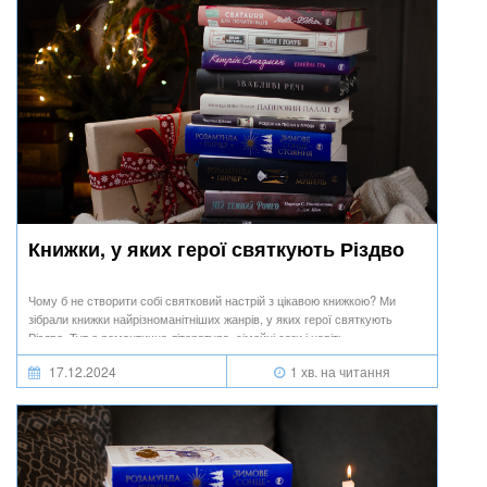
Книжки, у яких герої святкують Різдво
Чому б не створити собі святковий настрій з цікавою книжкою? Ми
зібрали книжки найрізноманітніших жанрів, у яких герої святкують
Різдво. Тут є романтична література, сімейні саги і навіть
гостросюжетна проза!
17.12.2024
1 хв. на читання