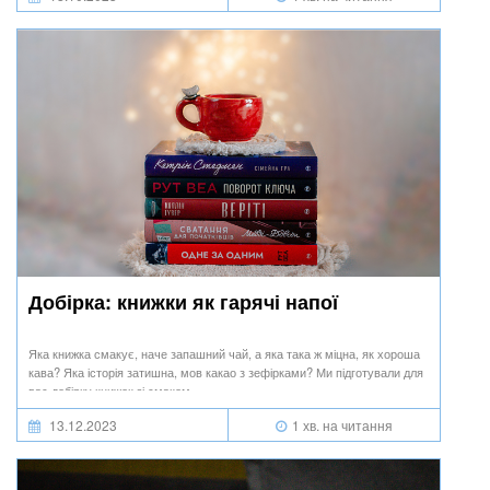
Добірка: книжки як гарячі напої
Яка книжка смакує, наче запашний чай, а яка така ж міцна, як хороша
кава? Яка історія затишна, мов какао з зефірками? Ми підготували для
вас добірку книжок зі смаком.
13.12.2023
1 хв. на читання