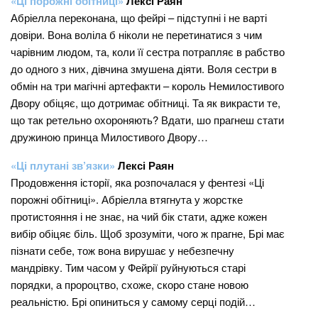
«Ці порожні обітниці»
Лексі Раян
Абріелла переконана, що фейрі – підступні і не варті
довіри. Вона воліла б ніколи не перетинатися з чим
чарівним людом, та, коли її сестра потрапляє в рабство
до одного з них, дівчина змушена діяти. Воля сестри в
обмін на три магічні артефакти – король Немилостивого
Двору обіцяє, що дотримає обітниці. Та як викрасти те,
що так ретельно охороняють? Вдати, шо прагнеш стати
дружиною принца Милостивого Двору…
«Ці плутані зв’язки»
Лексі Раян
Продовження історії, яка розпочалася у фентезі «Ці
порожні обітниці». Абріелла втягнута у жорстке
протистояння і не знає, на чий бік стати, адже кожен
вибір обіцяє біль. Щоб зрозуміти, чого ж прагне, Брі має
пізнати себе, тож вона вирушає у небезпечну
мандрівку. Тим часом у Фейрії руйнуються старі
порядки, а пророцтво, схоже, скоро стане новою
реальністю. Брі опиниться у самому серці подій…