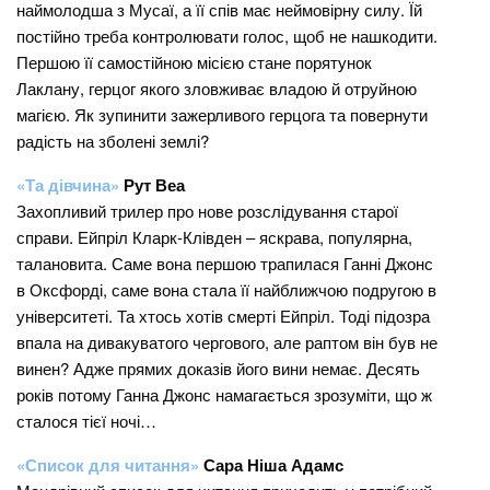
наймолодша з Мусаї, а її спів має неймовірну силу. Їй
постійно треба контролювати голос, щоб не нашкодити.
Першою її самостійною місією стане порятунок
Лаклану, герцог якого зловживає владою й отруйною
магією. Як зупинити зажерливого герцога та повернути
радість на зболені землі?
«Та дівчина»
Рут Веа
Захопливий трилер про нове розслідування старої
справи. Ейпріл Кларк-Клівден – яскрава, популярна,
талановита. Саме вона першою трапилася Ганні Джонс
в Оксфорді, саме вона стала її найближчою подругою в
університеті. Та хтось хотів смерті Ейпріл. Тоді підозра
впала на дивакуватого чергового, але раптом він був не
винен? Адже прямих доказів його вини немає. Десять
років потому Ганна Джонс намагається зрозуміти, що ж
сталося тієї ночі…
«Список для читання»
Сара Ніша Адамс