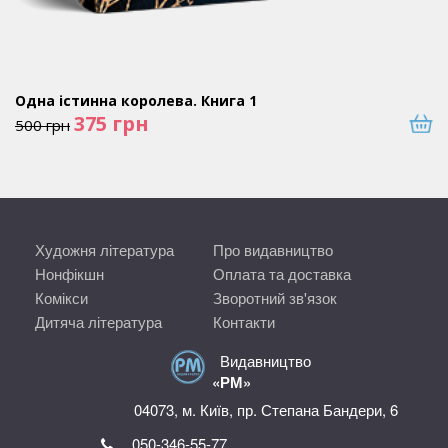
Одна істинна королева. Книга 1
375
грн
500
грн
Художня література
Про видавництво
Нонфікшн
Оплата та доставка
Комікси
Зворотний зв'язок
Дитяча література
Контакти
Видавництво
«РМ»
04073, м. Київ, пр. Степана Бандери, 6
050-346-55-77