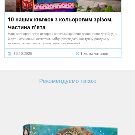
10 наших книжок з кольоровим зрізом.
Частина п’ята
Наші кольорові зрізи створені не тільки красиве доповнення дизайну, а
й арт, натхненний сюжетом. Гайда розглядати наступну рандомну
десятку наших книжок з кольоровими зрізами?
16.10.2025
1 хв. на читання
Рекомендуємо також