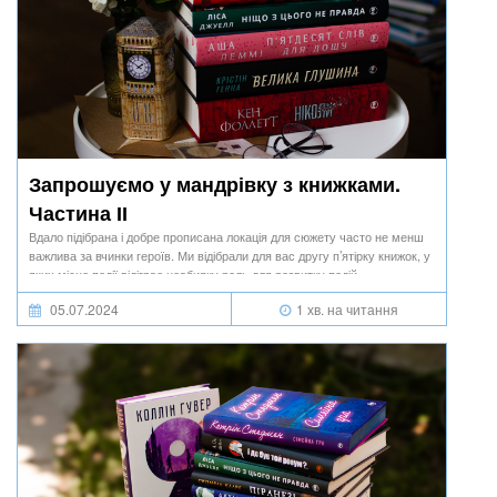
Запрошуємо у мандрівку з книжками.
Частина ІІ
Вдало підібрана і добре прописана локація для сюжету часто не менш
важлива за вчинки героїв. Ми відібрали для вас другу п’ятірку книжок, у
яких місце події відіграє неабияку роль для розвитку подій.
05.07.2024
1 хв. на читання