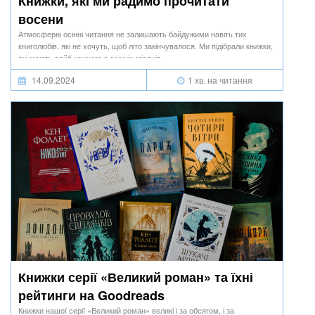
Книжки, які ми радимо прочитати
восени
Атмосферні осінні читання не залишають байдужими навіть тих
книголюбів, які не хочуть, щоб літо закінчувалося. Ми підібрали книжки,
які мають вайб кожного з осінніх місяців.
14.09.2024
1 хв. на читання
Книжки серії «Великий роман» та їхні
рейтинги на Goodreads
Книжки нашої серії «Великий роман» великі і за обсягом, і за