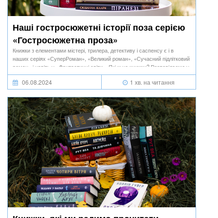
Наші гостросюжетні історії поза серією
«Гостросюжетна проза»
Книжки з елементами містері, трилера, детективу і саспенсу є і в
наших серіях «СуперРоман», «Великий роман», «Сучасний підлітковий
роман» і навіть у «Фантастичні світи». Які ж це книжки? Розповідаємо у
цій добірці.
06.08.2024
1 хв. на читання