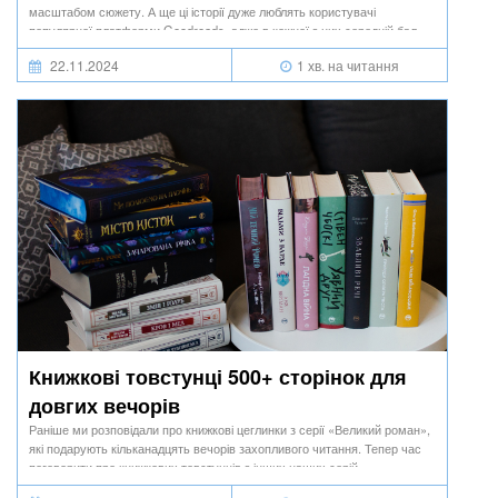
масштабом сюжету. А ще ці історії дуже люблять користувачі
популярної платформи Goodreads, адже в кожної з них середній бал
більше 4 зірочок.
22.11.2024
1 хв. на читання
Книжкові товстунці 500+ сторінок для
довгих вечорів
Раніше ми розповідали про книжкові цеглинки з серії «Великий роман»,
які подарують кільканадцять вечорів захопливого читання. Тепер час
поговорити про книжкових товстунців з інших наших серій.