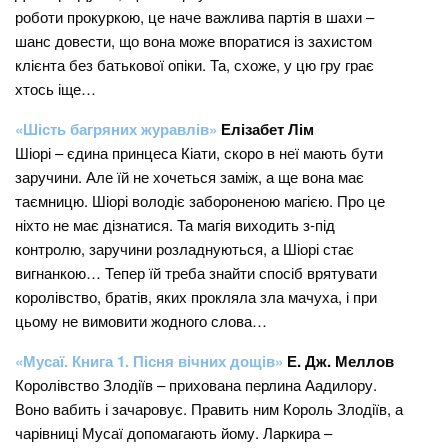
роботи прокуркою, це наче важлива партія в шахи –
шанс довести, що вона може впоратися із захистом
клієнта без батькової опіки. Та, схоже, у цю гру грає
хтось іще…
«Шість багряних журавлів»
Елізабет Лім
Шіорі – єдина принцеса Кіати, скоро в неї мають бути
заручини. Але їй не хочеться заміж, а ще вона має
таємницю. Шіорі володіє забороненою магією. Про це
ніхто не має дізнатися. Та магія виходить з-під
контролю, заручини розладнуються, а Шіорі стає
вигнанкою… Тепер їй треба знайти спосіб врятувати
королівство, братів, яких прокляла зла мачуха, і при
цьому не вимовити жодного слова…
«Мусаї. Книга 1. Пісня вічних дощів»
Е. Дж. Меллов
Королівство Злодіїв – прихована перлина Аадилору.
Воно вабить і зачаровує. Править ним Король Злодіїв, а
чарівниці Мусаї допомагають йому. Ларкира –