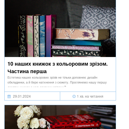
10 наших книжок з кольоровим зрізом.
Частина перша
Естетика наших кольорових зрізів не тільки доповнює дизайн
обкладинки, а й бере натхнення з сюжету. Проглянемо нашу першу
десятку книжок з кольоровими зрізами?
29.01.2024
1 хв. на читання