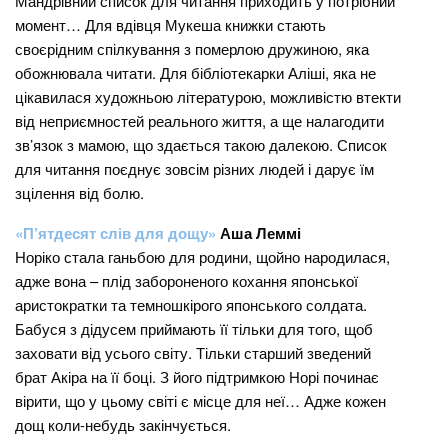
Мандрівний список для читання приходить у потрібний
момент… Для вдівця Мукеша книжки стають
своєрідним спілкування з померлою дружиною, яка
обожнювала читати. Для бібліотекарки Аліші, яка не
цікавилася художньою літературою, можливістю втекти
від неприємностей реального життя, а ще налагодити
зв’язок з мамою, що здається такою далекою. Список
для читання поєднує зовсім різних людей і дарує їм
зцілення від болю.
«П’ятдесят слів для дощу»
Аша Леммі
Норіко стала ганьбою для родини, щойно народилася,
адже вона – плід забороненого кохання японської
аристократки та темношкірого японського солдата.
Бабуся з дідусем приймають її тільки для того, щоб
заховати від усього світу. Тільки старший зведений
брат Акіра на її боці. З його підтримкою Норі починає
вірити, що у цьому світі є місце для неї… Адже кожен
дощ коли-небудь закінчується.