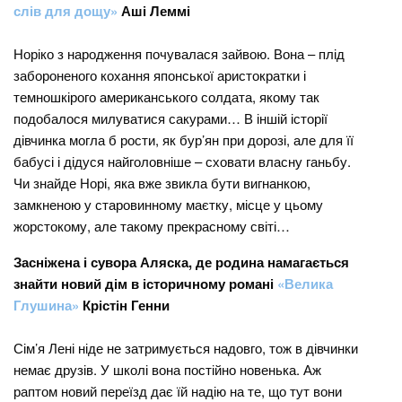
слів для дощу»
Аші Леммі
Норіко з народження почувалася зайвою. Вона – плід
забороненого кохання японської аристократки і
темношкірого американського солдата, якому так
подобалося милуватися сакурами… В іншій історії
дівчинка могла б рости, як бур’ян при дорозі, але для її
бабусі і дідуся найголовніше – сховати власну ганьбу.
Чи знайде Норі, яка вже звикла бути вигнанкою,
замкненою у старовинному маєтку, місце у цьому
жорстокому, але такому прекрасному світі…
Засніжена і сувора Аляска, де родина намагається
знайти новий дім в історичному романі
«Велика
Глушина»
Крістін Генни
Сім’я Лені ніде не затримується надовго, тож в дівчинки
немає друзів. У школі вона постійно новенька. Аж
раптом новий переїзд дає їй надію на те, що тут вони