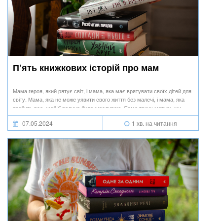
П’ять книжкових історій про мам
Мама героя, який рятує світ, і мама, яка має врятувати своїх дітей для
світу. Мама, яка не може уявити свого життя без малечі, і мама, яка
зробить все, щоб її родина була щасливою. Саме таких матусь ми
зібрали у нашій весняній книжковій добірці.
07.05.2024
1 хв. на читання