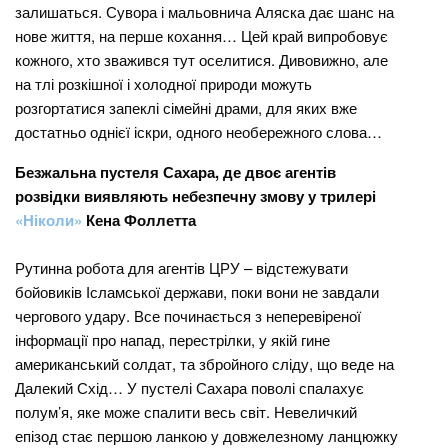
залишаться. Сувора і мальовнича Аляска дає шанс на
нове життя, на перше кохання… Цей край випробовує
кожного, хто зважився тут оселитися. Дивовижно, але
на тлі розкішної і холодної природи можуть
розгортатися запеклі сімейні драми, для яких вже
достатньо однієї іскри, одного необережного слова…
Безжальна пустеля Сахара, де двоє агентів
розвідки виявляють небезпечну змову у трилері
«Ніколи»
Кена Фоллетта
Рутинна робота для агентів ЦРУ – відстежувати
бойовиків Ісламської держави, поки вони не завдали
чергового удару. Все починається з неперевіреної
інформації про напад, перестрілки, у якій гине
американський солдат, та збройного сліду, що веде на
Далекий Схід… У пустелі Сахара поволі спалахує
полум’я, яке може спалити весь світ. Невеличкий
епізод стає першою ланкою у довжелезному ланцюжку