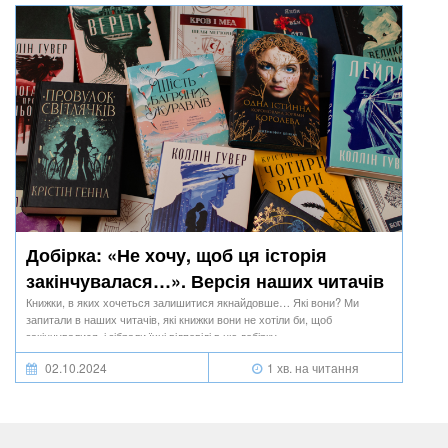
Добірка: «Не хочу, щоб ця історія
закінчувалася…». Версія наших читачів
Книжки, в яких хочеться залишитися якнайдовше… Які вони? Ми
запитали в наших читачів, які книжки вони не хотіли би, щоб
закінчувалися, і зібрали їхні відповіді в цю добірку.
02.10.2024
1 хв. на читання