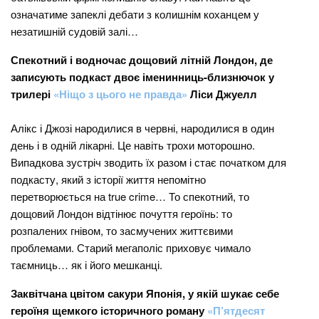
означатиме запеклі дебати з колишнім коханцем у
незатишній судовій залі…
Спекотний і водночас дощовий літній Лондон, де
записують подкаст двоє іменинниць-близнючок у
трилері
«Ніщо з цього не правда»
Ліси Джуелл
Алікс і Джозі народилися в червні, народилися в один
день і в одній лікарні. Це навіть трохи моторошно.
Випадкова зустріч зводить їх разом і стає початком для
подкасту, який з історії життя непомітно
перетворюється на true crime… То спекотний, то
дощовий Лондон відтінює почуття героїнь: то
розпалених гнівом, то засмучених життєвими
проблемами. Старий мегаполіс приховує чимало
таємниць… як і його мешканці.
Заквітчана цвітом сакури Японія, у якій шукає себе
героїня щемкого історичного роману
«П’ятдесят