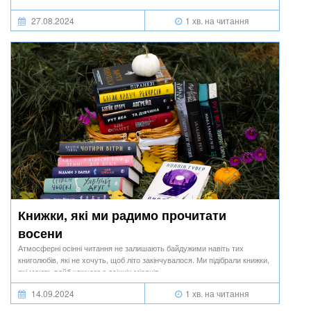
добірки.
27.08.2024
1 хв. на читання
Книжки, які ми радимо прочитати
восени
Атмосферні осінні читання не залишають байдужими навіть тих
книголюбів, які не хочуть, щоб літо закінчувалося. Ми підібрали книжки,
які мають вайб кожного з осінніх місяців.
14.09.2024
1 хв. на читання