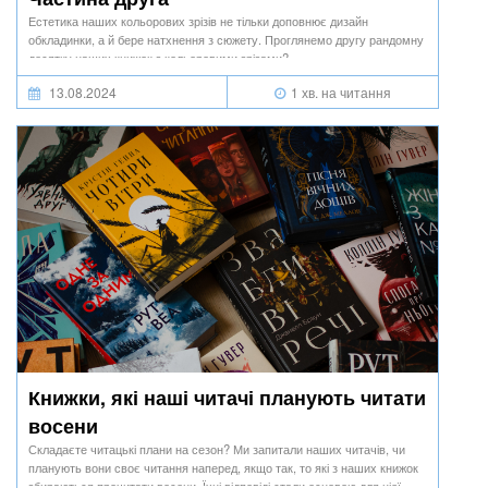
Естетика наших кольорових зрізів не тільки доповнює дизайн
обкладинки, а й бере натхнення з сюжету. Проглянемо другу рандомну
десятку наших книжок з кольоровими зрізами?
13.08.2024
1 хв. на читання
Книжки, які наші читачі планують читати
восени
Складаєте читацькі плани на сезон? Ми запитали наших читачів, чи
планують вони своє читання наперед, якщо так, то які з наших книжок
збираються прочитати восени. Їхні відповіді стали основою для цієї