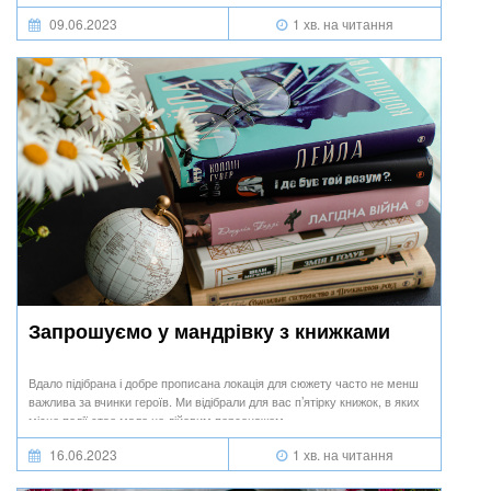
09.06.2023
1 хв. на читання
Запрошуємо у мандрівку з книжками
Вдало підібрана і добре прописана локація для сюжету часто не менш
важлива за вчинки героїв. Ми відібрали для вас п’ятірку книжок, в яких
місце події стає мало не дійовим персонажем.
16.06.2023
1 хв. на читання