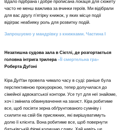
Вдало підібрана і добре прописана локація для сюжету
часто не менш важлива за вчинки героїв. Ми відібрали
для вас другу п’ятірку книжок, у яких місце події
відіграє неабияку роль для розвитку подій.
Запрошуємо у мандрівку з книжками. Частина І
Незатишна судова зала в Сієтлі, де розгортається
головна інтрига трилера
«Її смертельна гра»
Роберта Дуґоні
Кіра Дуґґан провела чимало часу в суді: раніше була
перспективною прокуроркою, тепер долучилася до
сімейної адвокатської контори. Усе тут для неї знайоме,
хоч і змінила обвинувачення на захист. Кіра робитиме
все, щоб посіяти зерна обґрунтованого сумніву і
схилити на свій бік присяжних, які вирішуватимуть
долю її клієнта. Вона робитиме все, щоб повернути
батьківській фірмі колишню славу. Хай навіть це