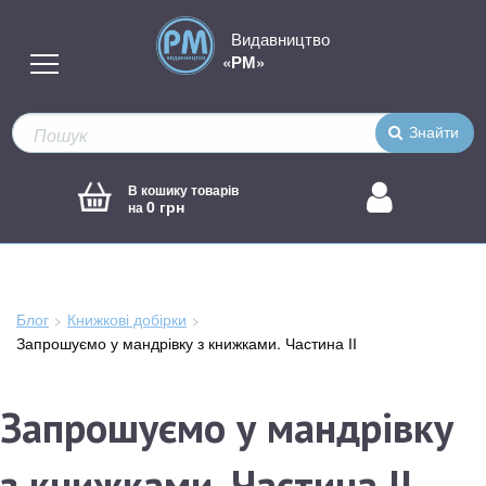
Видавництво
«РМ»
Знайти
В кошику товарів
0 грн
на
Блог
Книжкові добірки
Зараз
Запрошуємо у мандрівку з книжками. Частина ІІ
тут:
Запрошуємо у мандрівку
з книжками. Частина ІІ