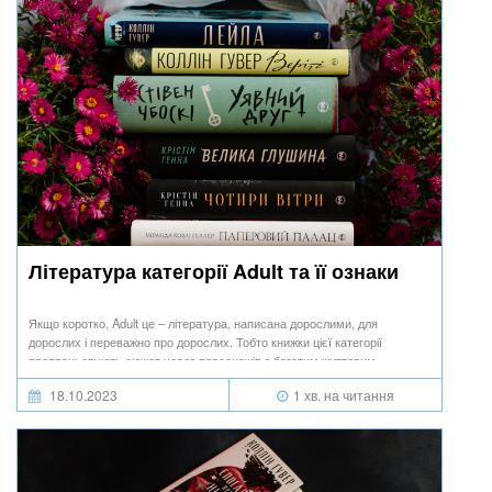
Література категорії Adult та її ознаки
Якщо коротко, Adult це – література, написана дорослими, для
дорослих і переважно про дорослих. Тобто книжки цієї категорії
пропрацьовують сюжет через персонажів з багатим життєвим
досвідом, набутим упродовж життя.
18.10.2023
1 хв. на читання