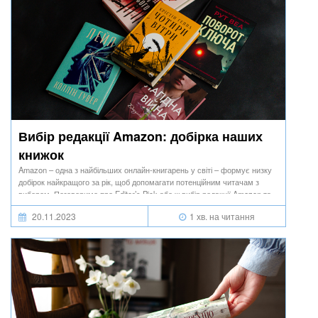
Вибір редакції Amazon: добірка наших
книжок
Amazon – одна з найбільших онлайн-книгарень у світі – формує низку
добірок найкращого за рік, щоб допомагати потенційним читачам з
вибором. Поговоримо про Editor’s Pick або ж вибір редакції Amazon та
критерії, якими керується команда, підбираючи книжки для цієї
20.11.2023
1 хв. на читання
категорії.