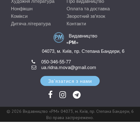
Художня література
Про видавництво
Нонфікшн
Оплата та доставка
Комікси
Зворотний зв'язок
Дитяча література
Контакти
Видавництво
«РМ»
04073, м. Київ, пр. Степана Бандери, 6
050-346-55-77
ua.ridna.mova@gmail.com
Зв’язатися з нами
© 2026 Видавництво «РМ» 04073, м. Київ, пр. Степана Бандери, 6
Всі права застрережено.