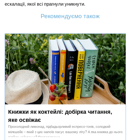
ескалації, якої всі прагнули уникнути.
Рекомендуємо також
Книжки як коктейлі: добірка читання,
яке освіжає
Прохолодний лимонад, підбадьорливий еспресо-тонік, солодкий
мілкшейк – який з цих напоїв пасує вашому літу? А яка книжка до нього
підійде найкраще? Розповідаємо.