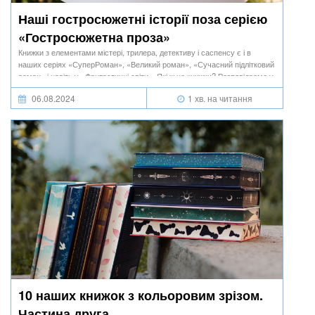
Наші гостросюжетні історії поза серією
«Гостросюжетна проза»
Книжки з елементами містері, трилера, детективу і саспенсу є і в
наших серіях «СуперРоман», «Великий роман», «Сучасний підлітковий
роман» і навіть у «Фантастичні світи». Які ж це книжки? Розповідаємо у
цій добірці.
06.08.2024
1 хв. на читання
10 наших книжок з кольоровим зрізом.
Частина друга