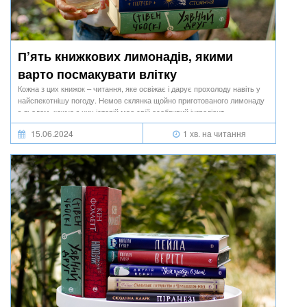
П’ять книжкових лимонадів, якими
варто посмакувати влітку
Кожна з цих книжок – читання, яке освіжає і дарує прохолоду навіть у
найспекотнішу погоду. Немов склянка щойно приготованого лимонаду
з льодом, кожна з цих історій має свій особливий інгредієнт.
15.06.2024
1 хв. на читання