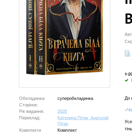
В
Авт
Сер
1 2
До 
Обкладинка:
суперобкладинка
Сторінок:
«Че
Рік видання:
2025
Переклад:
Катерина Пітик, Анатолій
Усе
Пітик
тін
Комплекти
Комплект