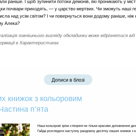
али раніше. І щоб зупинити потоки демонів, які проникають у міс
дки почвари приходять, — у царство мертвих. Чи зможуть наші ге
исла над усім світом? І чи повернуться вони додому раніше, ніж
у Алека?
уалізація зовнішнього вигляду обкладинки може відрізнятися від
ормації в Характеристиках
Дописи в блозі
х книжок з кольоровим
 Частина п’ята
Наші кольорові зрізи створені не тільки красиве доповнення ди
Гайда розглядати наступну рандомну десятку наших книжок з 