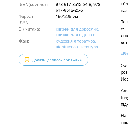
обл
ISBN(комплект)
978-617-8512-24-8, 978-
617-8512-25-5
наз
Формат:
150*225 мм
Теп
ISBN:
очі
Вік читача:
книжки для дорослих,
книжки для підлітків
дов
Жанр:
художня література,
хот
підліткова література
«
Вт
Додати у список побажань
Жит
роз
Йор
Але
Біл
під
На 
тін