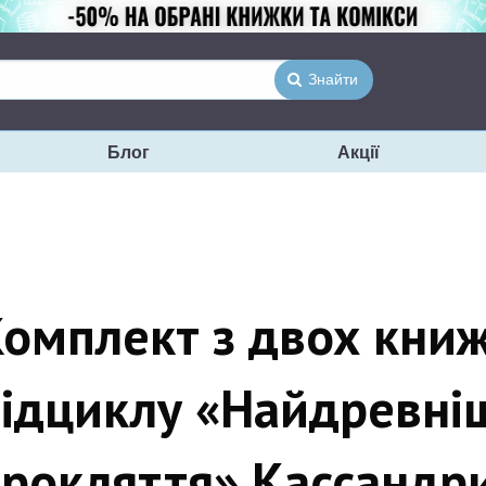
Знайти
Блог
Акції
омплект з двох кни
ідциклу «Найдревні
рокляття» Кассандри