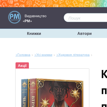
Видавництво
«РМ»
Книжки
Автори
>Головна
>Усі книжки
>Художня література
Зараз
Акції
тут:
К
п
п