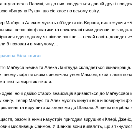
аштуватися в Парижі, як до них навідується давній друг і повідо
вою «Багряна Рука», що сіє хаос по всьому світу.
ер Маґнус з Алеком мусять об’їздити пів Європи, вистежуючи «Ба
льника, перш ніж фанатики та прикликані ними демони не завда
іритися один одному як ніколи раніше — нехай навіть доведеться
іли б поховати в минулому…
рачена Біла книга
»
тя Маґнуса Бейна та Алека Лайтвуда складається якнайкраще.
кішному лофті зі своїм сином-чаклуном Максом, який тільки поч
ка тихі та мирні як ніколи.
 однієї ночі двійко старих знайомців вриваються до Маґнусової
у книгу. Тепер Маґнус та Алек мусять кинути все й повернути фол
кріплення та вирушити за злодіями до Шанхая. А ще їм потрібна 
щастя, разом із ними назустріч пригодам вирушили Клері, Джейс
ьовий мисливець Саймон. У Шанхаї вони виявлять, що зіткнулися