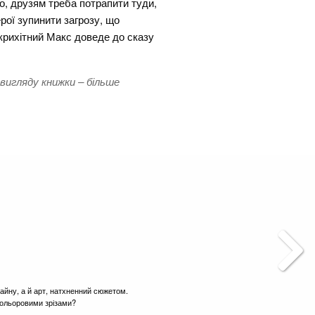
то, друзям треба потрапити туди,
рої зупинити загрозу, що
 крихітний Макс доведе до сказу
 вигляду книжки – більше
зайну, а й арт, натхненний сюжетом.
кольоровими зрізами?