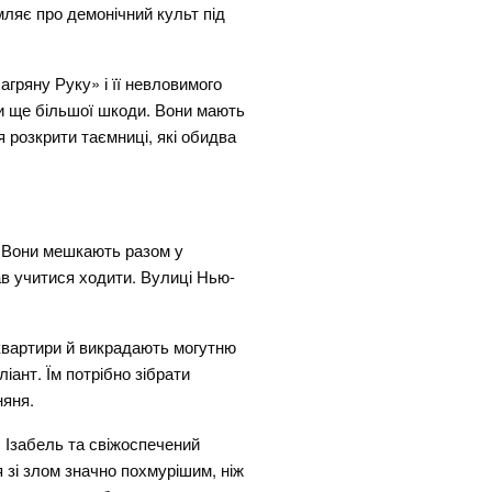
мляє про демонічний культ під
гряну Руку» і її невловимого
ли ще більшої шкоди. Вони мають
 розкрити таємниці, які обидва
 Вони мешкають разом у
ав учитися ходити. Вулиці Нью-
 квартири й викрадають могутню
іант. Їм потрібно зібрати
няня.
, Ізабель та свіжоспечений
 зі злом значно похмурішим, ніж