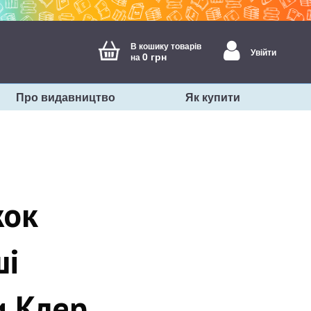
В кошику товарів
Увійти
0 грн
на
Про видавництво
Як купити
жок
ші
 Клер,