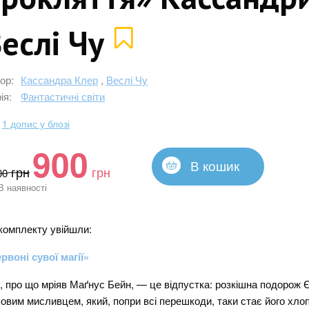
еслі Чу
ор:
Кассандра Клер
,
Веслі Чу
ія:
Фантастичні світи
1 допис у блозі
900
В кошик
грн
грн
00
В наявності
комплекту увійшли:
рвоні сувої магії»
, про що мріяв Маґнус Бейн, — це відпустка: розкішна подорож
ьовим мисливцем, який, попри всі перешкоди, таки стає його хло