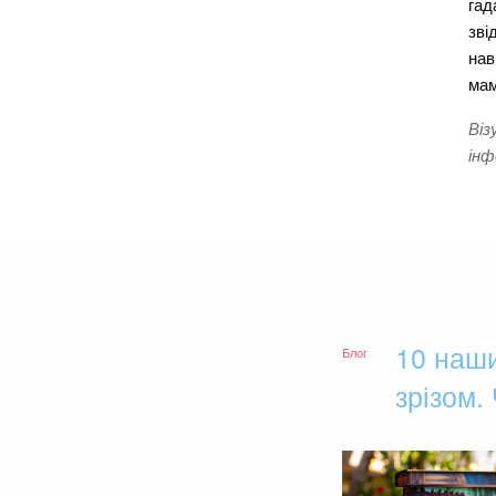
гад
зві
нав
мам
Віз
інф
10 наши
Блог
зрізом.