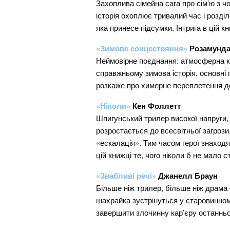
Захоплива сімейна сага про сім’ю з чо
історія охоплює тривалий час і розділ
яка принесе підсумки. Інтрига в цій кн
«Зимове сонцестояння»
Розамунда
Неймовірне поєднання: атмосферна кн
справжньому зимова історія, основні
розкаже про химерне переплетення д
«Ніколи»
Кен Фоллетт
Шпигунський трилер високої напруги, 
розростається до всесвітньої загроз
«ескалація». Тим часом герої знаходя
цій книжці те, чого ніколи б не мало
«Звабливі речі»
Джанелл Браун
Більше ніж трилер, більше ніж драма 
шахрайка зустрінуться у старовинно
завершити злочинну кар’єру останньо