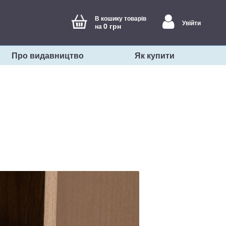
В кошику товарів
Увійти
0 грн
на
Про видавництво
Як купити