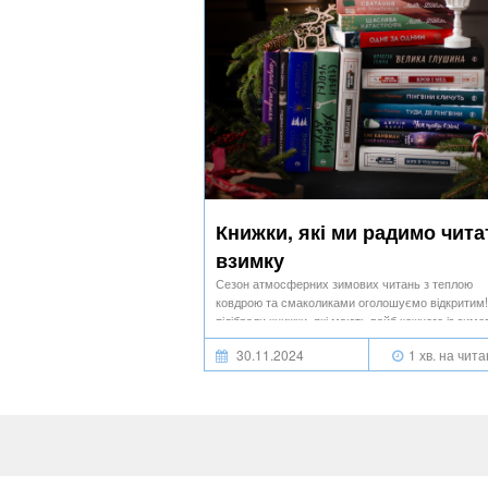
Книжки, які ми радимо чита
взимку
Сезон атмосферних зимових читань з теплою
ковдрою та смаколиками оголошуємо відкритим
підібрали книжки, які мають вайб кожного із зимо
місяців.
30.11.2024
1 хв. на чит