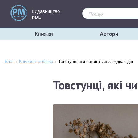
Видавництво
«РМ»
Книжки
Автори
Блог
Книжкові добірки
Зараз
Товстунці, які читаються за «два» дні
тут:
Товстунці, які ч