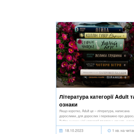
Література категорії Adult та
ознаки
Якщо коротко, Adult це – література, написана
дорослими, для дорослих і переважно про дорос
Тобто книжки цієї категорії пропрацьовують сюж
через персонажів з багатим життєвим досвідом,
18.10.2023
1 хв. на чит
набутим упродовж життя.