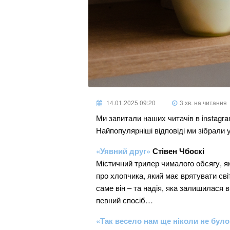
14.01.2025 09:20
3 хв. на читання
Ми запитали наших читачів в instagram
Найпопулярніші відповіді ми зібрали 
«Уявний друг»
Стівен Чбоскі
Містичний трилер чималого обсягу, я
про хлопчика, який має врятувати сві
саме він – та надія, яка залишилася 
певний спосіб…
«Так весело нам ще ніколи не було