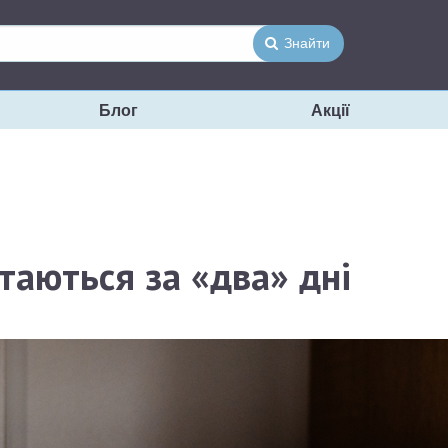
Знайти
Блог
Акції
итаються за «два» дні