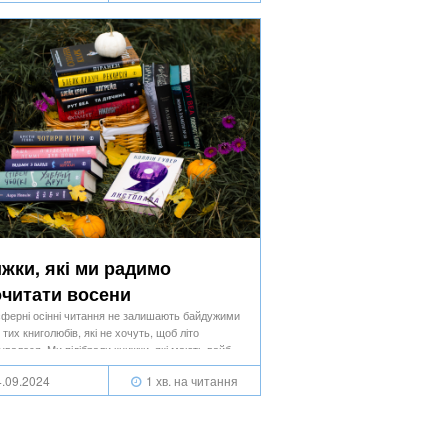
жки, які ми радимо
читати восени
ферні осінні читання не залишають байдужими
 тих книголюбів, які не хочуть, щоб літо
чувалося. Ми підібрали книжки, які мають вайб
о з осінніх місяців.
.09.2024
1 хв. на читання