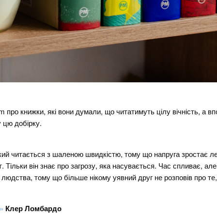
 про книжки, які вони думали, що читатимуть цілу вічність, а вп
у цю добірку.
кий читається з шаленою швидкістю, тому що напруга зростає лед
т. Тільки він знає про загрозу, яка насувається. Час спливає, ал
в людства, тому що більше нікому уявний друг не розповів про те
»
Клер Ломбардо