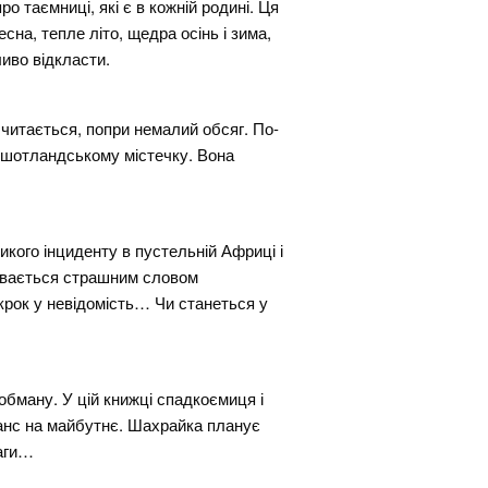
ро таємниці, які є в кожній родині. Ця
сна, тепле літо, щедра осінь і зима,
ливо відкласти.
читається, попри немалий обсяг. По-
у шотландському містечку. Вона
икого інциденту в пустельній Африці і
зивається страшним словом
 крок у невідомість… Чи станеться у
 обману. У цій книжці спадкоємиця і
анс на майбутнє. Шахрайка планує
ваги…