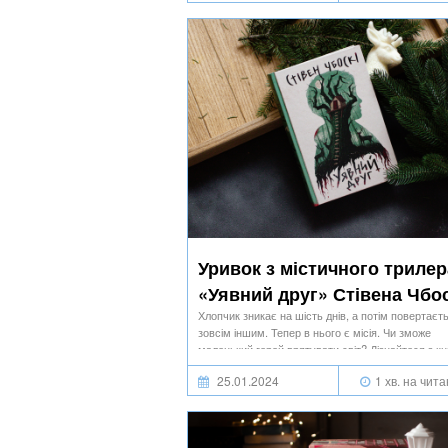
Уривок з містичного трилер
«Уявний друг» Стівена Чбос
Хлопчик зникає на шість днів, а потім повертаєт
зовсім іншим. Тепер в нього є місія. Чи зможе
маленький герой врятувати світ? Дізнайтеся з к
«Уявний друг» Стівена Чбоскі.
25.01.2024
1 хв. на чит