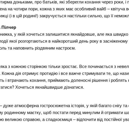
тирма доньками, про батьків, які зберегли кохання через роки, і п
ена на чотири пори, кожна з яких має особливий вайб – квітуча ве
ижці (і в цій родині!) закручується настільки сильно, що її немож
 Пілчер
ижка, у якій хочеться залишитися якнайдовше, але яка швидко 
 події якої розгортаються в найкоротший день року в засніженом
оль та наповнить різдвяним настроєм.
яка з кожною сторінкою тільки зростає. Все починається з невел
и. Кожна дія отримує протидію і все важче стримувати те, що на
ть і втрачають кохання, приймають доленосні рішення і роблять
 статися? Хочеться якнайшвидше дізнатися.
– дуже атмосферна гостросюжетна історія, у якій багато снігу та
му родинному маєтку, щоб постати перед минулим й отримати ш
ю великою справою, а спадкоємиця – відпочити від постійної у