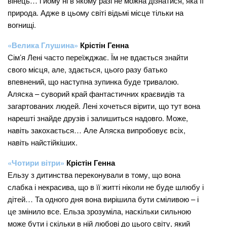
вінець… і йому ні в якому разі не можна дізнатися, яка її
природа. Адже в цьому світі відьмі місце тільки на
вогнищі.
«Велика Глушина»
Крістін Генна
Сім’я Лені часто переїжджає. Їм не вдається знайти
свого місця, але, здається, цього разу батько
впевнений, що наступна зупинка буде тривалою.
Аляска – суворий край фантастичних краєвидів та
загартованих людей. Лені хочеться вірити, що тут вона
нарешті знайде друзів і залишиться надовго. Може,
навіть закохається… Але Аляска випробовує всіх,
навіть найстійкіших.
«Чотири вітри»
Крістін Генна
Ельзу з дитинства переконували в тому, що вона
слабка і некрасива, що в її житті ніколи не буде шлюбу і
дітей… Та одного дня вона вирішила бути сміливою – і
це змінило все. Ельза зрозуміла, наскільки сильною
може бути і скільки в ній любові до цього світу, який