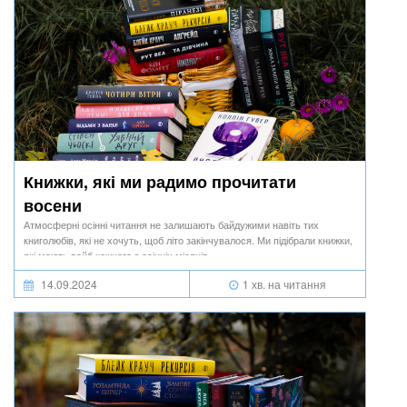
Книжки, які ми радимо прочитати
восени
Атмосферні осінні читання не залишають байдужими навіть тих
книголюбів, які не хочуть, щоб літо закінчувалося. Ми підібрали книжки,
які мають вайб кожного з осінніх місяців.
14.09.2024
1 хв. на читання