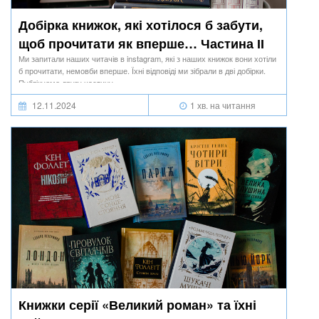
Добірка книжок, які хотілося б забути,
щоб прочитати як вперше… Частина ІІ
Ми запитали наших читачів в instagram, які з наших книжок вони хотіли
б прочитати, немовби вперше. Їхні відповіді ми зібрали в дві добірки.
Публікуємо другу частину.
12.11.2024
1 хв. на читання
Книжки серії «Великий роман» та їхні