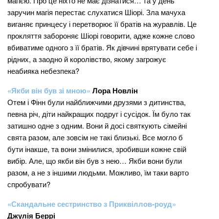
магією. Про це ніхто не має дізнатися… та у день
заручин магія перестає слухатися Шіорі. Зла мачуха
виганяє принцесу і перетворює її братів на журавлів. Це
прокляття забороняє Шіорі говорити, адже кожне слово
вбиватиме одного з її братів. Як дівчині врятувати себе і
рідних, а заодно й королівство, якому загрожує
неабияка небезпека?
«Якби він був зі мною»
Лора Новлін
Отем і Фінн були найближчими друзями з дитинства,
певна річ, діти найкращих подруг і сусідок. Їм було так
затишно одне з одним. Вони й досі святкують сімейні
свята разом, але зовсім не такі близькі. Все могло б
бути інакше, та вони змінилися, зробивши кожне свій
вибір. Але, що якби він був з нею… Якби вони були
разом, а не з іншими людьми. Можливо, їм таки варто
спробувати?
«Скандальне сестринство з Приквіллов-роуд»
Джулія Беррі