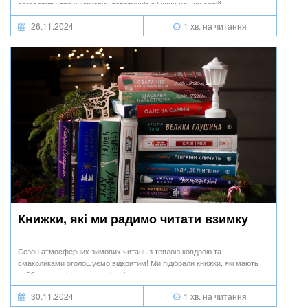
поговорити про книжкових товстунців з інших наших серій.
26.11.2024
1 хв. на читання
Книжки, які ми радимо читати взимку
Сезон атмосферних зимових читань з теплою ковдрою та
смаколиками оголошуємо відкритим! Ми підібрали книжки, які мають
вайб кожного із зимових місяців.
30.11.2024
1 хв. на читання