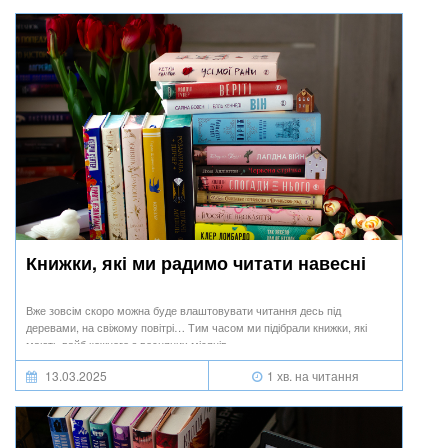
Книжки, які ми радимо читати навесні
Вже зовсім скоро можна буде влаштовувати читання десь під
деревами, на свіжому повітрі… Тим часом ми підібрали книжки, які
мають вайб кожного з весняних місяців.
13.03.2025
1 хв. на читання