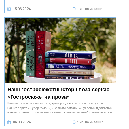
15.06.2024
1 хв. на читання
Наші гостросюжетні історії поза серією
«Гостросюжетна проза»
Книжки з елементами містері, трилера, детективу і саспенсу є і в
наших серіях «СуперРоман», «Великий роман», «Сучасний підлітковий
роман» і навіть у «Фантастичні світи». Які ж це книжки? Розповідаємо у
цій добірці.
06.08.2024
1 хв. на читання