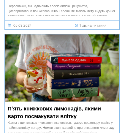
Персонажки, які надихають своєю силою і рішучістю,
цілеспрямованістю і жертовністю. Героїні, які мають мету і йдуть до неї
попри перешкоди. Саме про таких ми поговоримо у нашій добірці.
05.03.2024
1 хв. на читання
П’ять книжкових лимонадів, якими
варто посмакувати влітку
Кожна з цих книжок – читання, яке освіжає і дарує прохолоду навіть у
найспекотнішу погоду. Немов склянка щойно приготованого лимонаду
з льодом, кожна з цих історій має свій особливий інгредієнт.