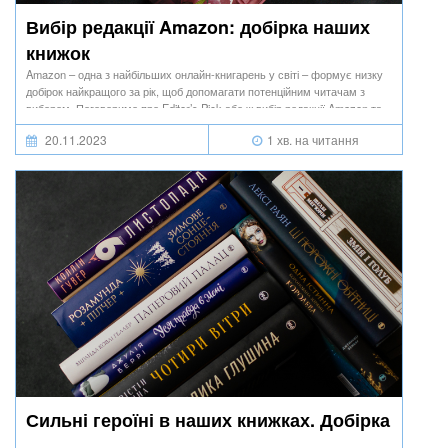
Вибір редакції Amazon: добірка наших
книжок
Amazon – одна з найбільших онлайн-книгарень у світі – формує низку
добірок найкращого за рік, щоб допомагати потенційним читачам з
вибором. Поговоримо про Editor’s Pick або ж вибір редакції Amazon та
критерії, якими керується команда, підбираючи книжки для цієї
20.11.2023
1 хв. на читання
категорії.
Сильні героїні в наших книжках. Добірка