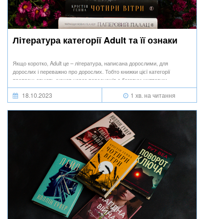
Література категорії Adult та її ознаки
Якщо коротко, Adult це – література, написана дорослими, для
дорослих і переважно про дорослих. Тобто книжки цієї категорії
пропрацьовують сюжет через персонажів з багатим життєвим
досвідом, набутим упродовж життя.
18.10.2023
1 хв. на читання