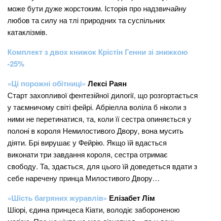
може бути дуже жорстоким. Історія про надзвичайну
любов та силу на тлі природних та суспільних
катаклізмів.
Комплект з двох книжок Крістін Генни зі знижкою
-25%
«Ці порожні обітниці»
Лексі Раян
Старт захопливої фентезійної дилогії, що розгортається
у таємничому світі фейрі. Абріелла воліла б ніколи з
ними не перетинатися, та, коли її сестра опиняється у
полоні в короля Немилостивого Двору, вона мусить
діяти. Брі вирушає у Фейрію. Якщо їй вдасться
виконати три завдання короля, сестра отримає
свободу. Та, здається, для цього їй доведеться вдати з
себе наречену принца Милостивого Двору…
«Шість багряних журавлів»
Елізабет Лім
Шіорі, єдина принцеса Кіати, володіє забороненою