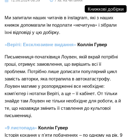
Книжкові добірки
Ми запитали наших читачів в instagram, які з наших
книжок допомагали їм подолати «нечитуна» і зібрали
їхні відповіді у цю добірку.
«Веріті: Ексклюзивне видання»
Коллін Гувер
Письменниця-початківиця Лоувен, якій вкрай потрібні
гроші, отримує замовлення, що вирішить всі її
проблеми. Потрібно лише дописати популярний цикл
замість авторки, яка потрапила в автокатастрофу.
Лоувен матиме у розпорядженні все необхідне:
комп’ютер і нотатки Веріті, а ще – її кабінет. От тільки
знайде там Лоувен не тільки необхідне для роботи, а й
те, що назавжди змінить її ставлення до культової
письменниці.
«9 листопада»
Коллін Гувер
Історія кохання у п’яти побаченнях – по одному на рік. 9