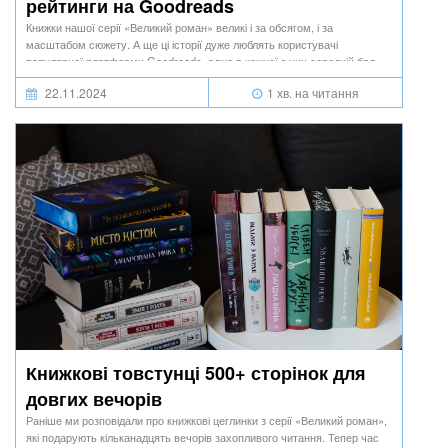
рейтинги на Goodreads
Книжки нашої серії «Великий роман» великі і за обсягом, і за
масштабом сюжету. А ще ці історії дуже люблять користувачі
популярної платформи Goodreads, адже в кожної з них середній бал
більше 4 зірочок.
22.11.2024
1 хв. на читання
Книжкові товстунці 500+ сторінок для
довгих вечорів
Раніше ми розповідали про книжкові цеглинки з серії «Великий роман»,
які подарують кільканадцять вечорів захопливого читання. Тепер час