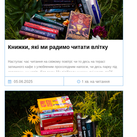
Книжки, які ми радимо читати влітку
Наступає час читання на свіжому повітрі: чи то десь на терасі
затишного кафе з улюбленим прохолодним напоєм, чи десь парку під
деревами, чи навіть біля води. Ми підібрали книжки, які мають вайб
кожного з літніх місяців.
05.06.2025
1 хв. на читання