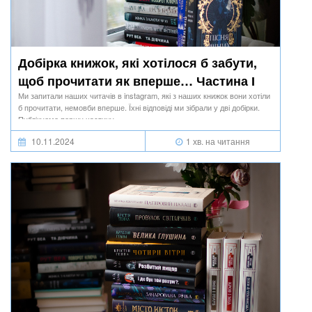
Добірка книжок, які хотілося б забути,
щоб прочитати як вперше… Частина І
Ми запитали наших читачів в instagram, які з наших книжок вони хотіли
б прочитати, немовби вперше. Їхні відповіді ми зібрали у дві добірки.
Публікуємо першу частину.
10.11.2024
1 хв. на читання