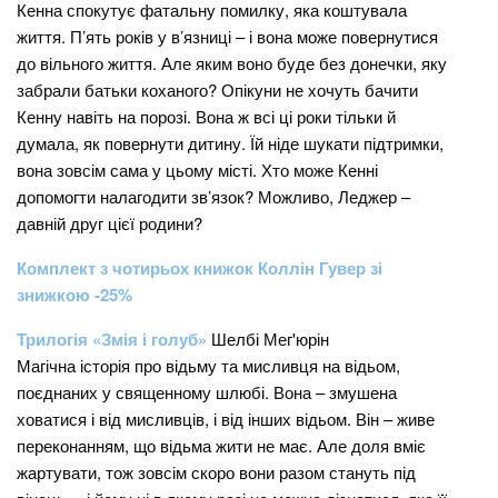
Кенна спокутує фатальну помилку, яка коштувала
життя. П’ять років у в’язниці – і вона може повернутися
до вільного життя. Але яким воно буде без донечки, яку
забрали батьки коханого? Опікуни не хочуть бачити
Кенну навіть на порозі. Вона ж всі ці роки тільки й
думала, як повернути дитину. Їй ніде шукати підтримки,
вона зовсім сама у цьому місті. Хто може Кенні
допомогти налагодити зв’язок? Можливо, Леджер –
давній друг цієї родини?
Комплект з чотирьох книжок Коллін Гувер зі
знижкою -25%
Трилогія «Змія і голуб»
Шелбі Мег'юрін
Магічна історія про відьму та мисливця на відьом,
поєднаних у священному шлюбі. Вона – змушена
ховатися і від мисливців, і від інших відьом. Він – живе
переконанням, що відьма жити не має. Але доля вміє
жартувати, тож зовсім скоро вони разом стануть під