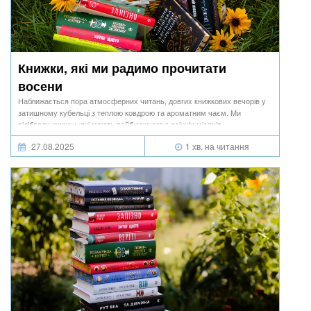
Книжки, які ми радимо прочитати
восени
Наближається пора атмосферних читань, довгих книжкових вечорів у
затишному кубельці з теплою ковдрою та ароматним чаєм. Ми
підібрали книжки, які мають вайб кожного з осінніх місяців.
27.08.2025
1 хв. на читання