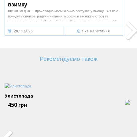
взимку
Ще кілька днів – і прохолодна магічна зима постукає у віконце. А з нею
прийдуть святкові різдвяні читання, морозні й засніжені історії та
атмосферні товстунці. У цій добірці ми зібрали книжки, які мають вайб
кожного із зимових місяців.
28.11.2025
1 хв. на читання
Рекомендуємо також
9 листопада
450
грн