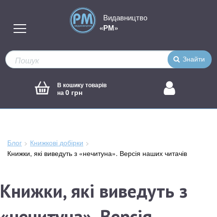
Видавництво
«РМ»
Знайти
В кошику товарів
0 грн
на
Блог
Книжкові добірки
Зараз
Книжки, які виведуть з «нечитуна». Версія наших читачів
тут:
Книжки, які виведуть з
«нечитуна». Версія