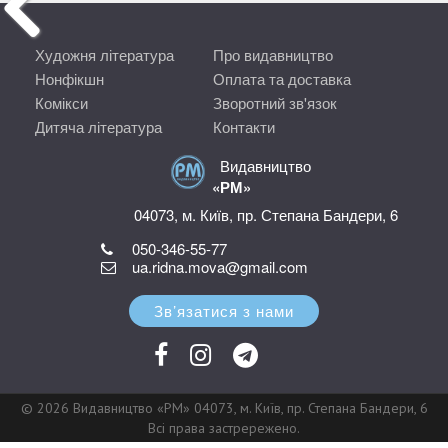
Художня література
Про видавництво
Нонфікшн
Оплата та доставка
Комікси
Зворотний зв'язок
Дитяча література
Контакти
Видавництво
«РМ»
04073, м. Київ, пр. Степана Бандери, 6
050-346-55-77
ua.ridna.mova@gmail.com
Зв’язатися з нами
© 2026 Видавництво «РМ» 04073, м. Київ, пр. Степана Бандери, 6
Всі права застрережено.