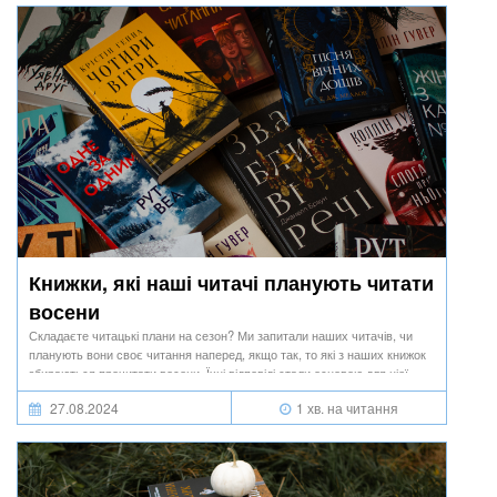
Книжки, які наші читачі планують читати
восени
Складаєте читацькі плани на сезон? Ми запитали наших читачів, чи
планують вони своє читання наперед, якщо так, то які з наших книжок
збираються прочитати восени. Їхні відповіді стали основою для цієї
добірки.
27.08.2024
1 хв. на читання