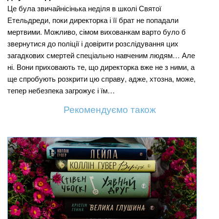
Це була звичайнісінька неділя в школі Святої
Етельдреди, поки директорка і її брат не попадали
мертвими. Можливо, сімом вихованкам варто було б
звернутися до поліції і довірити розслідування цих
загадкових смертей спеціально навченим людям… Але
ні. Вони приховають те, що директорка вже не з ними, а
ще спробують розкрити цю справу, адже, хтозна, може,
тепер небезпека загрожує і їм…
Рекомендуємо також