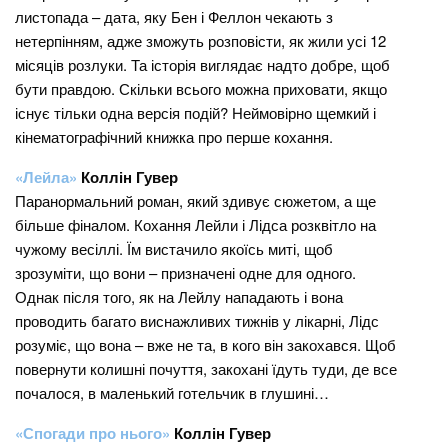
листопада – дата, яку Бен і Феллон чекають з
нетерпінням, адже зможуть розповісти, як жили усі 12
місяців розлуки. Та історія виглядає надто добре, щоб
бути правдою. Скільки всього можна приховати, якщо
існує тільки одна версія подій? Неймовірно щемкий і
кінематографічний книжка про перше кохання.
«Лейла»
Коллін Гувер
Паранормальний роман, який здивує сюжетом, а ще
більше фіналом. Кохання Лейли і Лідса розквітло на
чужому весіллі. Їм вистачило якоїсь миті, щоб
зрозуміти, що вони – призначені одне для одного.
Однак після того, як на Лейлу нападають і вона
проводить багато виснажливих тижнів у лікарні, Лідс
розуміє, що вона – вже не та, в кого він закохався. Щоб
повернути колишні почуття, закохані їдуть туди, де все
почалося, в маленький готельчик в глушині…
«Спогади про нього»
Коллін Гувер