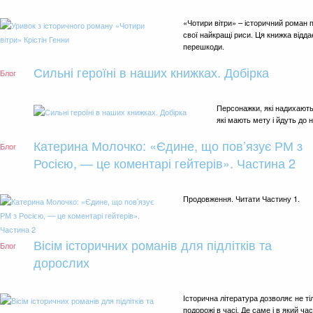
«Чотири вітри» – історичний роман 
свої найкращі риси. Ця книжка відд
перешкоди.
Сильні героїні в наших книжках. Добірка
Блог
Персонажки, які надихають 
які мають мету і йдуть до 
Катерина Молочко: «Єдине, що пов’язує РМ з
Блог
Росією, — це коментарі гейтерів». Частина 2
Продовження. Читати Частину 1.
Вісім історичних романів для підлітків та
Блог
дорослих
Історична література дозволяє не ті
подорожі в часі. Де саме і в який ча