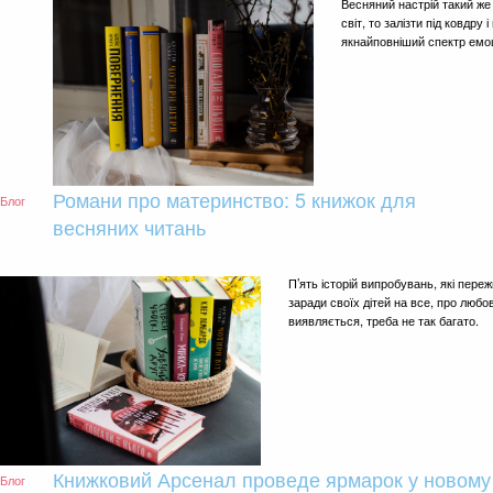
Весняний настрій такий же 
світ, то залізти під ковдру
якнайповніший спектр емоці
Романи про материнство: 5 книжок для
Блог
весняних читань
П’ять історій випробувань, які пере
заради своїх дітей на все, про любов
виявляється, треба не так багато.
Книжковий Арсенал проведе ярмарок у новому
Блог