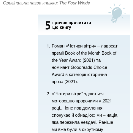
Оригінальна назва книжки: The Four Winds
5
причин прочитати
цю книгу
Роман «Чотири вітри» – лавреат
премії Book of the Month Book of
the Year Award (2021) та
номінант Goodreads Choice
Award в категорії історична
проза (2021).
«“Чотири вітри” здаються
моторошно пророчими у 2021
році... Їхнє повідомлення
спонукає й обнадіює: ми – нація,
яка пережила невдачі. Раніше
ми вже були в скрутному