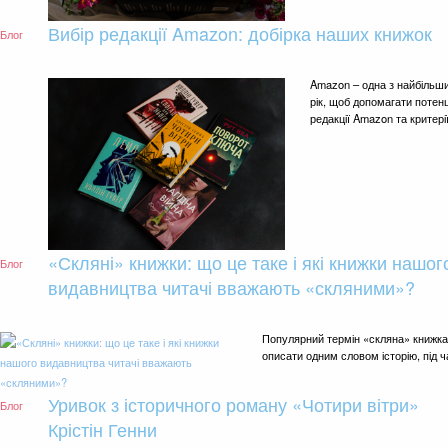
Вибір редакції Amazon: добірка наших книжок
Блог
Amazon – одна з найбільши
рік, щоб допомагати потенц
редакції Amazon та критері
«Скляні» книжки: що це таке і які книжки нашог
Блог
видавництва читачі вважають «скляними»?
Популярний термін «скляна» книжка з
описати одним словом історію, під 
Уривок з історичного роману «Чотири вітри»
Блог
Крістін Генни