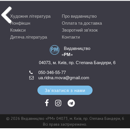
Художня література
Про видавництво
Нонфікшн
Оплата та доставка
Комікси
Зворотний зв'язок
Дитяча література
Контакти
Видавництво
«РМ»
04073, м. Київ, пр. Степана Бандери, 6
050-346-55-77
ua.ridna.mova@gmail.com
Зв’язатися з нами
© 2026 Видавництво «РМ» 04073, м. Київ, пр. Степана Бандери, 6
Всі права застрережено.