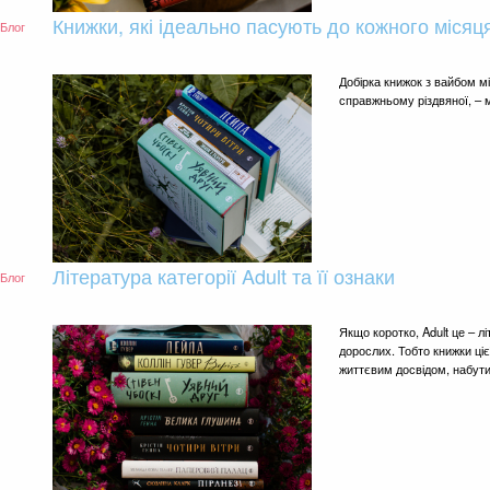
Книжки, які ідеально пасують до кожного місяц
Блог
Добірка книжок з вайбом міс
справжньому різдвяної, – 
Література категорії Adult та її ознаки
Блог
Якщо коротко, Adult це – 
дорослих. Тобто книжки ці
життєвим досвідом, набут