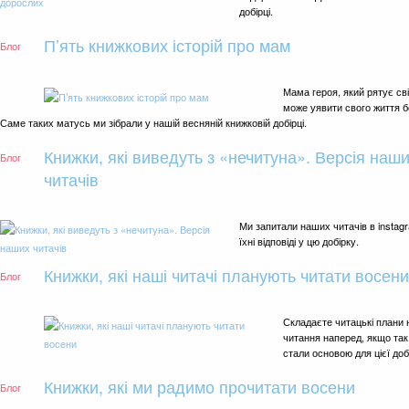
добірці.
П’ять книжкових історій про мам
Блог
Мама героя, який рятує сві
може уявити свого життя бе
Саме таких матусь ми зібрали у нашій весняній книжковій добірці.
Книжки, які виведуть з «нечитуна». Версія наш
Блог
читачів
Ми запитали наших читачів в instagr
їхні відповіді у цю добірку.
Книжки, які наші читачі планують читати восени
Блог
Складаєте читацькі плани 
читання наперед, якщо так,
стали основою для цієї доб
Книжки, які ми радимо прочитати восени
Блог