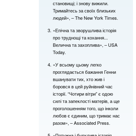
становищі; і знову вижили.
Тримайтесь за своїх близьких
людей», – The New York Times.
«Епічна та зворушлива історія
про труднощі та кохання...
Велична та захоплива», – USA
Today.
«У всьому цьому легко
проглядається бажання Генни
вшанувати тих, хто жив і
боровся в цей руйнівний час
історії. “Чотири вітри” є одою
силі та запеклості матерів, а ще
проголошенням того, що інколи
любов є єдиним, що тримає нас
разом», – Associated Press.
«Потужна і бурхлива історія,