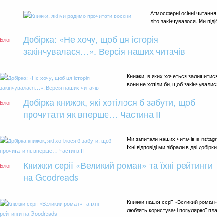
Атмосферні осінні читання
літо закінчувалося. Ми піді
Добірка: «Не хочу, щоб ця історія
Блог
закінчувалася…». Версія наших читачів
Книжки, в яких хочеться залишитися
вони не хотіли би, щоб закінчувалися, 
Добірка книжок, які хотілося б забути, щоб
Блог
прочитати як вперше… Частина ІІ
Ми запитали наших читачів в instag
Їхні відповіді ми зібрали в дві добір
Книжки серії «Великий роман» та їхні рейтинги
Блог
на Goodreads
Книжки нашої серії «Великий роман» 
люблять користувачі популярної пла