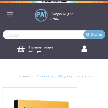
Видавництво
«РМ»
Знайти
В кошику товарів
0 грн
на
>Головна
>Усі книжки
>Художня література
Зараз
тут: