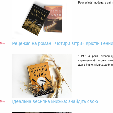
Four Winds) побачать світ 
Рецензія на роман «Чотири вітри» Крістін Генн
Блог
1921-1940 роки – складні 
страждали від посухи і пи
долі в інших місцях, де їх н
Ідеальна весняна книжка: знайдіть свою
Блог