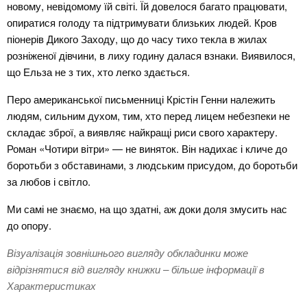
новому, невідомому їй світі. Їй довелося багато працювати,
опиратися голоду та підтримувати близьких людей. Кров
піонерів Дикого Заходу, що до часу тихо текла в жилах
розніженої дівчини, в лиху годину далася взнаки. Виявилося,
що Ельза не з тих, хто легко здається.
Перо американської письменниці Крістін Генни належить
людям, сильним духом, тим, хто перед лицем небезпеки не
складає зброї, а виявляє найкращі риси свого характеру.
Роман «Чотири вітри» — не виняток. Він надихає і кличе до
боротьби з обставинами, з людським присудом, до боротьби
за любов і світло.
Ми самі не знаємо, на що здатні, аж доки доля змусить нас
до опору.
Візуалізація зовнішнього вигляду обкладинки може
відрізнятися від вигляду книжки – більше інформації в
Характеристиках