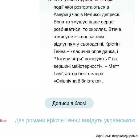
події якої розгортаються в
Америці часів Великої депресії.
Вона то змушує ваше серце
розбиватися, то окриляє. Втеча
в минуле зі своєчасним
відлунням у сьогоденні. Крістін
Генна – класична оповідачка, і
“Чотири вітри” показують її на
вершині майстерності», – Метт
Гейґ, автор бестселера
«Опівнічна бібліотека».
Дописи в блозі
Два романи Крістін Генни вийдуть українською
Блог
Українські переклади роман