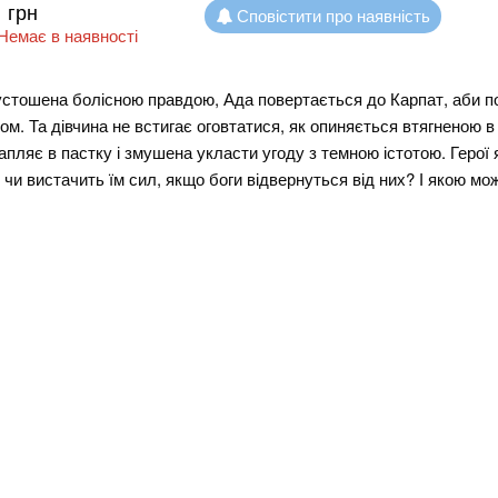
грн
Сповістити про наявність
Немає в наявності
стошена болісною правдою, Ада повертається до Карпат, аби п
ом. Та дівчина не встигає оговтатися, як опиняється втягненою в
апляє в пастку і змушена укласти угоду з темною істотою. Герої я
 чи вистачить їм сил, якщо боги відвернуться від них? І якою мо