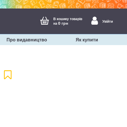
В кошику товарів
Увійти
0 грн
на
Про видавництво
Як купити