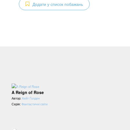
Додати у список побажань
A Reign of Rose
Автор:
Кейт Ґолден
Серія:
Фантастичні світи