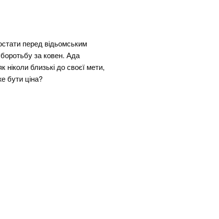
остати перед відьомським
 боротьбу за ковен. Ада
к ніколи близькі до своєї мети,
же бути ціна?