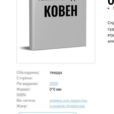
Спу
суд
втр
але
Обкладинка:
тверда
Сторінок:
Рік видання:
2026
Формат:
0*0 мм
ISBN:
Вік читача:
книжки для дорослих
Жанр:
художня література