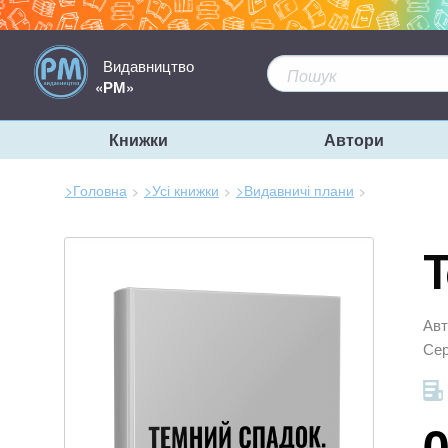
Видавництво
«РМ»
Книжки
Автори
>Головна
>Усі книжки
>Видавничі плани
Зараз
тут:
Т
Авт
Сер