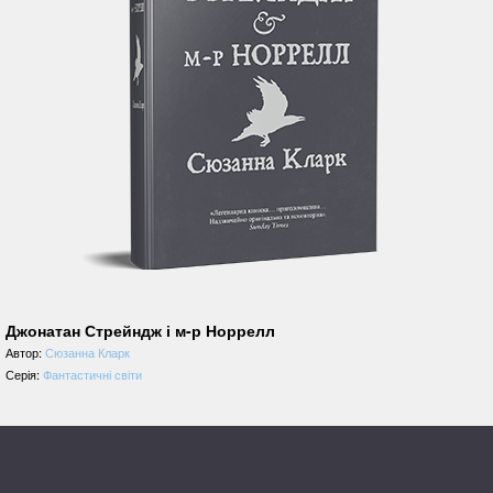
Джонатан Стрейндж і м-р Норрелл
Автор:
Сюзанна Кларк
Серія:
Фантастичні світи