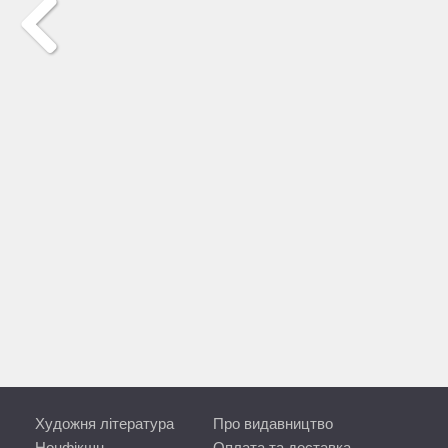
Художня література
Про видавництво
Нонфікшн
Оплата та доставка