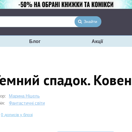
Знайти
Блог
Акції
емний спадок. Ковен
ор:
Марина Ніцель
ія:
Фантастичні світи
0 дописів у блозі
0