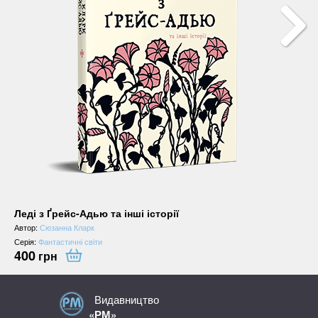
Леді з Ґрейс-Адью та інші історії
Автор:
Сюзанна Кларк
Серія:
Фантастичні світи
400
грн
Видавництво
«РМ»